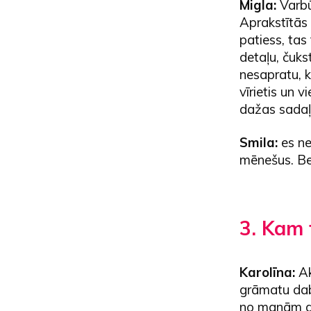
Migla:
Varb
Aprakstītās 
patiess, tas
detaļu, čuks
nesapratu, k
vīrietis un 
dažas sadaļa
Smila:
es ne
mēnešus. Bet
3. Kam 
Karolīna:
Ak
grāmatu dabū
no manām dr