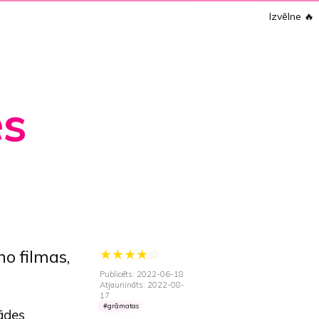
Izvēlne
🔥
s
★
★
★
★
☆
no filmas,
Publicēts: 2022-06-18
Atjaunināts: 2022-08-
17
grāmatas
ādes