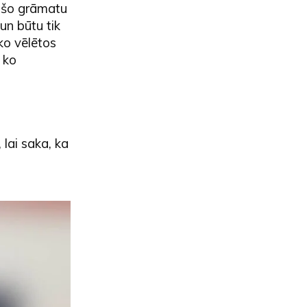
s šo grāmatu
un būtu tik
ko vēlētos
 ko
 lai saka, ka