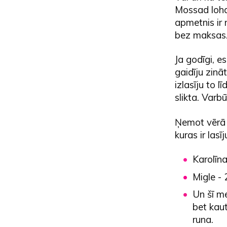
Mossad loha
apmetnis ir
bez maksas
Ja godīgi, e
gaidīju zinā
izlasīju to l
slikta. Varb
Ņemot vērā 
kuras ir las
Karolīn
Migle - 
Un šī me
bet kaut
runa.