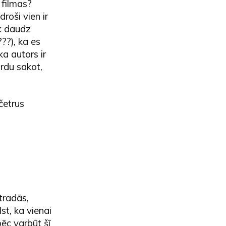
filmas?
roši vien ir
ik daudz
??), ka es
ka autors ir
rdu sakot,
 četrus
tradās,
st, ka vienai
ēc varbūt šī