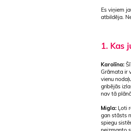
Es viņiem jau
atbildēja. N
1. Kas 
Karolīna:
Šī
Grāmata ir v
vienu nodaļ
gribējās izl
nav tā plān
Migla:
Ļoti 
gan stāsts n
spiegu sistē
neizmanto s