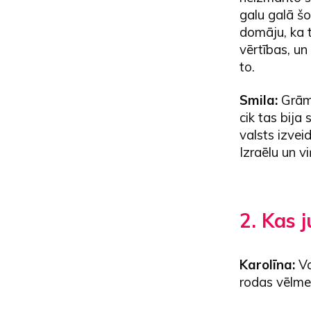
galu galā šo
domāju, ka 
vērtības, un
to.
Smila:
Grāma
cik tas bija 
valsts izveid
Izraēlu un v
2. Kas 
Karolīna:
Va
rodas vēlme