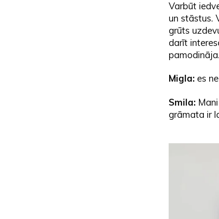
Varbūt iedv
un stāstus. 
grūts uzdevu
darīt inter
pamodināja
Migla:
es ne
Smila:
Mani 
grāmata ir l