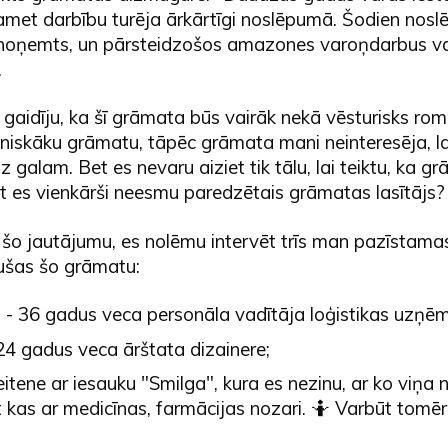
met darbību turēja ārkārtīgi noslēpumā. Šodien nos
 noņemts, un pārsteidzošos amazones varoņdarbus va
.
s gaidīju, ka šī grāmata būs vairāk nekā vēsturisks rom
tniskāku grāmatu, tāpēc grāmata mani neinteresēja, l
īdz galam. Bet es nevaru aiziet tik tālu, lai teiktu, ka gr
ūt es vienkārši neesmu paredzētais grāmatas lasītājs?
šo jautājumu, es nolēmu intervēt trīs man pazīstam
ījušas šo grāmatu:
a - 36 gadus veca personāla vadītāja loģistikas uzņ
24 gadus veca ārštata dizainere;
itene ar iesauku "Smilga", kura es nezinu, ar ko viņa 
 kas ar medicīnas, farmācijas nozari. 🤷 Varbūt tomēr 