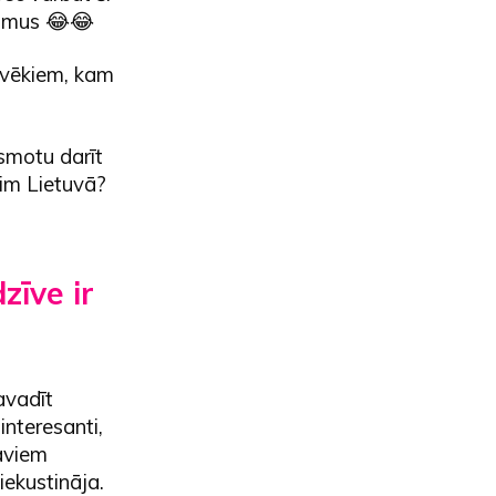
ikumus 😂😂
lvēkiem, kam
esmotu darīt
sim Lietuvā?
zīve ir
avadīt
interesanti,
aviem
ekustināja.