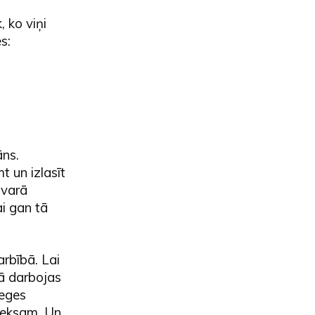
, ko viņi
s:
āns.
t un izlasīt
svarā
ai gan tā
arbībā. Lai
kā darbojas
ieges
seksam. Un