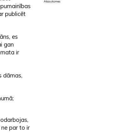
Atsauksmes
lēpumainības
r publicēt
āns, es
ai gan
āmata ir
as dāmas,
ēmumā;
nodarbojas,
ne par to ir