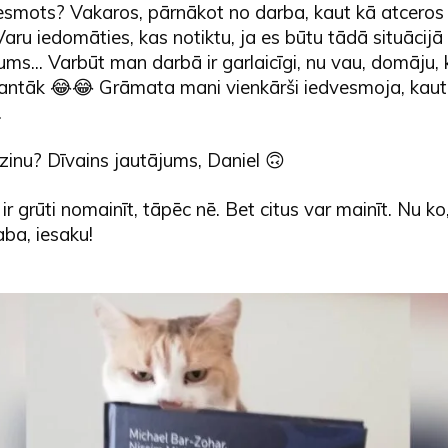
esmots? Vakaros, pārnākot no darba, kaut kā atcero
Varu iedomāties, kas notiktu, ja es būtu tādā situācijā 
ms... Varbūt man darbā ir garlaicīgi, nu vau, domāju, 
esantāk 😂😂 Grāmata mani vienkārši iedvesmoja, kaut
.
zinu? Dīvains jautājums, Daniel 🙃
ir grūti nomainīt, tāpēc nē. Bet citus var mainīt. Nu ko,
aba, iesaku!