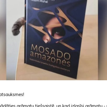
 atsauksmes!
gādāties grāmatu tiešsaistē
, un kad izlasīsi grāmatu -