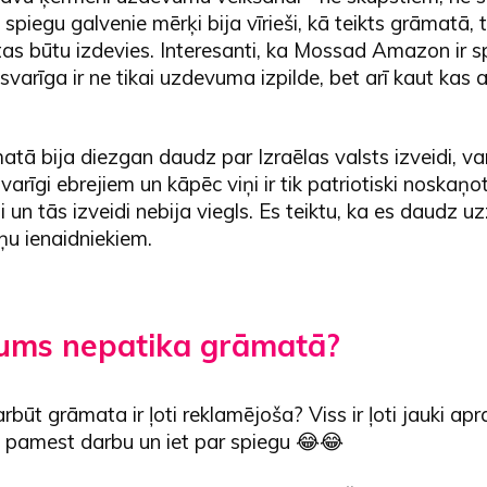
 spiegu galvenie mērķi bija vīrieši, kā teikts grāmatā,
tas būtu izdevies. Interesanti, ka Mossad Amazon ir s
 svarīga ir ne tikai uzdevuma izpilde, bet arī kaut kas
tā bija diezgan daudz par Izraēlas valsts izveidi, va
svarīgi ebrejiem un kāpēc viņi ir tik patriotiski noskaņot
i un tās izveidi nebija viegls. Es teiktu, ka es daudz u
iņu ienaidniekiem.
jums nepatika grāmatā?
rbūt grāmata ir ļoti reklamējoša? Viss ir ļoti jauki apra
 pamest darbu un iet par spiegu 😂😂