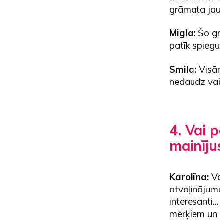
grāmata jau 
Migla:
Šo gr
patīk spiegu 
Smila:
Visām
nedaudz vair
4. Vai 
mainīju
Karolīna:
Va
atvaļinājumu
interesanti..
mērķiem un 