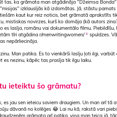
ūt tas, ka grāmata man atgādināja "Džeimsa Bonda" 
"misijas" izklausījās kā izdomātas. Jā, stāstu pamats d
 tiešām kaut kur reiz noticis, bet grāmatā aprakstīts t
tu, mistiskas novirzes, kurš ko domāja (kā autors zina?
o es lasīja, romānu vai dokumentālo filmu. Piebildīšu, 
vietām tīri atgādina r/menwritingwomen/
spuldzes. Vā
1
s nepārliecināja.
zinu. Man patika. Es to vienkārši lasīju ļoti ilgi, varbūt
 es nezinu, kāpēc tas prasīja tik ilgu laiku.
tu ieteiktu šo grāmatu?
, es jau sen ieteicu saviem draugiem. Un man arī tā a
ju dāvanā no kolēģes 😂 Lai nu kā, rakstā vari piebil
audzenēm grāmata arī patika, viņa man teica jā, tāp