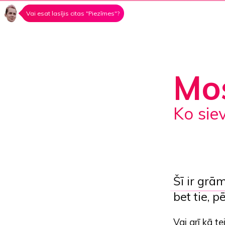
Vai esat lasījis citas "Piezīmes"?
Mo
ko si
Šī ir grā
bet tie, p
Vai arī kā 