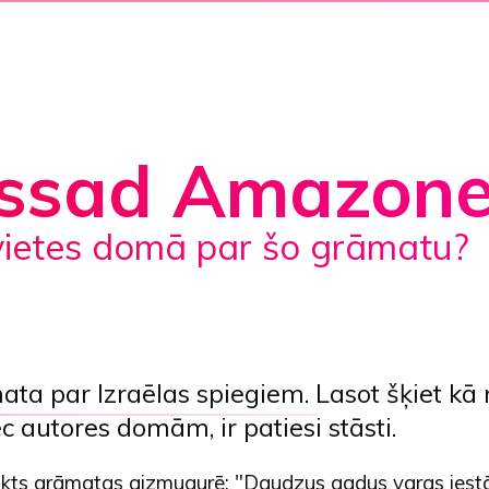
ssad Amazone
evietes domā par šo grāmatu?
mata par Izraēlas spiegiem.
Lasot šķiet kā 
ēc autores domām, ir patiesi stāsti.
teikts grāmatas aizmugurē: "Daudzus gadus varas iest