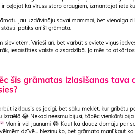
ir ceļojot kā vīruss starp draugiem, izmantojot iete
āmatu jau uzdāvināju savai mammai, bet vienalga ci
stāsti, patiks arī šī grāmata.
 sievietēm. Vīrieši arī, bet varbūt sieviete viņus iedv
āk, iesaistīties valsts aizsardzībā. Ja mēs to atkārto
pēc šīs grāmatas izlasīšanas tava d
sies?
rbūt izklausīsies jocīgi, bet sāku meklēt, kur gribētu p
 Izraēlā 😂 Nekad neesmu bijusi, tāpēc vienkārši bija 
.
Man ir vēl jaunumi 😂 Kaut kā daudz domāju par s
2
vēlmēm dzīvē... Nezinu ko, bet grāmata manī kaut ko i