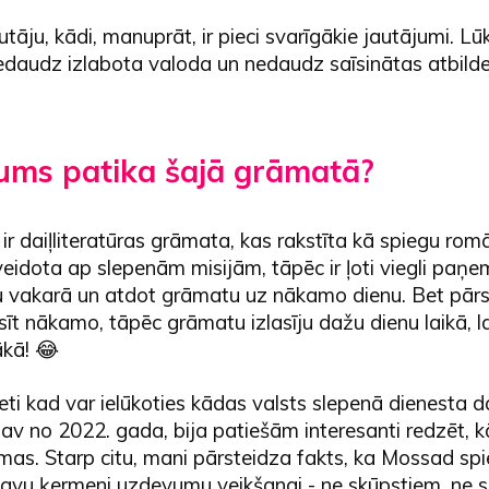
tāju, kādi, manuprāt, ir pieci svarīgākie jautājumi. Lūk
edaudz izlabota valoda un nedaudz saīsinātas atbilde
jums patika šajā grāmatā?
 ir daiļliteratūras grāmata, kas rakstīta kā spiegu rom
eidota ap slepenām misijām, tāpēc ir ļoti viegli paņem
u vakarā un atdot grāmatu uz nākamo dienu. Bet pār
asīt nākamo, tāpēc grāmatu izlasīju dažu dienu laikā, l
ākā! 😂
reti kad var ielūkoties kādas valsts slepenā dienesta d
av no 2022. gada, bija patiešām interesanti redzēt, 
mas. Starp citu, mani pārsteidza fakts, ka Mossad sp
avu ķermeni uzdevumu veikšanai - ne skūpstiem, ne 