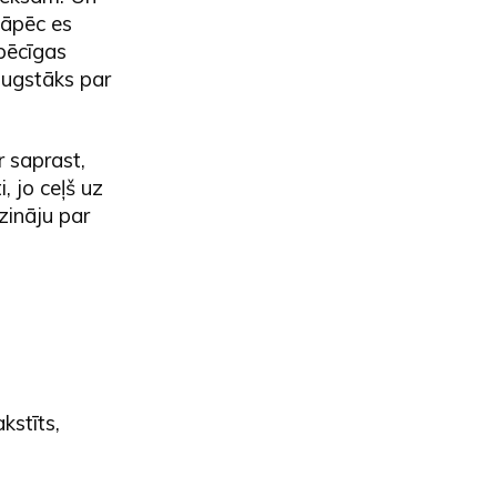
 tāpēc es
pēcīgas
 augstāks par
r saprast,
i, jo ceļš uz
zzināju par
kstīts,