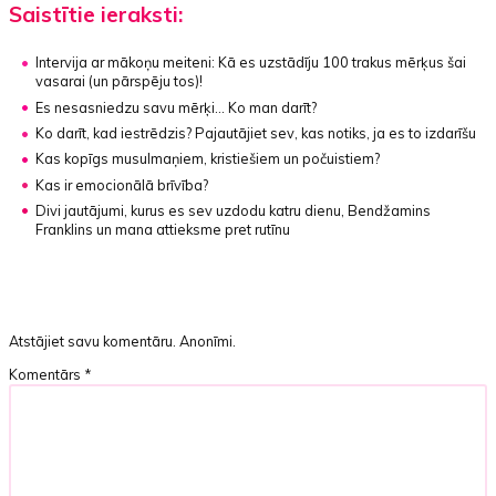
Saistītie ieraksti:
Intervija ar mākoņu meiteni:
Kā es uzstādīju 100 trakus mērķus šai
vasarai (un pārspēju tos)!
Es nesasniedzu savu mērķi... Ko man darīt?
Ko darīt, kad iestrēdzis?
Pajautājiet sev, kas notiks, ja es to izdarīšu
Kas kopīgs musulmaņiem, kristiešiem un počuistiem?
Kas ir emocionālā brīvība?
Divi jautājumi, kurus es sev uzdodu katru dienu, Bendžamins
Franklins un mana attieksme pret rutīnu
Atstājiet savu komentāru. Anonīmi.
Komentārs
*