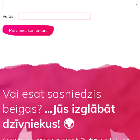
Vārds
Vai esat sasniedzis
beigas?
...Jūs izglābāt
dzīvniekus! 🌍
Katru reizi, kad iegādājaties grāmatu
"Slinkais manifests"
vai