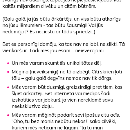
kaitēs miljardiem cilvēku un citām būtnēm.
(Galu galā, ja jūs būtu ārkārtējs, un viss būtu atkarīgs
no jūsu lēmumiem - tas būtu šausmīgi! Vai jūs
nedomājat? Es neciestu ar tādu spriedzi...)
Bet es personīgi domāju, ka tas nav ne labi, ne slikti. Tā
vienkārši ir. Tādi mēs jau esam – neievērojami.
Un mēs varam skumt šīs unikalitātes dēļ.
Mēģina (neveiksmīgi) no tā aizbēgt. Citi skrien ļoti
tālu – galu galā degvīns nemaz nav tik dārgs.
Mēs varam būt dusmīgi, greizsirdīgi pret tiem, kas
šķiet ārkārtēji. Bet internetā vai medijos šādi
izskatīties var jebkurš, ja vien nereklamē savu
neekskluzīvo daļu...
Mēs varam mēģināt padarīt sevi īpašus citu acīs.
“Oho, tu bez manis nebūtu nekas!” saka cilvēki,
kuriem mēs neticam ne lāgam. “Ja tu man