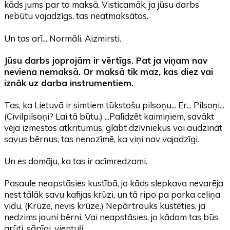
kāds jums par to maksā. Visticamāk, ja jūsu darbs
nebūtu vajadzīgs, tas neatmaksātos.
Un tas arī... Normāli. Aizmirsti.
Jūsu darbs joprojām ir vērtīgs. Pat ja viņam nav
neviena
nemaksā
. Or
maksā tik maz
, kas diez vai
iznāk uz darba instrumentiem.
Tas, ka Lietuvā ir simtiem tūkstošu pilsoņu... Er... Pilsoņi...
(Civilpilsoņi? Lai tā būtu.) ...Palīdzēt kaimiņiem, savākt
vēja izmestos atkritumus, glābt dzīvniekus vai audzināt
savus bērnus, tas nenozīmē, ka viņi nav vajadzīgi.
Un es domāju, ka tas ir acīmredzami.
Pasaule neapstāsies kustībā, jo kāds slepkava nevarēja
nest tālāk savu kafijas krūzi, un tā ripo pa parka celiņa
vidu. (Krūze, nevis krūze.) Nepārtrauks kustēties, ja
nedzims jauni bērni. Vai neapstāsies, jo kādam tas būs
grūti, sāpīgi, vientuļi...