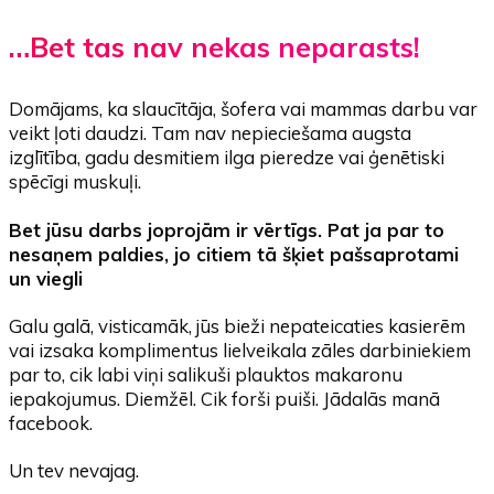
…Bet tas nav nekas neparasts!
Domājams, ka slaucītāja, šofera vai mammas darbu var
veikt ļoti daudzi. Tam nav nepieciešama augsta
izglītība, gadu desmitiem ilga pieredze vai ģenētiski
spēcīgi muskuļi.
Bet jūsu darbs joprojām ir vērtīgs. Pat ja par to
nesaņem paldies, jo citiem tā šķiet
pašsaprotami
un
viegli
Galu galā, visticamāk, jūs bieži nepateicaties kasierēm
vai izsaka komplimentus lielveikala zāles darbiniekiem
par to, cik labi viņi salikuši plauktos makaronu
iepakojumus. Diemžēl. Cik forši puiši. Jādalās manā
facebook.
Un tev nevajag.