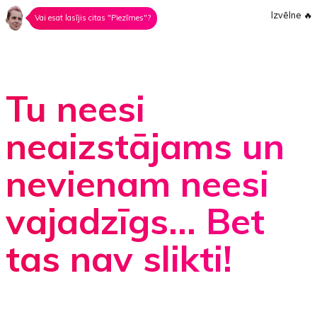
Izvēlne
🔥
Vai esat lasījis citas "Piezīmes"?
Tu neesi
neaizstājams un
nevienam neesi
vajadzīgs... Bet
tas nav slikti!