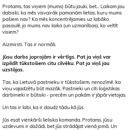
Protams, tas viņiem (mums) būtu jauki, bet... Laikam jau
dabiski, ka mēs visvairāk pamanām lietas, kuru mums
pašiem nav? Ka mēs koncentrējamies uz labāko
pasaulē, jo mums nav laika (un uzmanības), ko veltīt
visiem?
Aizmirsti. Tas ir normāli.
Jūsu darbs joprojām ir vērtīgs. Pat ja viņš
var
izpildīt
tūkstošiem citu cilvēku. Pat ja viņš
jau
uzstājas
.
Tas, ka Lietuvā pastnieku ir tūkstošiem, nenozīmē, ka
viņu vajadzētu būt mazāk. Pastnieki un citi loģistikas
darbinieki ir būtiski - precēm un pakām ir jāpārvietojas.
Un tas ir labi, ka ir daudz tādu kā jūs.
Jūs esat vienkārši lieliska komanda. Protams, jūsu
uzdevumi ir dažādi, bet jūs strādājat vienā jomā. Un