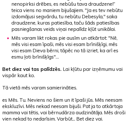
nenopirksi drēbes, es nebūšu tava draudzene!”
teica viens no maniem bijušajiem. "Ja es tev nebūtu
izdomājusi segvārdu, tu nebūtu Debesyla," saka
draudzene, kuras patiesība, taču šāds patiesības
pasniegšanas veids viņai nepalīdz kļūt unikālai.
Mēs varam likt rokas pie ausīm un atkārtot: "Nē,
mēs visi esam īpaši, mēs visi esam brīnišķīgi, mēs
visi esam Dieva bērni, tāpēc no tā izriet, ka arī es
esmu ļoti brīnišķīgs"…
Bet diez vai tas palīdzēs.
Lai kļūtu par izņēmumu vai
vispār kaut ko.
Tā vietā mēs varam samierināties.
es Mēs. Tu. Neviens no šiem un it īpaši jūs. Mēs neesam
ekskluzīvi. Mēs nekad neesam bijuši. Pat ja to atkārtoja
mamma vai tētis, vai bērnudārza audzinātāja. Mēs droši
vien nekad to nedarīsim. Varbūt... Bet diez vai.