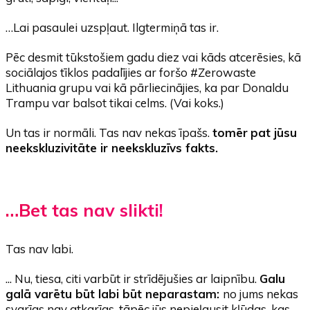
…Lai pasaulei uzspļaut. Ilgtermiņā tas ir.
Pēc desmit tūkstošiem gadu diez vai kāds atcerēsies, kā
sociālajos tīklos padalījies ar foršo #Zerowaste
Lithuania grupu vai kā pārliecinājies, ka par Donaldu
Trampu var balsot tikai celms. (Vai koks.)
Un tas ir normāli. Tas nav nekas īpašs.
tomēr
pat jūsu
neekskluzivitāte ir neekskluzīvs fakts.
…Bet tas nav slikti!
Tas nav labi.
... Nu, tiesa, citi varbūt ir strīdējušies ar laipnību.
Galu
galā varētu būt labi būt neparastam:
no jums nekas
svarīgs nav atkarīgs, tāpēc jūs nepieļausit kļūdas, kas