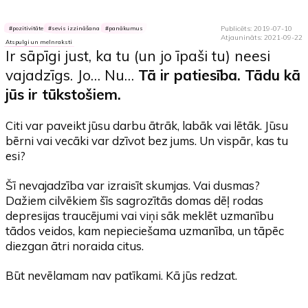
Publicēts: 2019-07-10
pozitivitāte
sevis izzināšana
panākumus
Atjaunināts: 2021-09-22
Atspulgi un melnraksti
Ir sāpīgi just, ka tu (un jo īpaši tu) neesi
vajadzīgs. Jo… Nu…
Tā ir patiesība.
Tādu kā
jūs ir tūkstošiem.
Citi var paveikt jūsu darbu ātrāk, labāk vai lētāk. Jūsu
bērni vai vecāki var dzīvot bez jums. Un vispār, kas tu
esi?
Šī nevajadzība var izraisīt skumjas. Vai dusmas?
Dažiem cilvēkiem šīs sagrozītās domas dēļ rodas
depresijas traucējumi vai viņi sāk meklēt uzmanību
tādos veidos, kam nepieciešama uzmanība, un tāpēc
diezgan ātri noraida citus.
Būt nevēlamam nav patīkami. Kā jūs redzat.