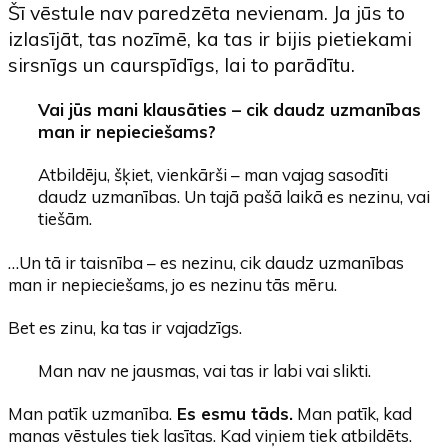
Šī vēstule nav paredzēta nevienam. Ja jūs to
izlasījāt, tas nozīmē, ka tas ir bijis pietiekami
sirsnīgs un caurspīdīgs, lai to parādītu.
Vai jūs mani klausāties – cik daudz uzmanības
man ir nepieciešams?
Atbildēju, šķiet, vienkārši – man vajag sasodīti
daudz uzmanības. Un tajā pašā laikā es nezinu, vai
tiešām.
…Un tā ir taisnība – es nezinu, cik daudz uzmanības
man ir nepieciešams, jo es nezinu tās mēru.
Bet es zinu, ka tas ir vajadzīgs.
Man nav ne jausmas, vai tas ir labi vai slikti.
Man patīk uzmanība.
Es esmu tāds.
Man patīk, kad
manas vēstules tiek lasītas. Kad viņiem tiek atbildēts.