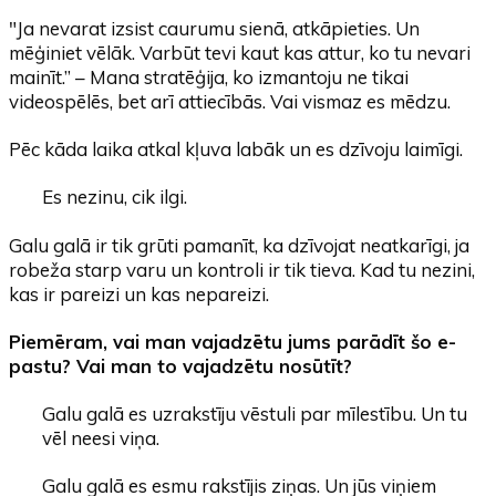
"Ja nevarat izsist caurumu sienā, atkāpieties. Un
mēģiniet vēlāk. Varbūt tevi kaut kas attur, ko tu nevari
mainīt.” – Mana stratēģija, ko izmantoju ne tikai
videospēlēs, bet arī attiecībās. Vai vismaz es mēdzu.
Pēc kāda laika atkal kļuva labāk un es dzīvoju laimīgi.
Es nezinu, cik ilgi.
Galu galā ir tik grūti pamanīt, ka dzīvojat neatkarīgi, ja
robeža starp varu un kontroli ir tik tieva. Kad tu nezini,
kas ir pareizi un kas nepareizi.
Piemēram, vai man vajadzētu jums parādīt šo e-
pastu? Vai man to vajadzētu nosūtīt?
Galu galā es uzrakstīju vēstuli par mīlestību. Un tu
vēl neesi viņa.
Galu galā es esmu rakstījis ziņas. Un jūs viņiem