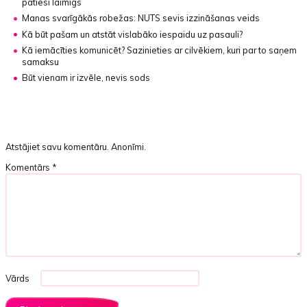
patiesi laimīgs
Manas svarīgākās robežas:
NUTS sevis izzināšanas veids
Kā būt pašam un atstāt vislabāko iespaidu uz pasauli?
Kā iemācīties komunicēt?
Sazinieties ar cilvēkiem, kuri par to saņem
samaksu
Būt vienam ir izvēle, nevis sods
Atstājiet savu komentāru. Anonīmi.
Komentārs
*
Vārds