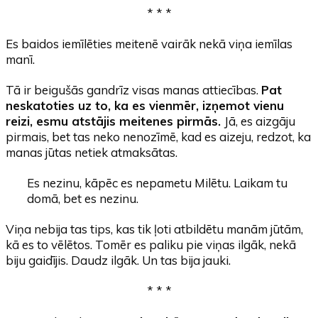
* * *
Es baidos iemīlēties meitenē vairāk nekā viņa iemīlas
manī.
Tā ir beigušās gandrīz visas manas attiecības.
Pat
neskatoties uz to, ka es vienmēr, izņemot vienu
reizi, esmu atstājis meitenes pirmās.
Jā, es aizgāju
pirmais, bet tas neko nenozīmē, kad es aizeju, redzot, ka
manas jūtas netiek atmaksātas.
Es nezinu, kāpēc es nepametu Milētu. Laikam tu
domā, bet es nezinu.
Viņa nebija tas tips, kas tik ļoti atbildētu manām jūtām,
kā es to vēlētos. Tomēr es paliku pie viņas ilgāk, nekā
biju gaidījis. Daudz ilgāk. Un tas bija jauki.
* * *