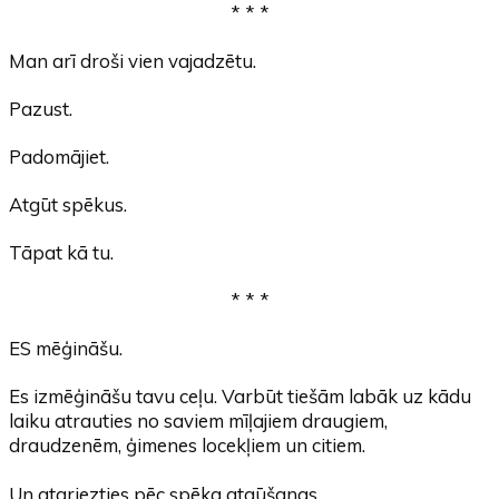
* * *
Man arī droši vien vajadzētu.
Pazust.
Padomājiet.
Atgūt spēkus.
Tāpat kā tu.
* * *
ES mēģināšu.
Es izmēģināšu tavu ceļu. Varbūt tiešām labāk uz kādu
laiku atrauties no saviem mīļajiem draugiem,
draudzenēm, ģimenes locekļiem un citiem.
Un atgriezties pēc spēka atgūšanas.