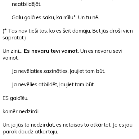
neatbildējāt.
Galu galā es saku, ka mīlu*. Un tu nē.
(* Tas nav tieši tas, ko es šeit domāju. Bet jūs droši vien
sapratāt.)
Un zini…
Es nevaru tevi vainot.
Un es nevaru sevi
vainot.
Ja nevēlaties sazināties, ļaujiet tam būt.
Ja nevēlies atbildēt, ļaujiet tam būt.
ES gaidīšu.
kamēr nedzirdi
Un, ja jūs to nedzirdat, es netaisos to atkārtot. Jo es jau
pārāk daudz atkārtoju.