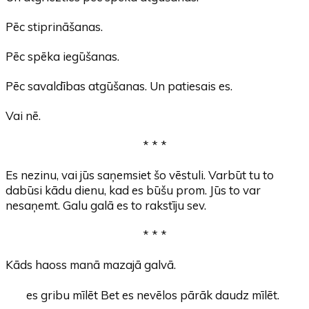
Pēc stiprināšanas.
Pēc spēka iegūšanas.
Pēc savaldības atgūšanas. Un patiesais es.
Vai nē.
* * *
Es nezinu, vai jūs saņemsiet šo vēstuli. Varbūt tu to
dabūsi kādu dienu, kad es būšu prom. Jūs to var
nesaņemt. Galu galā es to rakstīju sev.
* * *
Kāds haoss manā mazajā galvā.
es gribu mīlēt Bet es nevēlos pārāk daudz mīlēt.