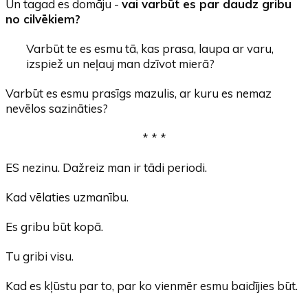
Un tagad es domāju -
vai varbūt es par daudz gribu
no cilvēkiem?
Varbūt te es esmu tā, kas prasa, laupa ar varu,
izspiež un neļauj man dzīvot mierā?
Varbūt es esmu prasīgs mazulis, ar kuru es nemaz
nevēlos sazināties?
* * *
ES nezinu. Dažreiz man ir tādi periodi.
Kad vēlaties uzmanību.
Es gribu būt kopā.
Tu gribi visu.
Kad es kļūstu par to, par ko vienmēr esmu baidījies būt.