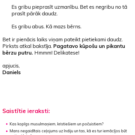
Es gribu pieprasīt uzmanību. Bet es negribu no tā
prasīt pārāk daudz.
Es gribu abus. Kā mazs bērns.
Bet ir pienācis laiks viņam pateikt pietiekami daudz.
Pirksts atkal bakstīja.
Pagatavo kūpošu un pikantu
bērzu putru.
Hmmm! Delikatese!
apjucis,
Daniels
Saistītie ieraksti:
Kas kopīgs musulmaņiem, kristiešiem un počuistiem?
Mans negaidītais ceļojums uz Indiju un tas, kā es tur iemācījos būt