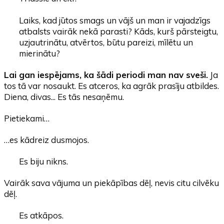
Laiks, kad jūtos smags un vājš un man ir vajadzīgs
atbalsts vairāk nekā parasti? Kāds, kurš pārsteigtu,
uzjautrinātu, atvērtos, būtu pareizi, mīlētu un
mierinātu?
Lai gan iespējams, ka šādi periodi man nav sveši.
Ja
tos tā var nosaukt. Es atceros, ka agrāk prasīju atbildes.
Diena, divas... Es tās nesaņēmu.
Pietiekami…
…es kādreiz dusmojos.
Es biju nikns.
Vairāk sava vājuma un piekāpības dēļ, nevis citu cilvēku
dēļ.
Es atkāpos.