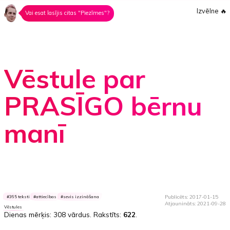
Izvēlne
🔥
Vai esat lasījis citas "Piezīmes"?
Vēstule par
PRASĪGO bērnu
manī
Publicēts: 2017-01-15
365 teksti
attiecības
sevis izzināšana
Atjaunināts: 2021-09-28
Vēstules
Dienas mērķis: 308
vārdus
. Rakstīts:
622
.