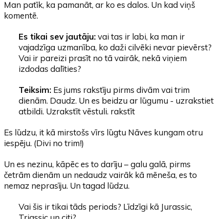
Man patīk, ka pamanāt, ar ko es dalos. Un kad viņš
komentē.
Es tikai sev jautāju:
vai tas ir labi, ka man ir
vajadzīga uzmanība, ko daži cilvēki nevar pievērst?
Vai ir pareizi prasīt no tā vairāk, nekā viņiem
izdodas dalīties?
Teiksim:
Es jums rakstīju pirms divām vai trim
dienām. Daudz. Un es beidzu ar lūgumu - uzrakstiet
atbildi. Uzrakstīt vēstuli. rakstīt
Es lūdzu, it kā mirstošs vīrs lūgtu Nāves kungam otru
iespēju. (Divi no trim!)
Un es nezinu, kāpēc es to darīju – galu galā, pirms
četrām dienām un nedaudz vairāk kā mēneša, es to
nemaz neprasīju. Un tagad lūdzu.
Vai šis ir tikai tāds periods? Līdzīgi kā Jurassic,
Triassic un citi?