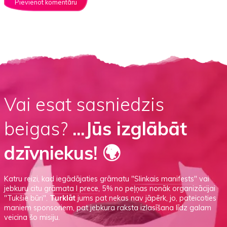
Vai esat sasniedzis
beigas?
...Jūs izglābāt
dzīvniekus! 🌍
Katru reizi, kad iegādājaties grāmatu
"Slinkais manifests"
vai
jebkuru citu grāmata I prece
, 5% no peļņas nonāk organizācijai
"Tukšie būri".
Turklāt
jums pat nekas nav jāpērk, jo, pateicoties
maniem sponsoriem, pat jebkura raksta izlasīšana līdz galam
veicina šo misiju.