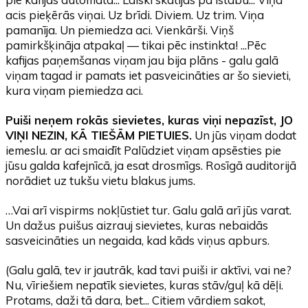
acis pieķērās viņai. Uz brīdi. Diviem. Uz trim. Viņa
pamanīja. Un piemiedza aci. Vienkārši. Viņš
pamirkšķināja atpakaļ — tikai pēc instinkta! ...Pēc
kafijas paņemšanas viņam jau bija plāns - galu galā
viņam tagad ir pamats iet pasveicināties ar šo sievieti,
kura viņam piemiedza aci.
Puiši neņem rokās sievietes, kuras viņi nepazīst, JO
VIŅI NEZIN, KĀ TIEŠĀM PIETUIES.
Un jūs viņam dodat
iemeslu. ar aci smaidīt Palūdziet viņam apsēsties pie
jūsu galda kafejnīcā, ja esat drosmīgs. Rosīgā auditorijā
norādiet uz tukšu vietu blakus jums.
…Vai arī vispirms nokļūstiet tur. Galu galā arī jūs varat.
Un dažus puišus aizrauj sievietes, kuras nebaidās
sasveicināties un negaida, kad kāds viņus apburs.
(Galu galā, tev ir jautrāk, kad tavi puiši ir aktīvi, vai ne?
Nu, vīriešiem nepatīk sievietes, kuras stāv/guļ kā dēļi.
Protams, daži tā dara, bet... Citiem vārdiem sakot,