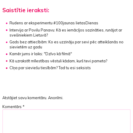
Saistītie ieraksti:
Rudens ar eksperimentu #100jaunas lietasDienas
Intervija ar Povilu Panavu:
Kā es iemācījos sazināties, runājot ar
svešiniekiem Lietuvā?
Gads bez attiecībām:
Ko es uzzināju par sevi pēc atteikšanās no
sievietēm uz gadu
Kamēr jums ir laiks:
"Dzīvo kā filmā"
Kā uzrakstīt mīlestības vēstuli kādam, kurš tevi pameta?
Cīņa par sieviešu tiesībām? Tad tu esi seksists
Atstājiet savu komentāru. Anonīmi.
Komentārs
*