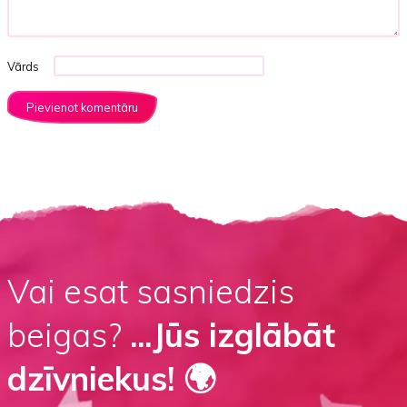
Vārds
Vai esat sasniedzis
beigas?
...Jūs izglābāt
dzīvniekus! 🌍