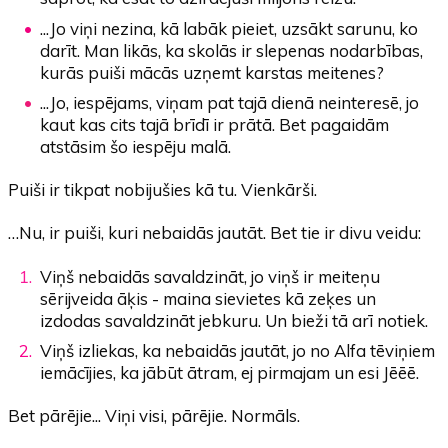
...Jo viņi nezina, kā labāk pieiet, uzsākt sarunu, ko
darīt. Man likās, ka skolās ir slepenas nodarbības,
kurās puiši mācās uzņemt karstas meitenes?
...Jo, iespējams, viņam pat tajā dienā neinteresē, jo
kaut kas cits tajā brīdī ir prātā. Bet pagaidām
atstāsim šo iespēju malā.
Puiši ir tikpat nobijušies kā tu. Vienkārši.
…Nu, ir puiši, kuri nebaidās jautāt. Bet tie ir divu veidu:
Viņš nebaidās savaldzināt, jo viņš ir meiteņu
sērijveida āķis - maina sievietes kā zeķes un
izdodas savaldzināt jebkuru. Un bieži tā arī notiek.
Viņš izliekas, ka nebaidās jautāt, jo no Alfa tēviņiem
iemācījies, ka jābūt ātram, ej pirmajam un esi Jēēē.
Bet pārējie... Viņi visi, pārējie. Normāls.