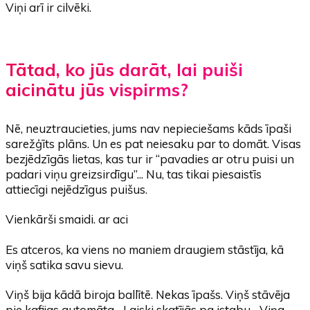
Viņi arī ir cilvēki.
Tātad, ko jūs darāt, lai puiši
aicinātu jūs vispirms?
Nē, neuztraucieties, jums nav nepieciešams kāds īpaši
sarežģīts plāns. Un es pat neiesaku par to domāt. Visas
bezjēdzīgās lietas, kas tur ir “pavadies ar otru puisi un
padari viņu greizsirdīgu”... Nu, tas tikai piesaistīs
attiecīgi nejēdzīgus puišus.
Vienkārši smaidi. ar aci
Es atceros, ka viens no maniem draugiem stāstīja, kā
viņš satika savu sievu.
Viņš bija kādā biroja ballītē. Nekas īpašs. Viņš stāvēja
pie kafijas automāta... Laiski skatījās pa istabu... Viņa