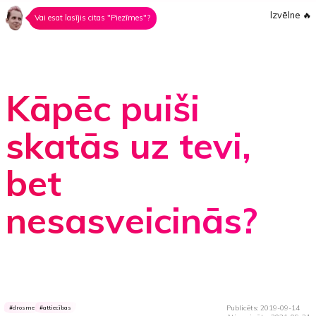
Izvēlne
🔥
Vai esat lasījis citas "Piezīmes"?
Kāpēc puiši
skatās uz tevi,
bet
nesasveicinās?
Publicēts: 2019-09-14
drosme
attiecības