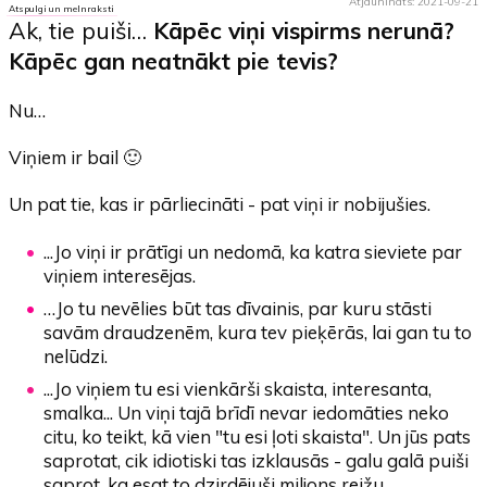
Atjaunināts: 2021-09-21
Atspulgi un melnraksti
Ak, tie puiši…
Kāpēc viņi vispirms nerunā?
Kāpēc gan neatnākt pie tevis?
Nu…
Viņiem ir bail 🙂
Un pat tie, kas ir pārliecināti - pat viņi ir nobijušies.
...Jo viņi ir prātīgi un nedomā, ka katra sieviete par
viņiem interesējas.
…Jo tu nevēlies būt tas dīvainis, par kuru stāsti
savām draudzenēm, kura tev pieķērās, lai gan tu to
nelūdzi.
...Jo viņiem tu esi vienkārši skaista, interesanta,
smalka... Un viņi tajā brīdī nevar iedomāties neko
citu, ko teikt, kā vien "tu esi ļoti skaista". Un jūs pats
saprotat, cik idiotiski tas izklausās - galu galā puiši
saprot, ka esat to dzirdējuši miljons reižu.