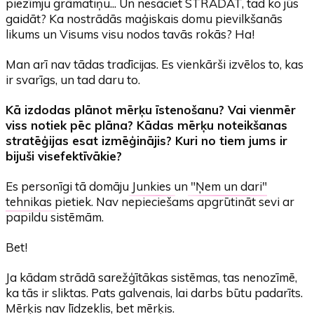
piezīmju grāmatiņu... Un nesāciet STRĀDĀT, tad ko jūs
gaidāt? Ka nostrādās maģiskais domu pievilkšanās
likums un Visums visu nodos tavās rokās? Ha!
Man arī nav tādas tradīcijas. Es vienkārši izvēlos to, kas
ir svarīgs, un tad daru to.
Kā izdodas plānot mērķu īstenošanu? Vai vienmēr
viss notiek pēc plāna? Kādas mērķu noteikšanas
stratēģijas esat izmēģinājis? Kuri no tiem jums ir
bijuši visefektīvākie?
Es personīgi tā domāju
Junkies
un
"Ņem un dari"
tehnikas
pietiek. Nav nepieciešams apgrūtināt sevi ar
papildu sistēmām.
Bet!
Ja kādam strādā sarežģītākas sistēmas, tas nenozīmē,
ka tās ir sliktas. Pats galvenais, lai darbs būtu padarīts.
Mērķis nav līdzeklis, bet mērķis.