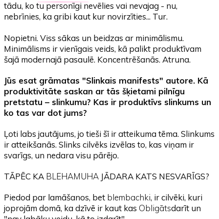
tādu, ko tu personīgi nevēlies vai nevajag - nu,
nebrīnies, ka gribi kaut kur novirzīties... Tur.
Nopietni. Viss sākas un beidzas ar minimālismu.
Minimālisms ir vienīgais veids, kā palikt produktīvam
šajā modernajā pasaulē. Koncentrēšanās. Atruna.
Jūs esat grāmatas "Slinkais manifests" autore. Kā
produktivitāte saskan ar tās šķietami pilnīgu
pretstatu – slinkumu? Kas ir produktīvs slinkums un
ko tas var dot jums?
Ļoti labs jautājums, jo tieši šī ir atteikuma tēma. Slinkums
ir atteikšanās. Slinks cilvēks izvēlas to, kas viņam ir
svarīgs, un nedara visu pārējo.
TĀPĒC KA
BLEHAMUHA
JĀDARA KATS NESVARĪGS?
Piedod par lamāšanos, bet
blembachki
, ir cilvēki, kuri
joprojām domā, ka dzīvē ir kaut kas
Obligāts
darīt un
"nav labāku veidu, kā to izdarīt".