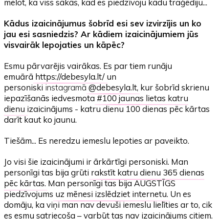
melot, ka viss sākās, kad es piedzīvoju kādu traģēdiju...
Kādus izaicinājumus šobrīd esi sev izvirzījis un ko
jau esi sasniedzis? Ar kādiem izaicinājumiem jūs
visvairāk lepojaties un kāpēc?
Esmu pārvarējis vairākas. Es par tiem runāju
emuārā
https://debesyla.lt/
un
personiski
instagramā
@debesyla.lt
, kur šobrīd skrienu
iepazīšanās iedvesmota
#100 jaunas lietas katru
dienu
izaicinājums - katru dienu 100 dienas pēc kārtas
darīt kaut ko jaunu.
Tiešām... Es neredzu iemeslu lepoties ar paveikto.
Jo visi šie izaicinājumi ir ārkārtīgi personiski. Man
personīgi tas bija grūti
rakstīt katru dienu 365 dienas
pēc kārtas
. Man personīgi tas bija AUGSTĪGS
piedzīvojums
uz mēnesi izslēdziet internetu
. Un es
domāju, ka viņi man nav devuši iemeslu lielīties ar to, cik
es esmu satriecoša – varbūt tas nav izaicinājums citiem.