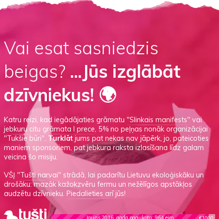
Vai esat sasniedzis
beigas?
...Jūs izglābāt
dzīvniekus! 🌍
Katru reizi, kad iegādājaties grāmatu
"Slinkais manifests"
vai
jebkuru citu grāmata I prece
, 5% no peļņas nonāk organizācijai
"Tukšie būri".
Turklāt
jums pat nekas nav jāpērk, jo, pateicoties
maniem sponsoriem, pat jebkura raksta izlasīšana līdz galam
veicina šo misiju.
VŠĮ
"Tušti narvai"
strādā, lai padarītu Lietuvu ekoloģiskāku un
drošāku: mazāk kažokzvēru fermu un nežēlīgos apstākļos
audzētu dzīvnieku.
Piedalieties arī jūs!
Jauns 2016. gada paaukota: 964 eiro
€1000