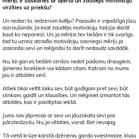
mērķi, ir saskāries ar šķērsli un zaudējis motivāciju
virzīties uz priekšu?
Un nedari to. Iedzersim kafiju? Pasaulei ir vajadzīga jūsu
aizraušanās. Ja esat zaudējis motivāciju, tad jūs darāt
kaut ko nepareizi. Un, ja mērķis tev tiešām ir tik svarīgs,
tad tu uzreiz atradīsi motivāciju, sasniegsi mērķi, ja
izaicināsi sevi un mēģināsi to darīt nedaudz savādāk.
Nu, lai gan es tiešām cenšos nedot padomu draugiem,
ģimenes locekļiem vai kādam citam. Katram no mums
jau ir atbildes sevī.
Atliek tikai veltīt laiku sev, būt godīgam pret sevi, būt
slinkam, gaidīt un klausīties. Un mēģiniet izmantot tās
atbildes, kas ir paslēptas iekšā.
Jums nav jāprecas ar sevi un jāuzskata sevi par
pārsteidzošu. Nu, ja vēlaties, varat. Bet nevajag.
Tā vietā krūze karstā dzēriena, garda sviestmaize, kluss