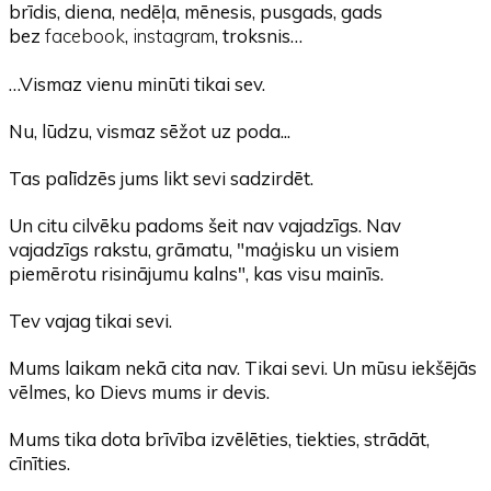
brīdis, diena, nedēļa, mēnesis, pusgads, gads
bez
facebook
,
instagram
, troksnis…
…Vismaz vienu minūti tikai sev.
Nu, lūdzu, vismaz sēžot uz poda...
Tas palīdzēs jums likt sevi sadzirdēt.
Un citu cilvēku padoms šeit nav vajadzīgs. Nav
vajadzīgs rakstu, grāmatu, "maģisku un visiem
piemērotu risinājumu kalns", kas visu mainīs.
Tev vajag tikai sevi.
Mums laikam nekā cita nav. Tikai sevi. Un mūsu iekšējās
vēlmes, ko Dievs mums ir devis.
Mums tika dota brīvība izvēlēties, tiekties, strādāt,
cīnīties.