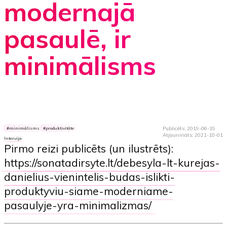
modernajā
pasaulē, ir
minimālisms
Publicēts: 2019-06-19
minimālisms
produktivitāte
Atjaunināts: 2021-10-01
Intervija
Pirmo reizi publicēts (un ilustrēts):
https://sonatadirsyte.lt/debesyla-lt-kurejas-
danielius-vienintelis-budas-islikti-
produktyviu-siame-moderniame-
pasaulyje-yra-minimalizmas/