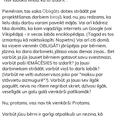
Piemēram, tas saka
Obligāts
doties strādāt pie
projektēšanas darbiem
birojā
, kad, nu, jau redzams, ka
lielu daļu darbu varam paveikt mājās. Vai arī kādreiz
tika domāts, ka kam vajadzīgs internets un Google (vai
Vikipēdija) - ir vecas labās enciklopēdijas. (Tagad es tos
izmantoju kā naktsskapīti. Nopietni.) Vai arī citi domā,
ka viņiem vienmēr OBLIGĀTI jārūpējas par bērniem,
jāzina, ko dara darbinieki, jālasa visas dienas ziņas... Bet
varbūt, ja jūs ļausiet bērniem gatavot savu sviestmaizi,
varbūt paši IEMĀCĒSIES to izdarīt? Ja ļausi
darbiniekam strādāt, varbūt viņš to darīs labāk?
(Varbūt ne velti autoservisos joko par "maksu par
stāvvietu aizmugurē"?). Varbūt, ja ļausi sev ilgāk
pagulēt, nevis no rītiem negribot skriet, dzīvosi ilgāk,
veselīgāk un galu galā vienkārši patīkamāk?
Nu, protams, viss nav tik vienkārši. Protams.
Varbūt jūsu bērni ir garīgi atpalikuši un nezina, kā