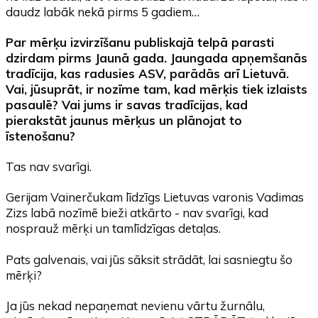
daudz labāk nekā pirms 5 gadiem…
Par mērķu izvirzīšanu publiskajā telpā parasti
dzirdam pirms Jaunā gada. Jaungada apņemšanās
tradīcija, kas radusies ASV, parādās arī Lietuvā.
Vai, jūsuprāt, ir nozīme tam, kad mērķis tiek izlaists
pasaulē? Vai jums ir savas tradīcijas, kad
pierakstāt jaunus mērķus un plānojat to
īstenošanu?
Tas nav svarīgi.
Gerijam Vainerčukam līdzīgs Lietuvas varonis Vadimas
Zizs labā nozīmē bieži atkārto - nav svarīgi, kad
nosprauž mērķi un tamlīdzīgas detaļas.
Pats galvenais, vai jūs sāksit strādāt, lai sasniegtu šo
mērķi?
Ja jūs nekad nepaņemat nevienu vārtu žurnālu,