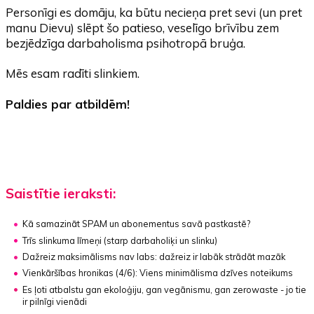
Personīgi es domāju, ka būtu necieņa pret sevi (un pret
manu Dievu) slēpt šo patieso, veselīgo brīvību zem
bezjēdzīga darbaholisma psihotropā bruģa.
Mēs esam radīti slinkiem.
Paldies par atbildēm!
Saistītie ieraksti:
Kā samazināt SPAM un abonementus savā pastkastē?
Trīs slinkuma līmeņi
(starp darbaholiķi un slinku)
Dažreiz maksimālisms nav labs
:
dažreiz ir labāk strādāt mazāk
Vienkāršības hronikas (4/6):
Viens minimālisma dzīves noteikums
Es ļoti atbalstu gan ekoloģiju, gan vegānismu, gan zerowaste - jo tie
ir pilnīgi vienādi