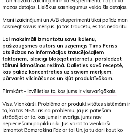
…Un mazāki izaicinājumi ir kā eksperimenti. Tāpat kā
mazas detaļas. Lielākus sasniegumus veido šīs detaļas.
Mani izaicinājumi un A/B eksperimenti tikai palīdz man
sasniegt savus mērķus. Ja tas traucētu, es tos nedarītu.
Lai maksimāli izmantotu savu ikdienu,
pašizaugsmes autors un uzņēmējs Tims Feriss
atslēdzas no informācijas traucējošajiem
faktoriem, īslaicīgi bloķējot internetu, pārslēdzot
tālruni lidmašīnas režīmā. Dalieties savā receptē,
kas palīdz koncentrēties uz saviem mērķiem,
pārvarēt vilcināšanos un kļūt produktīvākam.
Pirmkārt -
izvēlieties to, kas jums ir vissvarīgākais
.
Viss. Vienkārši. Problēma ar produktivitātes sistēmām ir
tā, ka tās NEATrisina problēmu. Ja jūs patiešām
strādājat ar to, kas jums ir svarīgs, jums nav
nepieciešami papildu rīki. Jūs varat to vienkārši
izmantot
Bomzrašina
līdz ar to! Un, ja tu dari kaut ko