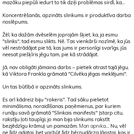
mazāku piepūli iedurt to tik dziļi problēmas sirdī, ka…
Koncentrēšanās, apzināts slinkums ir produktīva darba
noslēpums.
Žēl, ka dažām dvēselēm joprojām šķiet, ka, ja esmu
"slinks", tad esmu slikts. Nē. Tas vienkārši nozīmē, ka jūs
vēl nestrādājat pie tā, kas jums ir personīgi svarīgs, jūs
neesat piešķīris jēgu tam, pie kā strādājat.
Jā, nav obligāti jāmaina darbs – pietiek atrast tajā jēgu,
kā Viktora Frankla grāmatā "Cilvēka jēgas meklējumi".
Un tas būtībā ir apzināts slinkums.
Es arī kādreiz biju "rokeris". Tad sāku pielietot
minimālisma, noraidīšanas paņēmienus, par kuriem
runāju savā grāmatā "Slinkais manifests" (starp citu,
rakstīju ļoti taupīgi, jo man bija slinkums rakstīt
bezjēdzīgu krāmu) un pamazām.
Man apnika
… Nu, vēl
ne līdz adatai, bet varbūt līdz bērnudārza lāpstai, kas ir