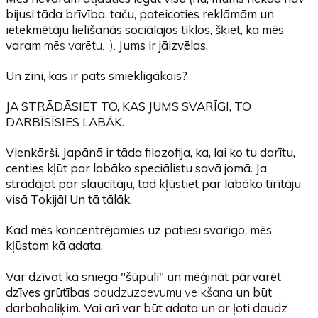
bijusi tāda brīvība, taču, pateicoties reklāmām un
ietekmētāju lielīšanās sociālajos tīklos, šķiet, ka mēs
varam
mēs varētu…).
Jums ir jāizvēlas.
Un zini, kas ir pats smieklīgākais?
JA STRĀDĀSIET TO, KAS JUMS SVARĪGI, TO
DARBĪSĪSIES LABĀK.
Vienkārši. Japānā ir tāda filozofija, ka, lai ko tu darītu,
centies kļūt par labāko speciālistu savā jomā. Ja
strādājat par slaucītāju, tad kļūstiet par labāko tīrītāju
visā Tokijā! Un tā tālāk.
Kad mēs koncentrējamies uz patiesi svarīgo, mēs
kļūstam kā adata.
Var dzīvot kā sniega "šūpulī" un mēģināt pārvarēt
dzīves grūtības
daudzuzdevumu veikšana
un būt
darbaholiķim. Vai arī var būt adata un ar ļoti daudz