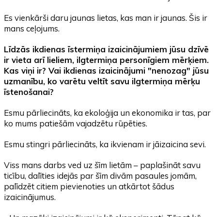
Es vienkārši daru jaunas lietas, kas man ir jaunas. Šis ir
mans ceļojums.
Līdzās ikdienas īstermiņa izaicinājumiem jūsu dzīvē
ir vieta arī lieliem, ilgtermiņa personīgiem mērķiem.
Kas viņi ir? Vai ikdienas izaicinājumi "nenozag" jūsu
uzmanību, ko varētu veltīt savu ilgtermiņa mērķu
īstenošanai?
Esmu pārliecināts, ka ekoloģija un ekonomika ir tas, par
ko mums patiešām vajadzētu rūpēties.
Esmu stingri pārliecināts, ka ikvienam ir jāizaicina sevi.
Viss mans darbs ved uz šīm lietām – paplašināt savu
ticību, dalīties idejās par šīm divām pasaules jomām,
palīdzēt citiem pievienoties un atkārtot šādus
izaicinājumus.