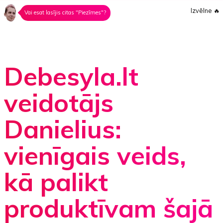
Izvēlne
🔥
Vai esat lasījis citas "Piezīmes"?
Debesyla.lt
veidotājs
Danielius:
vienīgais veids,
kā palikt
produktīvam šajā