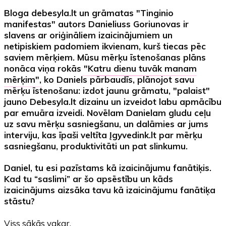
Bloga debesyla.lt un grāmatas "Tinginio
manifestas" autors Danieliuss Goriunovas ir
slavens ar oriģināliem izaicinājumiem un
netipiskiem padomiem ikvienam, kurš tiecas pēc
saviem mērķiem. Mūsu mērķu īstenošanas plāns
nonāca viņa rokās
"Katru dienu tuvāk manam
mērķim"
, ko Daniels pārbaudīs, plānojot savu
mērķu īstenošanu: izdot jaunu grāmatu, "palaist"
jauno Debesyla.lt dizainu un izveidot labu apmācību
par emuāra izveidi. Novēlam Danielam gludu ceļu
uz savu mērķu sasniegšanu, un dalāmies ar jums
interviju, kas īpaši veltīta Įgyvedink.lt par mērķu
sasniegšanu, produktivitāti un pat slinkumu.
Daniel, tu esi pazīstams kā izaicinājumu fanātiķis.
Kad tu “saslimi” ar šo apsēstību un kāds
izaicinājums aizsāka tavu kā izaicinājumu fanātiķa
stāstu?
Viss sākās vakar.