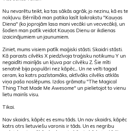
Nu nevarētu teikt, ka tas sākās agrāk, jo nezinu, kā es te
nokļuvu. Bērnībā man patika lasīt laikrakstu "Kauņas
Diena" (ko joprojām lasa mani vecāki un vecvecāki), un
šodien man patīk veidot Kauņas Dienu ar ikdienas
izaicinājumiem un jaunumiem.
Ziniet, mums visiem patīk maģiski stāsti. Skaidri stāsti.
Kā parasts cilvēks X piedzīvoja traģisku notikumu Y un
negaidīti mainījās un kļuva par cilvēku Z. Šie mīti
senatnē bija populāri nez kāpēc... Un ne velti tagad
ceram, ka katrs pazīstamāks, aktīvāks cilvēks atklās
viņa paša noslēpums. Izdos grāmatu "The Magical
Thing That Made Me Awesome" un pielietojot to vienu
lietu mainīs visu.
Tikai.
Nav skaidrs, kāpēc es esmu tāds. Un nav skaidrs, kāpēc
katrs otrs lietuviešu varonis ir tāds. Un es negribu