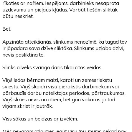
rīkoties ar nažiem. Iespējams, darbinieks nesaprata
uzdevumu un pieļaus kļūdas. Varbūt tiešām sliktāk
būtu neskriet.
Bet.
Apzināta atteikšanās, slinkums nenozīmē, ka tagad tev
ir jāpadara sava dzīve sliktāka. Slinkums uzlabo dzīvi,
nevis pasliktina to.
Slinks cilvēks svarīgo darīs tikai citos veidos.
Viņš iedos bērnam maizi, karoti un zemesriekstu
sviestu. Viņš skaidri visu pierakstīs darbiniekam vai
pārbaudīs darbu noteiktajos periodos, pārtraukumos.
Viņš skries nevis no rītiem, bet gan vakaros, jo tad
viņam skriet ir jautrāk.
Viss sākas un beidzas ar izvēlēm.
Mēs nevaram atļauties iegūt visu (nu, mums nekad nav