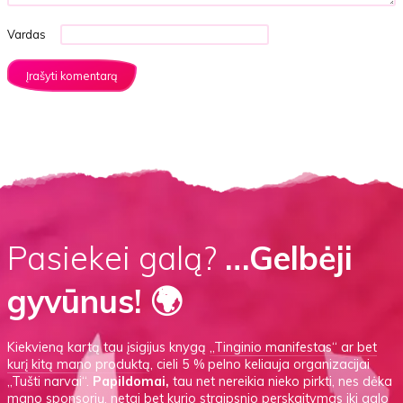
Vardas
Pasiekei galą?
…Gelbėji
gyvūnus! 🌍
Kiekvieną kartą tau įsigijus knygą
„Tinginio manifestas“
ar
bet
kurį kitą mano produktą
, cieli 5 % pelno keliauja organizacijai
„Tušti narvai“.
Papildomai,
tau net nereikia nieko pirkti, nes dėka
mano sponsorių, netgi bet kurio straipsnio perskaitymas iki galo