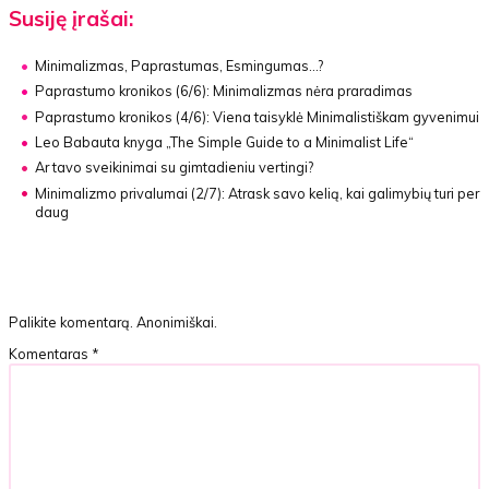
Susiję įrašai:
Minimalizmas, Paprastumas, Esmingumas…?
Paprastumo kronikos (6/6):
Minimalizmas nėra praradimas
Paprastumo kronikos (4/6):
Viena taisyklė Minimalistiškam gyvenimui
Leo Babauta knyga
„The Simple Guide to a Minimalist Life“
Ar tavo sveikinimai su gimtadieniu vertingi?
Minimalizmo privalumai (2/7):
Atrask savo kelią, kai galimybių turi per
daug
Palikite komentarą. Anonimiškai.
Komentaras
*