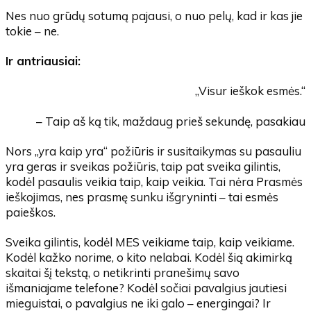
Nes nuo grūdų sotumą pajausi, o nuo pelų, kad ir kas jie
tokie – ne.
Ir antriausiai:
„Visur ieškok esmės.“
– Taip aš ką tik, maždaug prieš sekundę, pasakiau
Nors „yra kaip yra“ požiūris ir susitaikymas su pasauliu
yra geras ir sveikas požiūris, taip pat sveika gilintis,
kodėl pasaulis veikia taip, kaip veikia. Tai nėra Prasmės
ieškojimas, nes prasmę sunku išgryninti – tai esmės
paieškos.
Sveika gilintis, kodėl MES veikiame taip, kaip veikiame.
Kodėl kažko norime, o kito nelabai. Kodėl šią akimirką
skaitai šį tekstą, o netikrinti pranešimų savo
išmaniajame telefone? Kodėl sočiai pavalgius jautiesi
mieguistai, o pavalgius ne iki galo – energingai? Ir