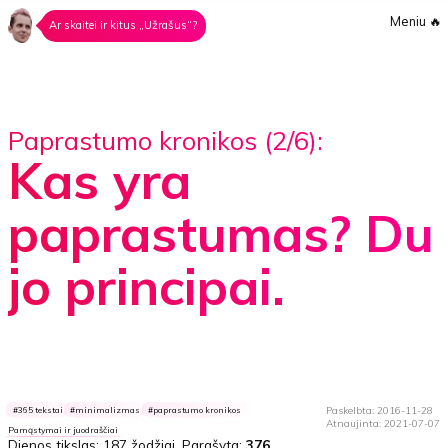
Meniu
🔥
Ar skaitei ir kitus „Užrašus“?
Paprastumo kronikos (2/6):
Kas yra
paprastumas? Du
jo principai.
Paskelbta: 2016-11-28
365 tekstai
minimalizmas
paprastumo kronikos
Atnaujinta: 2021-07-07
Pamąstymai ir juodraščiai
Dienos tikslas:
187 žodžiai
. Parašyta:
376
.