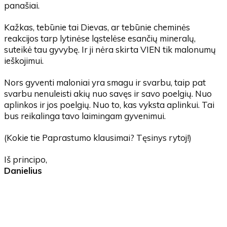
panašiai.
Kažkas, tebūnie tai Dievas, ar tebūnie cheminės
reakcijos tarp lytinėse ląstelėse esančių mineralų,
suteikė tau gyvybę. Ir ji nėra skirta VIEN tik malonumų
ieškojimui.
Nors gyventi maloniai yra smagu ir svarbu, taip pat
svarbu nenuleisti akių nuo savęs ir savo poelgių. Nuo
aplinkos ir jos poelgių. Nuo to, kas vyksta aplinkui. Tai
bus reikalinga tavo laimingam gyvenimui.
(Kokie tie Paprastumo klausimai? Tęsinys rytoj!)
Iš principo,
Danielius