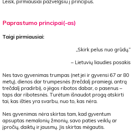
Leisk, pirmiausiai pažvelgsiu į principus.
Paprastumo principai(-as)
Taigi pirmiausiai:
„Skirk pelus nuo grūdų.“
– Lietuvių liaudies posakis
Nes tavo gyvenimas trumpas (net jei ir gyvensi 67 ar 80
metų), dienos dar trumpesnės (trečdalį pramiegi, antrą
trečdalį pradirbi), o jėgos ribotos dabar, o pasenus –
taps dar ribotesnės. Turėtum išnaudot progą atskirti
tai, kas išties yra svarbu, nuo to, kas nėra.
Nes gyvenimas nėra skirtas tam, kad gyventum
apsuptas nemalonių žmonių, savo paties veiklų ar
įpročių, daiktų ir jausmų. Jis skirtas mėgautis.