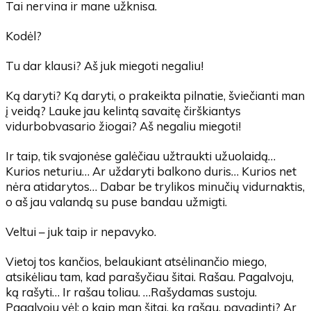
Tai nervina ir mane užknisa.
Kodėl?
Tu dar klausi? Aš juk miegoti negaliu!
Ką daryti? Ką daryti, o prakeikta pilnatie, šviečianti man
į veidą? Lauke jau kelintą savaitę čirškiantys
vidurbobvasario žiogai? Aš negaliu miegoti!
Ir taip, tik svajonėse galėčiau užtraukti užuolaidą…
Kurios neturiu… Ar uždaryti balkono duris… Kurios net
nėra atidarytos… Dabar be trylikos minučių vidurnaktis,
o aš jau valandą su puse bandau užmigti.
Veltui – juk taip ir nepavyko.
Vietoj tos kančios, belaukiant atsėlinančio miego,
atsikėliau tam, kad parašyčiau šitai. Rašau. Pagalvoju,
ką rašyti… Ir rašau toliau. …Rašydamas sustoju.
Pagalvoju vėl: o kaip man šitai, ką rašau, pavadinti? Ar