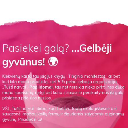
Pasiekei galą?
…Gelbėji
gyvūnus! 🌍
Kiekvieną kartą tau įsigijus knygą
„Tinginio manifestas“
ar
bet
kurį kitą mano produktą
, cieli 5 % pelno keliauja organizacijai
„Tušti narvai“.
Papildomai,
tau net nereikia nieko pirkti, nes dėka
mano sponsorių, netgi bet kurio straipsnio perskaitymas iki galo
prisideda prie šios misijos.
VŠĮ
„Tušti narvai“
dirba, kad Lietuva taptų ekologiškesnė bei
saugesnė: mažiau kailių fermų ir žiauriomis salygomis auginamų
gyvūnų.
Prisidėk ir tu!