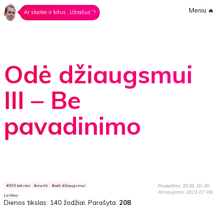
Meniu
🔥
Ar skaitei ir kitus „Užrašus“?
Odė džiaugsmui
III – Be
pavadinimo
Paskelbta: 2016-10-30
365 tekstai
meilė
odė džiaugsmui
Atnaujinta: 2021-07-06
Laiškai
Dienos tikslas:
140 žodžiai
. Parašyta:
208
.