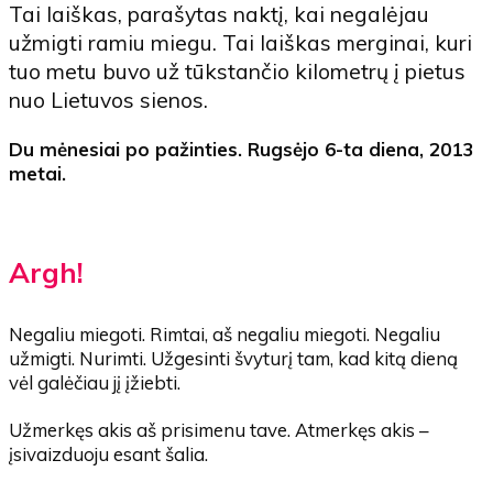
Tai laiškas, parašytas naktį, kai negalėjau
užmigti ramiu miegu. Tai laiškas merginai, kuri
tuo metu buvo už tūkstančio kilometrų į pietus
nuo Lietuvos sienos.
Du mėnesiai po pažinties. Rugsėjo 6-ta diena, 2013
metai.
Argh!
Negaliu miegoti. Rimtai, aš negaliu miegoti. Negaliu
užmigti. Nurimti. Užgesinti švyturį tam, kad kitą dieną
vėl galėčiau jį įžiebti.
Užmerkęs akis aš prisimenu tave. Atmerkęs akis –
įsivaizduoju esant šalia.