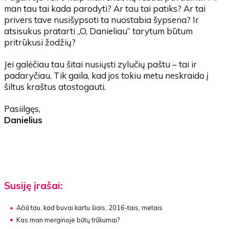
man tau tai kada parodyti? Ar tau tai patiks? Ar tai
privers tave nusišypsoti ta nuostabia šypsena? Ir
atsisukus pratarti „O, Danieliau“ tarytum būtum
pritrūkusi žodžių?
Jei galėčiau tau šitai nusiųsti zylučių paštu – tai ir
padaryčiau. Tik gaila, kad jos tokiu metu neskraido į
šiltus kraštus atostogauti.
Pasiilgęs,
Danielius
Susiję įrašai:
Ačiū tau, kad buvai kartu šiais, 2016-tais, metais
Kas man merginoje būtų trūkumai?