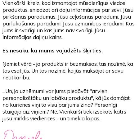
Vienkārši ikreiz, kad izmantojat mūsdienīgus viedos
produktus, sniedzat arī daļu informācijas par sevi. Jūsu
pirkšanas paradumus. Jūsu ceļošanas paradumi. Jūsu
pārlūkošanas paradumi. Jūsu uzmanības ieradumi. Kas
jums ir svarīgi un kas jums nav svarīgi. Jūsu...
informācijas daļiņu kalns.
Es nesaku, ka mums vajadzētu šķirties.
Ņemiet vērā - ja produkts ir bezmaksas, tas nozīmē, ka
tas esat jūs. Un tas nozīmē, ka jūs maksājat ar savu
neatkarību.
...Un, ja uzņēmumi var jums piedāvāt "arvien
personalizētāku un labāku produktu", kā jūs domājat,
no kurienes viņi to visu par jums zina? Personīgi
staigāja aiz viņiem? Nē. Vienkārši tiek izsekots katrs
jūsu mirklis viedierīcēs - un tīmekļa lapās.