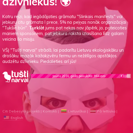
dzīvniekus! 🌍
Katru reizi, kad iegādājaties grāmatu
"Slinkais manifests"
vai
jebkuru citu grāmata I prece
, 5% no peļņas nonāk organizācijai
"Tukšie būri".
Turklāt
jums pat nekas nav jāpērk, jo, pateicoties
maniem sponsoriem, pat jebkura raksta izlasīšana līdz galam
veicina šo misiju.
VŠĮ
"Tušti narvai"
strādā, lai padarītu Lietuvu ekoloģiskāku un
drošāku: mazāk kažokzvēru fermu un nežēlīgos apstākļos
audzētu dzīvnieku.
Piedalieties arī jūs!
Jauns 2016. gada paaukota: 964 eiro
€1000
Citi Debesyla projekti
Kontakti
Lietuviškai
På lettiska
English
Nosaukums
▸
Atspulgi un melnraksti