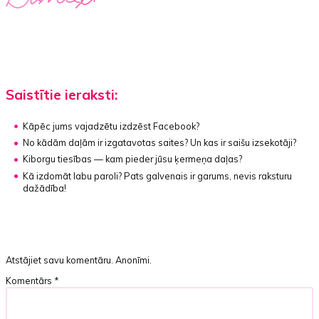
Saistītie ieraksti:
Kāpēc jums vajadzētu izdzēst Facebook?
No kādām daļām ir izgatavotas saites?
Un kas ir saišu izsekotāji?
Kiborgu tiesības — kam pieder jūsu ķermeņa daļas?
Kā izdomāt labu paroli?
Pats galvenais ir garums, nevis raksturu
dažādība!
Atstājiet savu komentāru. Anonīmi.
Komentārs
*