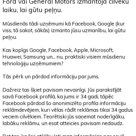
Ford vai General Motors izmantoja cilvēku
laiku, lai gūtu peļņu.
Mūsdienās tādi uzņēmumi kā Facebook, Google (kur
viss, tā sakot, sākās) izmanto jūsu uzmanību, lai gūtu
peļņu.
Kas kopīgs Google, Facebook, Apple, Microsoft,
Huawei, Samsung un... nu, praktiski visiem mūsdienu
tehnoloģiju uzņēmumiem?
Tās pērk un pārdod informāciju par jums.
Dažreiz tas šķiet pavisam nevainīgi. Jūs parakstījāt
savā Facebook profilā, ka jums ir 34 gadi, tāpēc
Facebook pārdod šo anonimizēto profila informāciju
reklāmdevējiem, kuri vēlas rādīt reklāmas tikai 34 gadus
veciem cilvēkiem. Teorētiski jūs saņemat noderīgāku,
labāku reklāmu, un esat atteicies pavisam nedaudz.