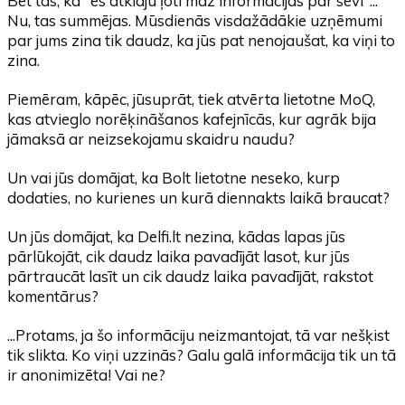
Bet tas, ka "es atklāju ļoti maz informācijas par sevi"...
Nu, tas summējas. Mūsdienās visdažādākie uzņēmumi
par jums zina tik daudz, ka jūs pat nenojaušat, ka viņi to
zina.
Piemēram, kāpēc, jūsuprāt, tiek atvērta lietotne MoQ,
kas atvieglo norēķināšanos kafejnīcās, kur agrāk bija
jāmaksā ar neizsekojamu skaidru naudu?
Un vai jūs domājat, ka Bolt lietotne neseko, kurp
dodaties, no kurienes un kurā diennakts laikā braucat?
Un jūs domājat, ka Delfi.lt nezina, kādas lapas jūs
pārlūkojāt, cik daudz laika pavadījāt lasot, kur jūs
pārtraucāt lasīt un cik daudz laika pavadījāt, rakstot
komentārus?
...Protams, ja šo informāciju neizmantojat, tā var nešķist
tik slikta. Ko viņi uzzinās? Galu galā informācija tik un tā
ir anonimizēta! Vai ne?