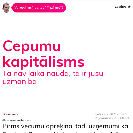
Izvēlne
🔥
Vai esat lasījis citas "Piezīmes"?
Cepumu
kapitālisms
tā nav laika nauda, tā ir jūsu
uzmanība
Publicēts: 2021-03-27
privātumu
Atjaunināts: 2021-07-03
Atspulgi un melnraksti
Pirms vecumu aprēķina, tādi uzņēmumi kā