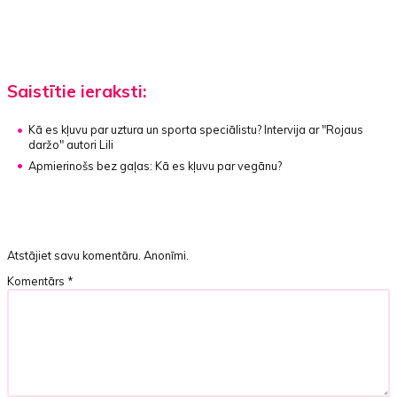
Saistītie ieraksti:
Kā es kļuvu par uztura un sporta speciālistu?
Intervija ar "Rojaus
daržo" autori Lili
Apmierinošs bez gaļas:
Kā es kļuvu par vegānu?
Atstājiet savu komentāru. Anonīmi.
Komentārs
*