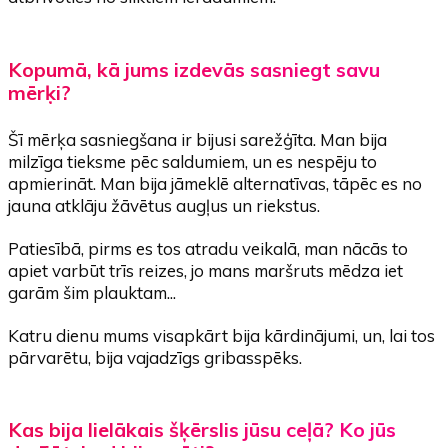
Kopumā, kā jums izdevās sasniegt savu
mērķi?
Šī mērķa sasniegšana ir bijusi sarežģīta. Man bija
milzīga tieksme pēc saldumiem, un es nespēju to
apmierināt. Man bija jāmeklē alternatīvas, tāpēc es no
jauna atklāju žāvētus augļus un riekstus.
Patiesībā, pirms es tos atradu veikalā, man nācās to
apiet varbūt trīs reizes, jo mans maršruts mēdza iet
garām šim plauktam...
Katru dienu mums visapkārt bija kārdinājumi, un, lai tos
pārvarētu, bija vajadzīgs gribasspēks.
Kas bija lielākais šķērslis jūsu ceļā? Ko jūs