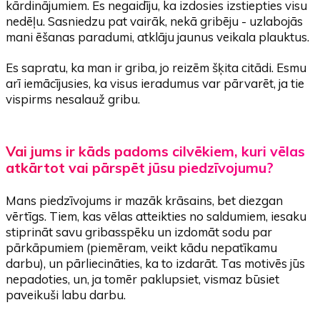
kārdinājumiem. Es negaidīju, ka izdosies izstiepties visu
nedēļu. Sasniedzu pat vairāk, nekā gribēju - uzlabojās
mani ēšanas paradumi, atklāju jaunus veikala plauktus.
Es sapratu, ka man ir griba, jo reizēm šķita citādi. Esmu
arī iemācījusies, ka visus ieradumus var pārvarēt, ja tie
vispirms nesalauž gribu.
Vai jums ir kāds padoms cilvēkiem, kuri vēlas
atkārtot vai pārspēt jūsu piedzīvojumu?
Mans piedzīvojums ir mazāk krāsains, bet diezgan
vērtīgs. Tiem, kas vēlas atteikties no saldumiem, iesaku
stiprināt savu gribasspēku un izdomāt sodu par
pārkāpumiem (piemēram, veikt kādu nepatīkamu
darbu), un pārliecināties, ka to izdarāt. Tas motivēs jūs
nepadoties, un, ja tomēr paklupsiet, vismaz būsiet
paveikuši labu darbu.