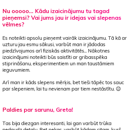
Nu ooooo... Kādu izaicinājumu tu tagad
pieņemsi? Vai jums jau ir idejas vai slepenas
vēlmes?
Es noteikti apsolu pieņemt vairāk izaicinājumu. Tā kā ar
uzturu jau esmu sākusi, varbūt man ir jādodas
piedzīvojumos arī fiziskās aktivitātēs... Nākotnes
izaicinājumi noteikti būs saistīti ar gribasspēka
stiprināšanu, eksperimentiem un man taustāmiem
ieguvumiem.
Arī man ir kāds slepens mērķis, bet tieši tāpēc tos sauc
par slepeniem, lai tu nevienam par tiem nestāstītu. 😉
Paldies par sarunu,
Greta!
Tas bija diezgan interesanti, lai gan varbūt trūka
nedaudz detaļu. Bet nekas, varbūt kādam citam, kurš