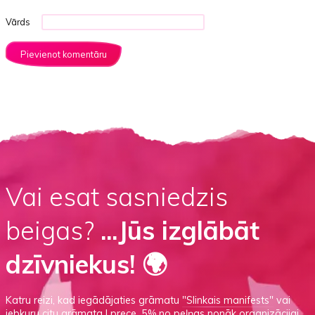
Vārds
Vai esat sasniedzis
beigas?
...Jūs izglābāt
dzīvniekus! 🌍
Katru reizi, kad iegādājaties grāmatu
"Slinkais manifests"
vai
jebkuru citu grāmata I prece
, 5% no peļņas nonāk organizācijai