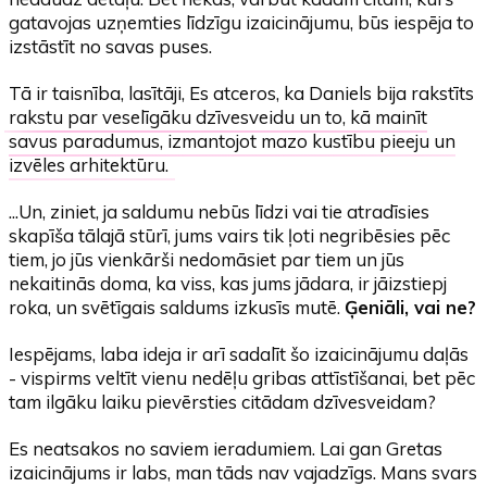
gatavojas uzņemties līdzīgu izaicinājumu, būs iespēja to
izstāstīt no savas puses.
Tā ir taisnība, lasītāji, Es atceros, ka Daniels bija rakstīts
rakstu par veselīgāku dzīvesveidu un to, kā mainīt
savus paradumus, izmantojot mazo kustību pieeju un
izvēles arhitektūru.
...Un, ziniet, ja saldumu nebūs līdzi vai tie atradīsies
skapīša tālajā stūrī, jums vairs tik ļoti negribēsies pēc
tiem, jo jūs vienkārši nedomāsiet par tiem un jūs
nekaitinās doma, ka viss, kas jums jādara, ir jāizstiepj
roka, un svētīgais saldums izkusīs mutē.
Ģeniāli, vai ne?
Iespējams, laba ideja ir arī sadalīt šo izaicinājumu daļās
- vispirms veltīt vienu nedēļu gribas attīstīšanai, bet pēc
tam ilgāku laiku pievērsties citādam dzīvesveidam?
Es neatsakos no saviem ieradumiem. Lai gan Gretas
izaicinājums ir labs, man tāds nav vajadzīgs. Mans svars