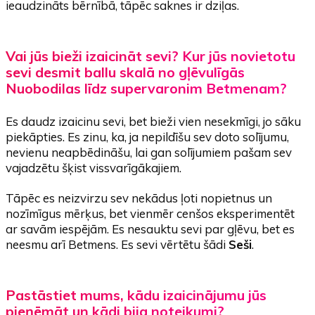
ieaudzināts bērnībā, tāpēc saknes ir dziļas.
Vai jūs bieži izaicināt sevi? Kur jūs novietotu
sevi desmit ballu skalā no gļēvulīgās
Nuobodilas līdz supervaronim Betmenam?
Es daudz izaicinu sevi, bet bieži vien nesekmīgi, jo sāku
piekāpties. Es zinu, ka, ja nepildīšu sev doto solījumu,
nevienu neapbēdināšu, lai gan solījumiem pašam sev
vajadzētu šķist vissvarīgākajiem.
Tāpēc es neizvirzu sev nekādus ļoti nopietnus un
nozīmīgus mērķus, bet vienmēr cenšos eksperimentēt
ar savām iespējām. Es nesauktu sevi par gļēvu, bet es
neesmu arī Betmens. Es sevi vērtētu šādi
Seši
.
Pastāstiet mums, kādu izaicinājumu jūs
pieņēmāt un kādi bija noteikumi?