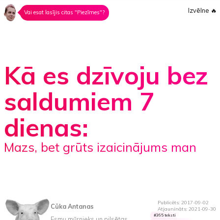
Izvēlne
🔥
Vai esat lasījis citas "Piezīmes"?
Kā es dzīvoju bez
saldumiem 7
dienas:
mazs, bet grūts izaicinājums man
Publicēts: 2017-09-02
Cūka Antanas
Atjaunināts: 2021-09-30
365 teksti
Esmu mūrnieks un pilsētas