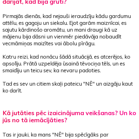
darījāt, kad bija grūti?
Pirmajās dienās, kad nejauši ieraudzīju kādu gardumu
attēlu, es gagoju un siekalu. Ejot garām maiznīcai, es
sajutu kārdinošo aromātu, un mani draugi kā uz
mājienu bija dāsni un vienmēr piedāvāja nobaudīt
vecmāmiņas maizītes vai ābolu pīrāgu.
Katru reizi, kad nonācu šādā situācijā, es atcerējos, ko
apsolīju. Prātā uzpeldēja ūsainā tēvociņa tēls, un es
smaidīju un teicu sev, ka nevaru padoties.
Tad es sev un citiem skaļi pateicu "NĒ" un aizgāju kaut
ko darīt.
Kā jutāties pēc izaicinājuma veikšanas? Un ko
jūs no tā iemācījāties?
Tas ir jauki, ka mans "NĒ" bija spēcīgāks par