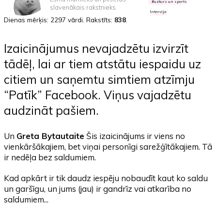
uzturs un sports
slavenākais rakstnieks.
Intervija
Dienas mērķis:
2297 vārdi
. Rakstīts:
838
.
Izaicinājumus nevajadzētu izvirzīt
tādēļ, lai ar tiem atstātu iespaidu uz
citiem un saņemtu simtiem atzīmju
“Patīk” Facebook. Viņus vajadzētu
audzināt pašiem.
Un
Greta Bytautaite
Šis izaicinājums ir viens no
vienkāršākajiem, bet viņai personīgi sarežģītākajiem. Tā
ir nedēļa bez saldumiem.
Kad apkārt ir tik daudz iespēju nobaudīt kaut ko saldu
un garšīgu, un jums (jau) ir gandrīz vai atkarība no
saldumiem...