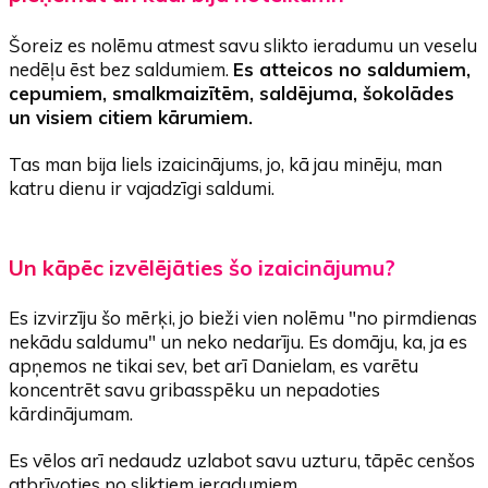
Šoreiz es nolēmu atmest savu slikto ieradumu un veselu
nedēļu ēst bez saldumiem.
Es atteicos no saldumiem,
cepumiem, smalkmaizītēm, saldējuma, šokolādes
un visiem citiem kārumiem.
Tas man bija liels izaicinājums, jo, kā jau minēju, man
katru dienu ir vajadzīgi saldumi.
Un kāpēc izvēlējāties šo izaicinājumu?
Es izvirzīju šo mērķi, jo bieži vien nolēmu "no pirmdienas
nekādu saldumu" un neko nedarīju. Es domāju, ka, ja es
apņemos ne tikai sev, bet arī Danielam, es varētu
koncentrēt savu gribasspēku un nepadoties
kārdinājumam.
Es vēlos arī nedaudz uzlabot savu uzturu, tāpēc cenšos
atbrīvoties no sliktiem ieradumiem.