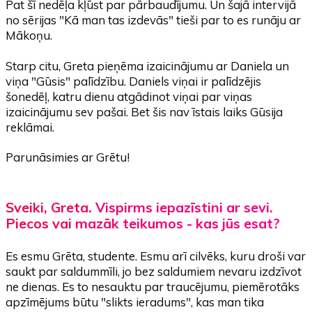
Pat šī nedēļa kļūst par pārbaudījumu. Un šajā intervijā
no sērijas "Kā man tas izdevās" tieši par to es runāju ar
Mākoņu.
Starp citu, Greta pieņēma izaicinājumu ar Daniela un
viņa "Gūsis" palīdzību. Daniels viņai ir palīdzējis
šonedēļ, katru dienu atgādinot viņai par viņas
izaicinājumu sev pašai. Bet šis nav īstais laiks Gūsija
reklāmai.
Parunāsimies ar Grētu!
Sveiki, Greta. Vispirms iepazīstini ar sevi.
Piecos vai mazāk teikumos - kas jūs esat?
Es esmu Grēta, studente. Esmu arī cilvēks, kuru droši var
saukt par saldummīli, jo bez saldumiem nevaru izdzīvot
ne dienas. Es to nesauktu par traucējumu, piemērotāks
apzīmējums būtu "slikts ieradums", kas man tika