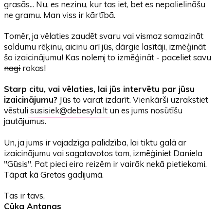
grasās... Nu, es nezinu, kur tas iet, bet es nepalielināšu
ne gramu. Man viss ir kārtībā.
Tomēr, ja vēlaties zaudēt svaru vai vismaz samazināt
saldumu rēķinu, aicinu arī jūs, dārgie lasītāji, izmēģināt
šo izaicinājumu! Kas nolemj to izmēģināt - paceliet savu
nagi
rokas!
Starp citu, vai vēlaties, lai jūs intervētu par jūsu
izaicinājumu?
Jūs to varat izdarīt. Vienkārši uzrakstiet
vēstuli
susisiek@debesyla.lt
un es jums nosūtīšu
jautājumus.
Un, ja jums ir vajadzīga palīdzība, lai tiktu galā ar
izaicinājumu vai sagatavotos tam, izmēģiniet Daniela
"Gūsis". Pat pieci eiro reizēm ir vairāk nekā pietiekami.
Tāpat kā Gretas gadījumā.
Tas ir tavs,
Cūka Antanas