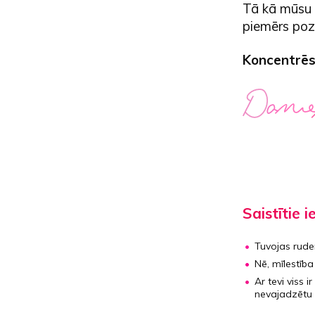
Tā kā mūsu p
piemērs pozi
Koncentrēsi
Saistītie i
Tuvojas rud
Nē, mīlestība
Ar tevi viss i
nevajadzētu 