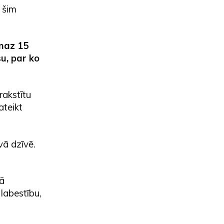
n šim
smaz 15
u, par ko
rakstītu
ateikt
avā dzīvē.
bā
 labestību,