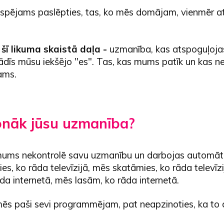
espējams paslēpties, tas, ko mēs domājam, vienmēr a
ir šī likuma skaistā daļa -
uzmanība, kas atspoguļoja
dīs mūsu iekšējo "es". Tas, kas mums patīk un kas ne
ams.
onāk jūsu uzmanība?
ums nekontrolē savu uzmanību un darbojas automāti
s, ko rāda televīzijā, mēs skatāmies, ko rāda televīz
da internetā, mēs lasām, ko rāda internetā.
 paši sevi programmējam, pat neapzinoties, ka to 