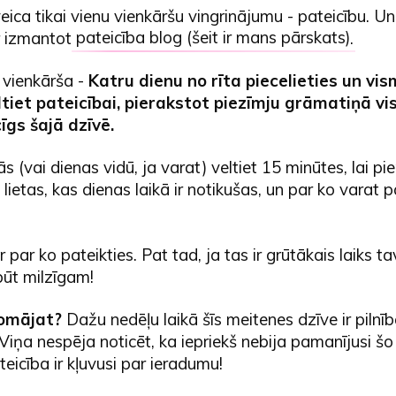
eica tikai vienu vienkāršu vingrinājumu - pateicību. U
r izmantot
pateicība blog (šeit ir mans pārskats)
.
 vienkārša -
Katru dienu no rīta piecelieties un vi
tiet pateicībai, pierakstot piezīmju grāmatiņā vis
īgs šajā dzīvē.
s (vai dienas vidū, ja varat) veltiet 15 minūtes, lai pie
 lietas, kas dienas laikā ir notikušas, un par ko varat p
r par ko pateikties. Pat tad, ja tas ir grūtākais laiks t
ūt milzīgam!
domājat?
Dažu nedēļu laikā šīs meitenes dzīve ir pilnī
 Viņa nespēja noticēt, ka iepriekš nebija pamanījusi šo
eicība ir kļuvusi par ieradumu!