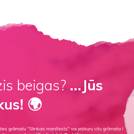
zis beigas?
...Jūs
kus! 🌍
aties grāmatu
"Slinkais manifests"
vai
jebkuru citu grāmata I