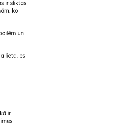
 ir sliktas
iņām, ko
 bailēm un
a lieta, es
kā ir
laimes