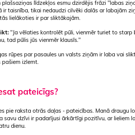
n plašsaziņas līdzekļos esmu dzirdējis frāzi "labas ziņas
ā ir taisnība, tikai nedaudzi cilvēki dalās ar labajām z
tās lielākoties ir par sliktākajām.
ikt:
"Ja vēlaties kontrolēt pūli, vienmēr turiet to starp
u, tad pūlis jūs vienmēr klausīs."
as rūpes par pasaules un valsts ziņām ir laba vai slikt
 pašiem izlemt.
esat pateicīgs?
es pie raksta otrās daļas - pateicības. Manā draugu lo
 savu dzīvi ir padarījusi ārkārtīgi pozitīvu, ar lieliem 
tru dienu.