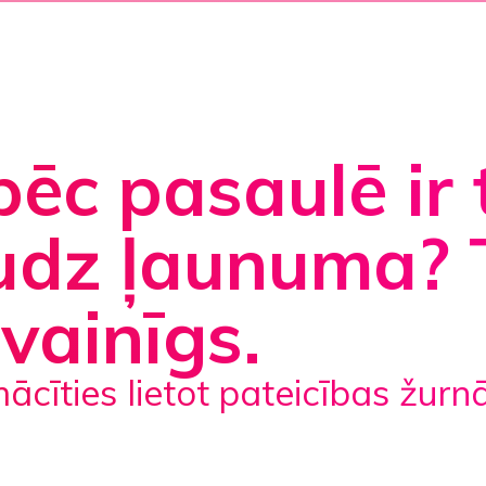
ēc pasaulē ir 
udz ļaunuma? 
 vainīgs.
emācīties lietot pateicības žurn