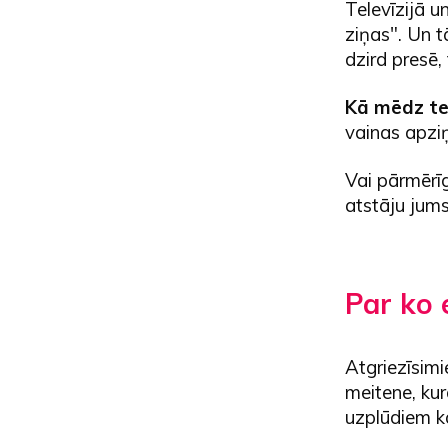
Televīzijā u
ziņas". Un t
dzird presē, 
Kā mēdz te
vainas apziņ
Vai pārmērīg
atstāju jums
Par ko 
Atgriezīsimi
meitene, kura
uzplūdiem ka