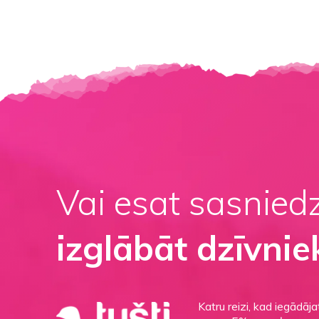
Vai esat sasnied
izglābāt dzīvnie
Katru reizi, kad iegādāj