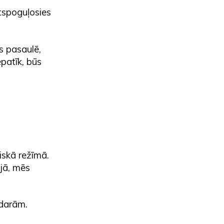
tspoguļosies
s pasaulē,
patīk, būs
skā režīmā.
ijā, mēs
darām.