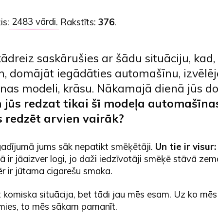
is:
2483 vārdi
. Rakstīts:
376
.
kādreiz saskārušies ar šādu situāciju, kad,
 domājāt iegādāties automašīnu, izvēlēj
as modeli, krāsu. Nākamajā dienā jūs do
 jūs redzat tikai šī modeļa automašīna
s redzēt arvien vairāk?
 gadījumā jums sāk nepatikt smēķētāji.
Un tie ir visur:
 ir jāaizver logi, jo daži iedzīvotāji smēķē stāvā ze
r ir jūtama cigarešu smaka.
t komiska situācija, bet tādi jau mēs esam. Uz ko mēs
mies, to mēs sākam pamanīt.