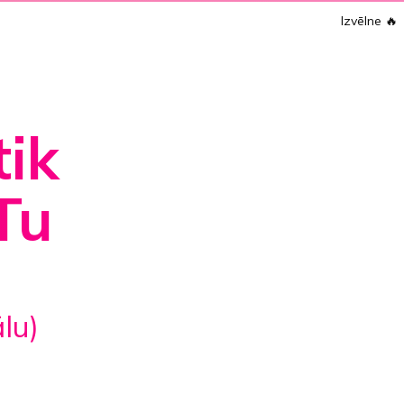
Izvēlne
🔥
tik
Tu
ālu)