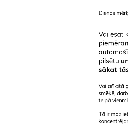
Dienas mērķ
Vai esat 
piemēram,
automašīn
pilsētu
un
sākat tā
Vai arī citā
smēķē, darbā
telpā vienmē
Tā ir mazlie
koncentrēja