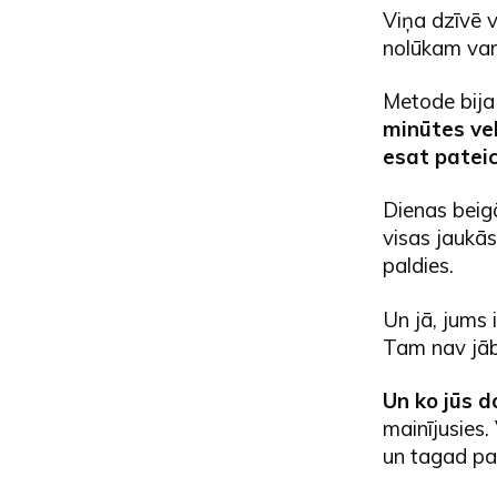
Viņa dzīvē v
nolūkam va
Metode bija
minūtes vel
esat pateic
Dienas beigā
visas jaukās
paldies.
Un jā, jums i
Tam nav jāb
Un ko jūs 
mainījusies.
un tagad pat