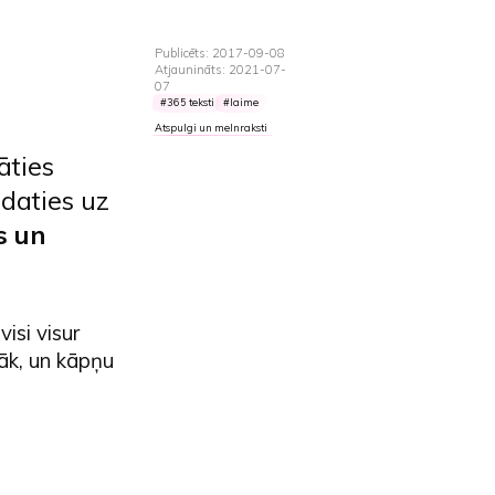
Publicēts: 2017-09-08
Atjaunināts: 2021-07-
07
365 teksti
laime
Atspulgi un melnraksti
āties
daties uz
s un
visi visur
māk, un kāpņu