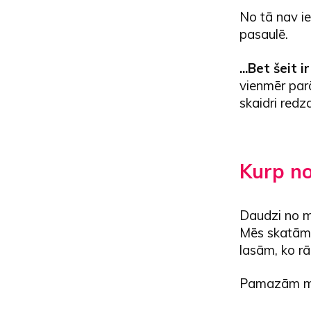
No tā nav i
pasaulē.
...Bet šeit 
vienmēr parā
skaidri redz
Kurp n
Daudzi no m
Mēs skatāmie
lasām, ko rā
Pamazām mēs