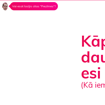
Vai esat lasījis citas "Piezīmes"?
Kāp
da
esi
(Kā i