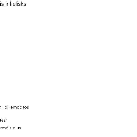
ir lielisks
, lai iemācītos
tes"
irmais alus