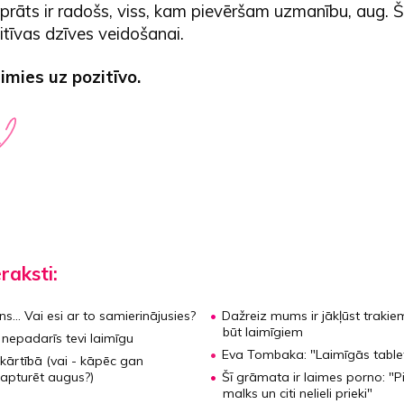
rāts ir radošs, viss, kam pievēršam uzmanību, aug. Šis 
tīvas dzīves veidošanai.
mies uz pozitīvo.
eraksti:
ens…
Vai esi ar to samierinājusies?
Dažreiz mums ir jākļūst trakiem
būt laimīgiem
 nepadarīs tevi laimīgu
Eva Tombaka:
"Laimīgās table
r kārtībā
(vai - kāpēc gan
apturēt augus?)
Šī grāmata ir laimes porno:
"P
malks un citi nelieli prieki"