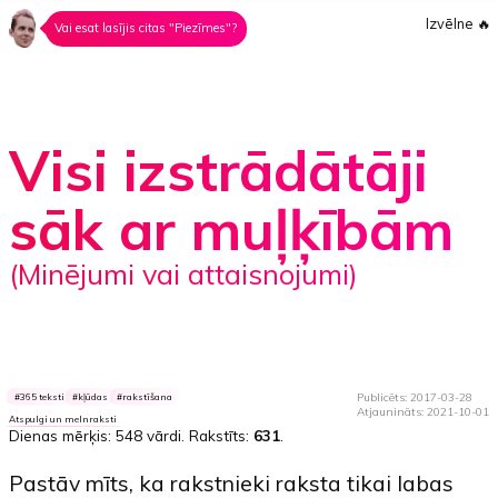
Izvēlne
🔥
Vai esat lasījis citas "Piezīmes"?
Visi izstrādātāji
sāk ar muļķībām
(minējumi vai attaisnojumi)
Publicēts: 2017-03-28
365 teksti
kļūdas
rakstīšana
Atjaunināts: 2021-10-01
Atspulgi un melnraksti
Dienas mērķis:
548 vārdi
. Rakstīts:
631
.
Pastāv mīts, ka rakstnieki raksta tikai labas