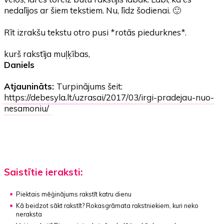
nedalījos ar šiem tekstiem. Nu, līdz šodienai. 🙂
Rīt izrakšu tekstu otro pusi *rotās piedurknes*.
kurš rakstīja muļķības,
Daniels
Atjaunināts:
Turpinājums šeit:
https://debesyla.lt/uzrasai/2017/03/irgi-pradejau-nuo-
nesamoniu/
Saistītie ieraksti:
Piektais mēģinājums rakstīt katru dienu
Kā beidzot sākt rakstīt?
Rokasgrāmata rakstniekiem, kuri neko
neraksta