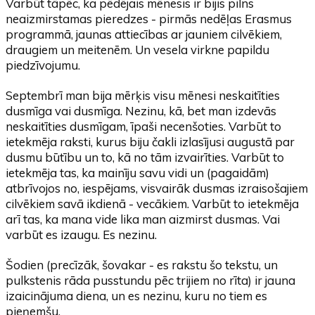
Varbūt tāpēc, ka pēdējais mēnesis ir bijis pilns
neaizmirstamas pieredzes - pirmās nedēļas Erasmus
programmā, jaunas attiecības ar jauniem cilvēkiem,
draugiem un meitenēm. Un vesela virkne papildu
piedzīvojumu.
Septembrī man bija mērķis visu mēnesi neskaitīties
dusmīga vai dusmīga. Nezinu, kā, bet man izdevās
neskaitīties dusmīgam, īpaši necenšoties. Varbūt to
ietekmēja raksti, kurus biju čakli izlasījusi augustā par
dusmu būtību un to, kā no tām izvairīties. Varbūt to
ietekmēja tas, ka mainīju savu vidi un (pagaidām)
atbrīvojos no, iespējams, visvairāk dusmas izraisošajiem
cilvēkiem savā ikdienā - vecākiem. Varbūt to ietekmēja
arī tas, ka mana vide lika man aizmirst dusmas. Vai
varbūt es izaugu. Es nezinu.
Šodien (precīzāk, šovakar - es rakstu šo tekstu, un
pulkstenis rāda pusstundu pēc trijiem no rīta) ir jauna
izaicinājuma diena, un es nezinu, kuru no tiem es
pieņemšu.