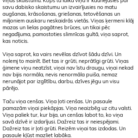
viņas skaistumu. Kopš tā laika viņa ir kaunējusies par
savu dabisko skaistumu un izvairījusies no matu
augšanas, krāsošanas, griešanas, tetovēšanas un
miljoniem auskaru neskaidrās vietās. Viņas ķermeni klāj
mazas un lielas pagātnes brūces, un tikai pēc
negadījuma, pamostoties slimnīcas gultā, viņa saprot,
kas noticis.
Viņa saprot, ka vairs nevēlas dzīvot šādu dzīvi. Un
nolemj to mainīt. Bet tas ir grūti, neprātīgi grūti. Viņas
ģimene viņu neatzīst, viņai nav īstu draugu, viņai nekad
nav bijis normāla, nevis nenormāla puiša, nemaz
nerunājot par izglītību, darbu, dzīves jēgu un visu
pārējo.
Taču viņa cenšas. Viņa ļoti cenšas. Un pasaule
pamazām viņai piekāpjas. Viņa neaizbēg uz citu valsti.
Viņa paliek tur, kur bija, un cenšas labot to, ko viņa
savā dzīvē ir izdarījusi. Dažreiz tas ir neiespējami.
Dažreiz tas ir ļoti grūti. Reizēm viņai tas izdodas. Un
pasaule kļūst mazliet labāka.