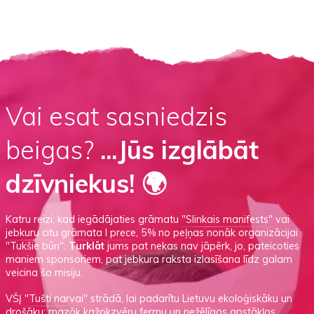
Vai esat sasniedzis
beigas?
...Jūs izglābāt
dzīvniekus! 🌍
Katru reizi, kad iegādājaties grāmatu
"Slinkais manifests"
vai
jebkuru citu grāmata I prece
, 5% no peļņas nonāk organizācijai
"Tukšie būri".
Turklāt
jums pat nekas nav jāpērk, jo, pateicoties
maniem sponsoriem, pat jebkura raksta izlasīšana līdz galam
veicina šo misiju.
VŠĮ
"Tušti narvai"
strādā, lai padarītu Lietuvu ekoloģiskāku un
drošāku: mazāk kažokzvēru fermu un nežēlīgos apstākļos