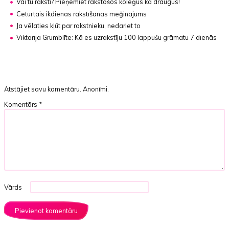
Vai tu raksti? Pieņemiet rakstošos kolēģus kā draugus!
Ceturtais ikdienas rakstīšanas mēģinājums
Ja vēlaties kļūt par rakstnieku, nedariet to
Viktorija Grumblīte:
Kā es uzrakstīju 100 lappušu grāmatu 7 dienās
Atstājiet savu komentāru. Anonīmi.
Komentārs
*
Vārds