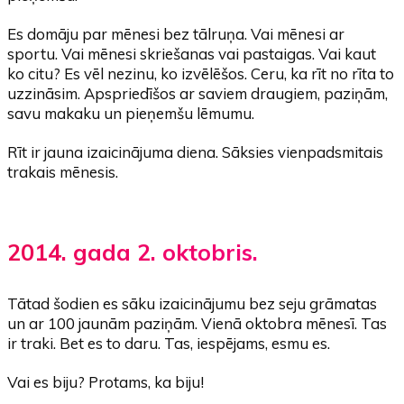
Es domāju par mēnesi bez tālruņa. Vai mēnesi ar
sportu. Vai mēnesi skriešanas vai pastaigas. Vai kaut
ko citu? Es vēl nezinu, ko izvēlēšos. Ceru, ka rīt no rīta to
uzzināsim. Apspriedīšos ar saviem draugiem, paziņām,
savu makaku un pieņemšu lēmumu.
Rīt ir jauna izaicinājuma diena. Sāksies vienpadsmitais
trakais mēnesis.
2014. gada 2. oktobris.
Tātad šodien es sāku izaicinājumu bez seju grāmatas
un ar 100 jaunām paziņām. Vienā oktobra mēnesī. Tas
ir traki. Bet es to daru. Tas, iespējams, esmu es.
Vai es biju? Protams, ka biju!