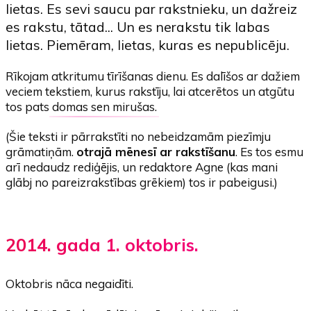
lietas. Es sevi saucu par rakstnieku, un dažreiz
es rakstu, tātad... Un es nerakstu tik labas
lietas. Piemēram, lietas, kuras es nepublicēju.
Rīkojam atkritumu tīrīšanas dienu. Es dalīšos ar dažiem
veciem tekstiem, kurus rakstīju, lai atcerētos un atgūtu
tos pats
domas sen mirušas
.
(Šie teksti ir pārrakstīti no nebeidzamām piezīmju
grāmatiņām.
otrajā mēnesī ar rakstīšanu
. Es tos esmu
arī nedaudz rediģējis, un redaktore Agne (kas mani
glābj no pareizrakstības grēkiem) tos ir pabeigusi.)
2014. gada 1. oktobris.
Oktobris nāca negaidīti.