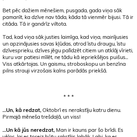
Bet pēc dažiem mēnešiem, pusgada, gada viņa sāk
pamanīt, ka dzīve nav tāda, kāda tā vienmēr bijusi. Tā ir
citāda. Tā ir gandrīz viltota.
Tad, kad viņa sāk justies laimīga, kad viņa, mainījusies
un apzinājusies savas kļūdas, atrod īstu draugu, īstu
dzīvesprieku, dzīves jēgu palīdzēt citiem un atklāj vīrieti,
kuru var patiesi mīlēt, ne tādu kā iepriekšējos puišus...
Viss atkārtojas. Un gaismu, stroboskopu un benzīna
pilns strauji virzošais kalns parādās priekšā.
* * *
...Un, kā redzat,
Oktobrī es nerakstīju katru dienu.
Pirmajā mēneša trešdaļā, un viss!
...Un kā jūs neredzat,
Man ir kauns par šo brīdi. Es
vēlos, lai es toreiz būtu rakstījis labāk. Labi, ka es