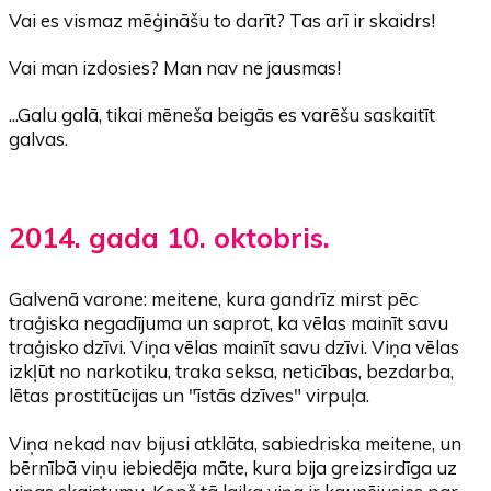
Vai es vismaz mēģināšu to darīt? Tas arī ir skaidrs!
Vai man izdosies? Man nav ne jausmas!
...Galu galā, tikai mēneša beigās es varēšu saskaitīt
galvas.
2014. gada 10. oktobris.
Galvenā varone: meitene, kura gandrīz mirst pēc
traģiska negadījuma un saprot, ka vēlas mainīt savu
traģisko dzīvi. Viņa vēlas mainīt savu dzīvi. Viņa vēlas
izkļūt no narkotiku, traka seksa, neticības, bezdarba,
lētas prostitūcijas un "īstās dzīves" virpuļa.
Viņa nekad nav bijusi atklāta, sabiedriska meitene, un
bērnībā viņu iebiedēja māte, kura bija greizsirdīga uz