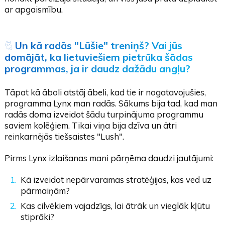
ar apgaismību.
🐈
Un kā radās "Lūšie" treniņš? Vai jūs
domājāt, ka lietuviešiem pietrūka šādas
programmas, ja ir daudz dažādu angļu?
Tāpat kā āboli atstāj ābeli, kad tie ir nogatavojušies,
programma Lynx man radās. Sākums bija tad, kad man
radās doma izveidot šādu turpinājuma programmu
saviem kolēģiem. Tikai viņa bija dzīva un ātri
reinkarnējās tiešsaistes "Lush".
Pirms Lynx izlaišanas mani pārņēma daudzi jautājumi:
Kā izveidot nepārvaramas stratēģijas, kas ved uz
pārmaiņām?
Kas cilvēkiem vajadzīgs, lai ātrāk un vieglāk kļūtu
stiprāki?