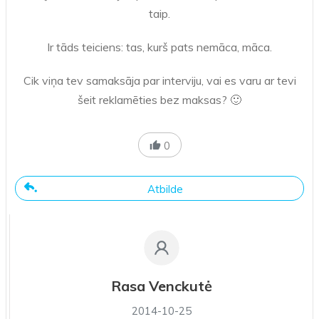
taip.
Ir tāds teiciens: tas, kurš pats nemāca, māca.
Cik viņa tev samaksāja par interviju, vai es varu ar tevi
šeit reklamēties bez maksas? 🙂
0
Atbilde
Rasa Venckutė
2014-10-25