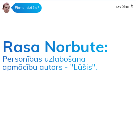
izvēlne
🌀
Pirmą reizi čia?
Rasa Norbute:
Personības uzlabošana
apmācību autors - "Lūšis".