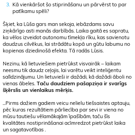
Kā vienkāršot šo stiprināšanu un pārvērst to par
patīkamu spēli?
Šķiet, ka Lūša gars man sekoja, iebāzdams savu
ziņkārīgo asti manās darbībās. Laika gaitā es sapratu,
ka vēlos izveidot autonomu tīmekļa rīku, kas savienotu
daudzus cilvēkus, lai strādātu kopā un gūtu labumu no
kopienas dziedinošā efekta. Tā radās Lūsis.
Nezinu, kā lietuviešiem pietrūkst visvairāk – laikam
neesmu tik daudz ceļojis, lai varētu veikt inteliģentu
salīdzinājumu. Un lietuvieši ir dažādi, kā dažādi āboli no
vienas ābeles.
Taču daudziem pašapziņa ir svarīgs
šķērslis un vienlaikus mērķis.
...Pirms dažiem gadiem veicu nelielu tiešsaistes aptauju,
pēc kuras rezultātiem pārliecība par sevi ir viena no
mūsu tautiešu vēlamākajām īpašībām, taču šīs
kvalitātes nostiprināšanai acīmredzot pietrūkst laika
un sagatavotības .