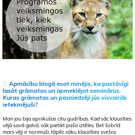
🐈
Apmācību blogā esat minējis, ka pastāvīgi
lasāt grāmatas un apmeklējat seminārus.
Kuras grāmatas un pasniedzēji jūs visvairāk
ietekmējuši?
Man jau bija apnikušas citu gudrības. Kad sāc klausīties
vējā savā galvā, sāk pietikt paša iztēles. Bet šobrīd
mani vēji ir norimuši, tāpēc sāku klausīties svešos