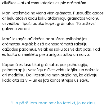
cilvēkos – atkal esmu atgriezies pie grāmatām.
Mani ietekmēja ne viena vien grāmata. Pusaudža gados
ar lielu atdevi kādu laiku atdarināju grāmatas varoņu
uzvedību - īpaši patika kopēt grāmatas "Krusttēvs"
galveno varoni.
Manī iezagās arī dažas populāras psiholoģijas
grāmatas. Agrāk biezā dienasgrāmatā rakstīju
dažādus padomus. Vēlāk es sāku tos veidot pats. Tad
es lasītu un meklētu pretrunīgo, stulbo un naivo.
Kopumā es lasu tikai grāmatas par psiholoģiju,
psihoterapiju, veselīgu dzīvesveidu, loģiku un dažreiz
arī medicīnu. Daiļliteratūra man atgādina, ka dzīvoju
kāda cita dzīvi – un es ļoti koncentrējos uz savu.
"Un pārējiem man nav ko ieteikt, jo nezinu,