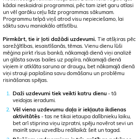
kādai neskaidrai programmai, pēc tam iziet garu atlasi
un vēl garāku ceļu līdz programmas sākumam.
Programmu telpā viņš atrod visu nepieciešamo, lai
sāktu savu maniakālo attīstību.
Pirmkārt, tie ir ļoti dažādi uzdevumi.
Tie atšķiras pēc
sarežģītības, iesaistīšanās, tēmas. Vienu dienu lūši
mēģina pirkt rīsus bankā, nākamajā dienā viņi analizē
un glāsta savas bailes uz papīra, nākamajā dienā
viņiem ir atklāta saruna ar draugu, bet nākamajā dienā
viņi strauji paplašina savu domāšanu un problēmu
risināšanas spējas.
Daži uzdevumi tiek veikti katru dienu
- tā
veidojas ieradumi.
Vēl viena uzdevumu daļa ir iekļauta ikdienas
aktivitātēs
- tas ne tikai ietaupa dalībnieku laiku,
bet arī stiprina viņu izpratni, spēju novērot sevi un
mainīt savu uzvedību reāllaikā: šeit un tagad.