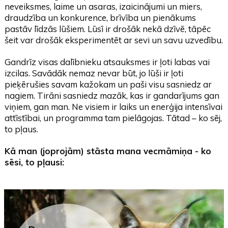
neveiksmes, laime un asaras, izaicinājumi un miers,
draudzība un konkurence, brīvība un pienākums
pastāv līdzās lūšiem. Lūsī ir drošāk nekā dzīvē, tāpēc
šeit var drošāk eksperimentēt ar sevi un savu uzvedību.
Gandrīz visas dalībnieku atsauksmes ir ļoti labas vai
izcilas. Savādāk nemaz nevar būt, jo lūši ir ļoti
pieķērušies savam kažokam un paši visu sasniedz ar
nagiem. Tirāni sasniedz mazāk, kas ir gandarījums gan
viņiem, gan man. Ne visiem ir laiks un enerģija intensīvai
attīstībai, un programma tam pielāgojas. Tātad – ko sēj,
to pļaus.
Kā man (joprojām) stāsta mana vecmāmiņa - ko
sēsi, to pļausi: