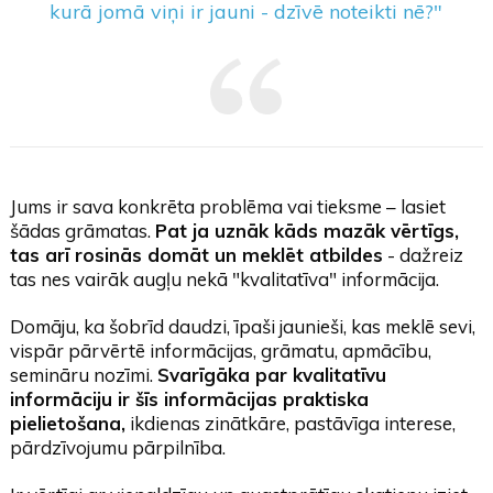
kurā jomā viņi ir jauni - dzīvē noteikti nē?"
Jums ir sava konkrēta problēma vai tieksme – lasiet
šādas grāmatas.
Pat ja uznāk kāds mazāk vērtīgs,
tas arī rosinās domāt un meklēt atbildes
- dažreiz
tas nes vairāk augļu nekā "kvalitatīva" informācija.
Domāju, ka šobrīd daudzi, īpaši jaunieši, kas meklē sevi,
vispār pārvērtē informācijas, grāmatu, apmācību,
semināru nozīmi.
Svarīgāka par kvalitatīvu
informāciju ir šīs informācijas praktiska
pielietošana,
ikdienas zinātkāre, pastāvīga interese,
pārdzīvojumu pārpilnība.