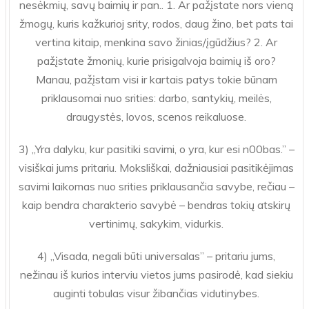
nesėkmių, savų baimių ir pan.. 1. Ar pažįstate nors vieną
žmogų, kuris kažkurioj srity, rodos, daug žino, bet pats tai
vertina kitaip, menkina savo žinias/įgūdžius? 2. Ar
pažįstate žmonių, kurie prisigalvoja baimių iš oro?
Manau, pažįstam visi ir kartais patys tokie būnam
priklausomai nuo srities: darbo, santykių, meilės,
draugystės, lovos, scenos reikaluose.
3) „Yra dalyku, kur pasitiki savimi, o yra, kur esi n00bas.” –
visiškai jums pritariu. Moksliškai, dažniausiai pasitikėjimas
savimi laikomas nuo srities priklausančia savybe, rečiau –
kaip bendra charakterio savybė – bendras tokių atskirų
vertinimų, sakykim, vidurkis.
4) „Visada, negali būti universalas” – pritariu jums,
nežinau iš kurios interviu vietos jums pasirodė, kad siekiu
auginti tobulas visur žibančias vidutinybes.