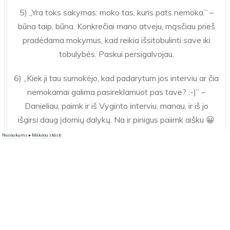
5) „Yra toks sakymas: moko tas, kuris pats nemoka.” –
būna taip, būna. Konkrečiai mano atveju, mąsčiau prieš
pradėdama mokymus, kad reikia išsitobulinti save iki
tobulybės. Paskui persigalvojau.
6) „Kiek ji tau sumokėjo, kad padarytum jos interviu ar čia
nemokamai galima pasireklamuot pas tave? :-)” –
Danieliau, paimk ir iš Vyginto interviu, manau, ir iš jo
išgirsi daug įdomių dalykų. Na ir pinigus paiimk aišku 😀
Nosaukums
▸
Mākoņu stāsti
3
Atbilde