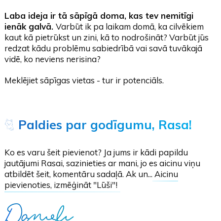
Laba ideja ir tā sāpīgā doma, kas tev nemitīgi
ienāk galvā.
Varbūt ik pa laikam domā, ka cilvēkiem
kaut kā pietrūkst un zini, kā to nodrošināt? Varbūt jūs
redzat kādu problēmu sabiedrībā vai savā tuvākajā
vidē, ko neviens nerisina?
Meklējiet sāpīgas vietas - tur ir potenciāls.
🐈
Paldies par godīgumu, Rasa!
Ko es varu šeit pievienot? Ja jums ir kādi papildu
jautājumi Rasai, sazinieties ar mani, jo es aicinu viņu
atbildēt šeit, komentāru sadaļā. Ak un...
Aicinu
pievienoties, izmēģināt "Lūši"!