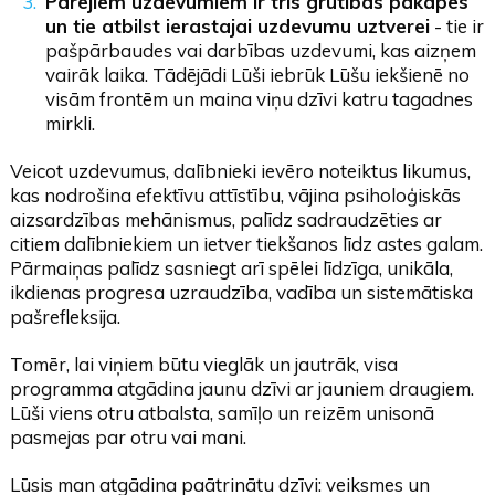
Pārējiem uzdevumiem ir trīs grūtības pakāpes
un tie atbilst ierastajai uzdevumu uztverei
- tie ir
pašpārbaudes vai darbības uzdevumi, kas aizņem
vairāk laika. Tādējādi Lūši iebrūk Lūšu iekšienē no
visām frontēm un maina viņu dzīvi katru tagadnes
mirkli.
Veicot uzdevumus, dalībnieki ievēro noteiktus likumus,
kas nodrošina efektīvu attīstību, vājina psiholoģiskās
aizsardzības mehānismus, palīdz sadraudzēties ar
citiem dalībniekiem un ietver tiekšanos līdz astes galam.
Pārmaiņas palīdz sasniegt arī spēlei līdzīga, unikāla,
ikdienas progresa uzraudzība, vadība un sistemātiska
pašrefleksija.
Tomēr, lai viņiem būtu vieglāk un jautrāk, visa
programma atgādina jaunu dzīvi ar jauniem draugiem.
Lūši viens otru atbalsta, samīļo un reizēm unisonā
pasmejas par otru vai mani.
Lūsis man atgādina paātrinātu dzīvi: veiksmes un