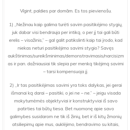
Vīgint, paldies par domām. Es tos pievienošu.
1) „Nežinau kaip galima turėti savim pasitikėjimo stygių,
juk dabar visi bendrauja per intiką, o per jį tai gali būti
erelis – visažinis,” – gal galit patikslinti kaip tai įrodo, kad
niekas neturi pasitikėjimo savimi stygio? Savęs
aukštinimas/sureikšminimas/demonstravimasis/narcisizm
as ir pan. dažniausiai tik slepia per menką tikėjimą savimi
– tarsi kompensuoja jį.
2) „Ir tas pasitikėjimas savimi yra toks dalykas, jei gerai
išmanai ką darai – pasitiki, o jei ne – ne.” – jeigu visada
mokytumėmės objektyviai ir konstruktyviai iš savo
patirties tai būtų tiesa. Bet nuomonę apie savo
galimybes susidarom ne tik iš žinių, bet ir iš kitų žmonių
atsiliepimų apie mus, auklėjimo, bendravimo su kitais,