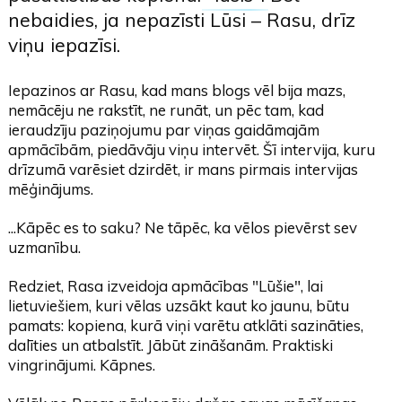
nebaidies, ja nepazīsti Lūsi – Rasu, drīz
viņu iepazīsi.
Iepazinos ar Rasu, kad mans blogs vēl bija mazs,
nemācēju ne rakstīt, ne runāt, un pēc tam, kad
ieraudzīju paziņojumu par viņas gaidāmajām
apmācībām, piedāvāju viņu intervēt. Šī intervija, kuru
drīzumā varēsiet dzirdēt, ir mans pirmais intervijas
mēģinājums.
...Kāpēc es to saku? Ne tāpēc, ka vēlos pievērst sev
uzmanību.
Redziet, Rasa izveidoja apmācības "Lūšie", lai
lietuviešiem, kuri vēlas uzsākt kaut ko jaunu, būtu
pamats: kopiena, kurā viņi varētu atklāti sazināties,
dalīties un atbalstīt. Jābūt zināšanām. Praktiski
vingrinājumi. Kāpnes.