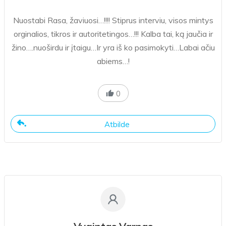
Nuostabi Rasa, žaviuosi…!!!! Stiprus interviu, visos mintys
orginalios, tikros ir autoritetingos…!!! Kalba tai, ką jaučia ir
žino….nuoširdu ir įtaigu…Ir yra iš ko pasimokyti…Labai ačiu
abiems…!
0
Atbilde