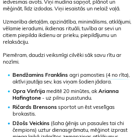
iedvesmas avots. Viņi mudina sapņot, plānot un
mēģināt, līdz izdodas. Viņi iesaistās un nelaiž vaļā.
Uzmanība detaļām, apzinātība, minimālisms, atklājumi,
vēlamie ieradumi, ikdienas rituāli, tuvība ar sevi un
citiem piepilda ikdienu ar prieku, piepildījumu un
relaksāciju.
Piemēram, daudzi veiksmīgi cilvēki sāk savu rītu ar
nozīmi.
Bendžamins Franklins
agri pamosties (
4 no rīta
),
aktīvi jautāja sev, kas viņam šodien jādara.
Opra Vinfrija
meditē 20 minūtes, ak
Arianna
Hafingtone
- uz pilnu pusstundu.
Ričards Brensons
sportot un ēst veselīgas
brokastis.
Džošs Veickins
(šaha ģēnijs un pasaules tai chi
čempions) uztur dienasgrāmatu, mēģinot izprast
miega laikā izdarītos zemapziņas atklājumus.