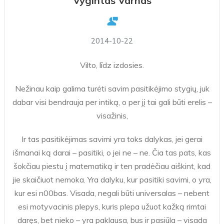
Vygintas Varnas
2014-10-22
Vilto, līdz izdosies.
Nežinau kaip galima turėti savim pasitikėjimo stygių, juk
dabar visi bendrauja per intiką, o per jį tai gali būti erelis –
visažinis,
Ir tas pasitikėjimas savimi yra toks dalykas, jei gerai
išmanai ką darai – pasitiki, o jei ne – ne. Čia tas pats, kas
šokčiau piestu į matematiką ir ten pradėčiau aiškint, kad
jie skaičiuot nemoka. Yra dalyku, kur pasitiki savimi, o yra,
kur esi n00bas. Visada, negali būti universalas – nebent
esi motyvacinis plepys, kuris plepa užuot kažką rimtai
daręs, bet nieko – yra paklausa, bus ir pasiūla – visada