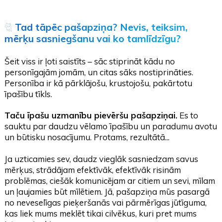
🐈
Tad tāpēc pašapziņa? Nevis, teiksim,
mērķu sasniegšanu vai ko tamlīdzīgu?
Šeit viss ir ļoti saistīts – sāc stiprināt kādu no
personīgajām jomām, un citas sāks nostiprināties.
Personība ir kā pārklājošu, krustojošu, pakārtotu
īpašību tīkls.
Taču īpašu uzmanību pievēršu pašapziņai.
Es to
sauktu par daudzu vēlamo īpašību un paradumu avotu
un būtisku nosacījumu. Protams, rezultātā...
Ja uzticamies sev, daudz vieglāk sasniedzam savus
mērķus, strādājam efektīvāk, efektīvāk risinām
problēmas, ciešāk komunicējam ar citiem un sevi, mīlam
un ļaujamies būt mīlētiem. Jā, pašapziņa mūs pasargā
no neveselīgas pieķeršanās vai pārmērīgas jūtīguma,
kas liek mums meklēt tikai cilvēkus, kuri pret mums