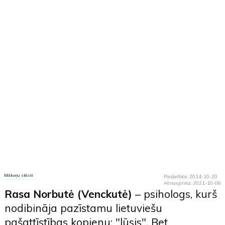
Mākoņu stāsti
Paskelbta: 2014-10-20
Atnaujinta: 2021-10-06
Rasa Norbutė (Venckutė)
– psihologs, kurš
nodibināja pazīstamu lietuviešu
pašattīstības kopienu:
"lūsis"
. Bet