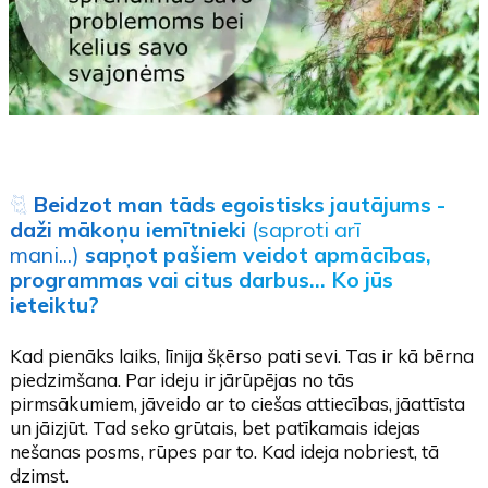
🐈
Beidzot man tāds egoistisks jautājums -
daži mākoņu iemītnieki
(saproti arī
mani...)
sapņot pašiem veidot apmācības,
programmas vai citus darbus... Ko jūs
ieteiktu?
Kad pienāks laiks, līnija šķērso pati sevi. Tas ir kā bērna
piedzimšana. Par ideju ir jārūpējas no tās
pirmsākumiem, jāveido ar to ciešas attiecības, jāattīsta
un jāizjūt. Tad seko grūtais, bet patīkamais idejas
nešanas posms, rūpes par to. Kad ideja nobriest, tā
dzimst.