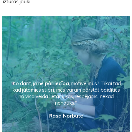
izturas jauki.
"Ko darīt, ja nē
pārliecība
, motivē mūs? Tikai tad,
kad jūtamies stipri, mēs varam pārstāt baidīties
no visa veida lietām, kas, iespējams, nekad
nenotiks."
Rasa Norbute