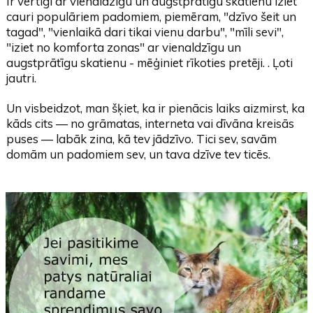
Ir vērtīgi ar vienaldzīgu un augstprātīgu skatienu iziet
cauri populāriem padomiem, piemēram, "dzīvo šeit un
tagad", "vienlaikā dari tikai vienu darbu", "mīli sevi",
"iziet no komforta zonas" ar vienaldzīgu un
augstprātīgu skatienu - mēģiniet rīkoties pretēji. . Ļoti
jautri.
Un visbeidzot, man šķiet, ka ir pienācis laiks aizmirst, ka
kāds cits — no grāmatas, interneta vai dīvāna kreisās
puses — labāk zina, kā tev jādzīvo. Tici sev, savām
domām un padomiem sev, un tava dzīve tev ticēs.