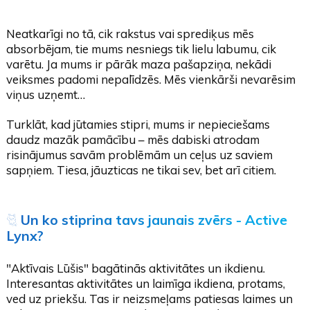
Neatkarīgi no tā, cik rakstus vai sprediķus mēs
absorbējam, tie mums nesniegs tik lielu labumu, cik
varētu. Ja mums ir pārāk maza pašapziņa, nekādi
veiksmes padomi nepalīdzēs. Mēs vienkārši nevarēsim
viņus uzņemt…
Turklāt, kad jūtamies stipri, mums ir nepieciešams
daudz mazāk pamācību – mēs dabiski atrodam
risinājumus savām problēmām un ceļus uz saviem
sapņiem. Tiesa, jāuzticas ne tikai sev, bet arī citiem.
🐈
Un ko stiprina tavs jaunais zvērs - Active
Lynx?
"Aktīvais Lūšis" bagātinās aktivitātes un ikdienu.
Interesantas aktivitātes un laimīga ikdiena, protams,
ved uz priekšu. Tas ir neizsmeļams patiesas laimes un