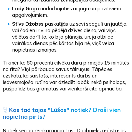
Lady Gaga
nodarbojoties ar jogu un pozitīviem
apgalvojumiem.
Stīvs Džobss
paskatījās uz sevi spogulī un jautāja,
vai šodien ir viņa pēdējā dzīves diena, vai viņš
vēlētos darīt to, ko bija plānojis, un, ja atbilde
vairākas dienas pēc kārtas bija nē, viņš veica
nopietnas izmaiņas.
Tikmēr ko 80 procenti cilvēku dara pirmajās 15 minūtēs
no rīta? Viņi pārbauda savus tālruņus! Tāpēc es
uzskatu, ka saistošs, interesants darbs un
iedvesmojoša rutīna var dziedēt labāk nekā psihologs,
pašpalīdzības grāmatas vai vienkārši cita apmācība.
🐈
Kas tad tajos "Lūšos" notiek? Droši vien
nopietna pirts?
Notiek secīga reinkarnācija Lūsī. Dalībnieks reģistrējas