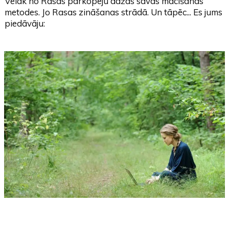
Vēlāk no Rasas pārkopēju dažas savas mācīšanas
metodes. Jo Rasas zināšanas strādā. Un tāpēc... Es jums
piedāvāju: