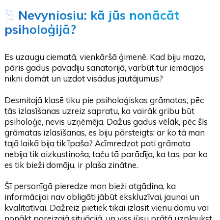
🐈
Nevyniosiu: kā jūs nonācāt
psiholoģijā?
Es uzaugu ciematā, vienkāršā ģimenē. Kad biju maza,
pāris gadus pavadīju sanatorijā, varbūt tur iemācījos
nikni domāt un uzdot visādus jautājumus?
Desmitajā klasē tiku pie psiholoģiskas grāmatas, pēc
tās izlasīšanas uzreiz sapratu, ka vairāk gribu būt
psiholoģe, nevis uzņēmēja. Dažus gadus vēlāk, pēc šīs
grāmatas izlasīšanas, es biju pārsteigts: ar ko tā man
tajā laikā bija tik īpaša? Acīmredzot pati grāmata
nebija tik aizkustinoša, taču tā parādīja, ka tas, par ko
es tik bieži domāju, ir plaša zinātne.
Šī personīgā pieredze man bieži atgādina, ka
informācijai nav obligāti jābūt ekskluzīvai, jaunai un
kvalitatīvai. Dažreiz pietiek tikai izlasīt vienu domu vai
nonākt pareizajā situācijā, un viss jūsu prātā uzplaukst