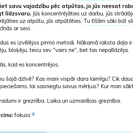
et savu vajadzību pēc atpūtas, jo jūs neesat rob
t līdzsvaru.
Jūs koncentrējāties uz darbu, jūs strādājā
ējāties uz atpūtu, jūs atpūtāties.
Tu tīšām sāki būt sl
cīnās ar sevi.
us es izvēlējos pirmo metodi. Nākamā raksta daļa ir
ju, bloķēju, teicu sev "vairs ne", bet tas nepalīdzēja.
ījās, kad es koncentrējos.
bu šajā dzīvē? Kas mani vispār dara laimīgu? Cik dau
pieciešams, lai sasniegtu savus mērķus? Kur man sāk
radumi ir greznība. Laika un uzmanības greznība.
icinu:
fokuss
2