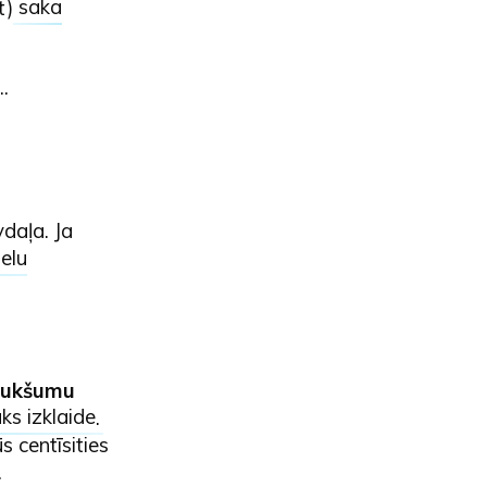
ēt)
saka
..
vdaļa. Ja
selu
 tukšumu
āks izklaide
.
ūs centīsities
.