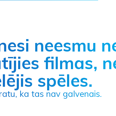
nesi neesmu n
tījies filmas, n
lējis spēles.
pratu, ka tas nav galvenais.