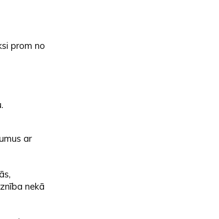
iksi prom no
.
kumus ar
ās,
eznība nekā