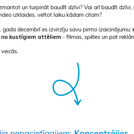
 Izmantot un turpināt baudīt dzīvi? Vai arī baudīt dzīvi
ideo izklaides, veltot laiku kādam citam?
 gada decembrī es izvirzīju savu pirmo izaicinājumu:
s no kustīgiem attēliem
- filmas, spēles un pat reklā
 veicās.
ija nepacietīgajiem:
Koncentrējies,