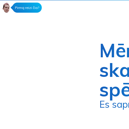
Pirmą reizi čia?
Mē
ska
spē
Es sa