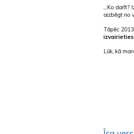
...Ko darīt?
aizbēgt no v
Tāpēc 2013.
izvairietie
Lūk, kā man
Īsa vers