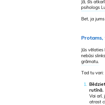
Jā, šīs atka
psihologs L
Bet, ja jums
Protams, t
Jūs vēlaties 
nebūsi slink
grāmatu
.
Tad tu vari:
Bēdzie
rutīnā.
Vai arī,
atrast c