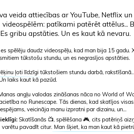
va veida attiecības ar YouTube, Netflix un
ideospēlēm: patīkami patērēt attēlus... B
. Es gribu apstāties. Un es kaut kā nevaru.
es spēlēju daudz videospēļu, kad man bija 15 gadu. Xf
smitiem tūkstošu stundu, un es negrasījos apstāties.
ēķinu ļoti līdzīgi
tūkstošiem stundu darbā, rakstīšanā..
 Un laiks kaut kā pazūd.
Manas angļu valodas zināšanas nāca no World of Wa
cietība no Runescape. Tās dienas, kad skatījos visas
iespējams, veicināja manu izpratni par dizainu, un...
eklīgi:
Skatīšanās 📺, spēlēšana 🎮, cits patēriņš a
o varētu pavadīt citur.
Man šķiet, ka man kaut kā pietr