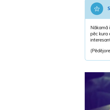
S
Nākamā ie
pēc kura 
interesan
(Pēdējore