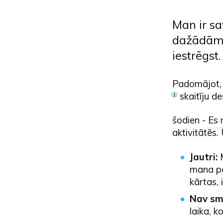
Man ir sa
dažādām v
iestrēgst
Padomājot, 
skaitīju de
1
šodien -
Es r
aktivitātēs.
Jautri:
mana pa
kārtas, 
Nav smi
laika, k