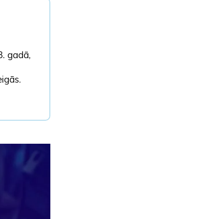
3. gadā,
eigās.