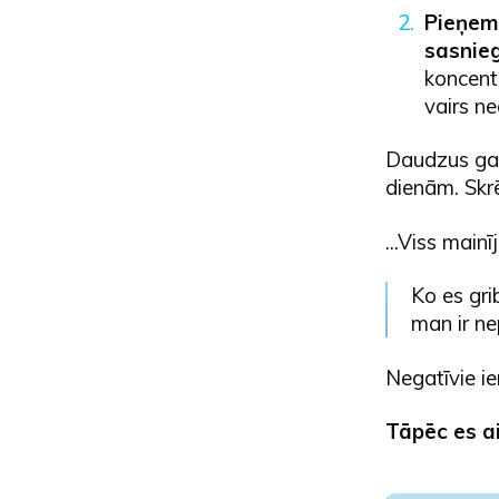
Pieņemi
sasnieg
koncentr
vairs ne
Daudzus gad
dienām. Skrē
...Viss main
Ko es gri
man ir ne
Negatīvie ie
Tāpēc es a