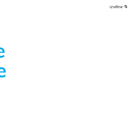
izvēlne
🌀
e
e