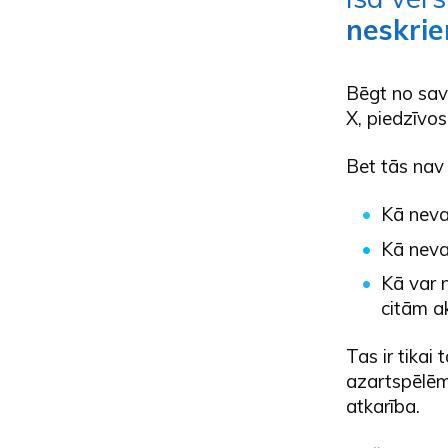
neskrie
Bēgt no savi
X, piedzīvosi
Bet tās nav
Kā nevar
Kā neva
Kā var 
citām a
Tas ir tikai
azartspēlēm,
atkarība.