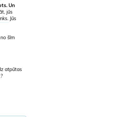
ots. Un
t, jūs
inks
. Jūs
 no šīm
dz atpūtas
t?