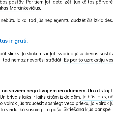
rības pastāv. Par tiem ļoti detalizēti (un kā tos pārvar
ukas Marcinkevičius
.
 nebūtu laika, tad jūs nepieņemtu audzēt šīs izklaides.
as ir grūti.
būt slinks. Jo slinkums ir ļoti svarīga jūsu dienas sastā
s, tad nemaz nevarēsi strādāt.
Es par to uzrakstīju ve
t no saviem negatīvajiem ieradumiem. Un atstāj
Un brīvais laiks ir laiks citām izklaidēm.
Ja būs laiks, n
 jo vairāk jūs traucēsit sasniegt veco prieku, jo vairāk j
itu veidu, kā sasniegt to pašu.
Skriešana kļūs par spēli