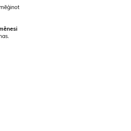
, mēģinot
mēnesi
mas.