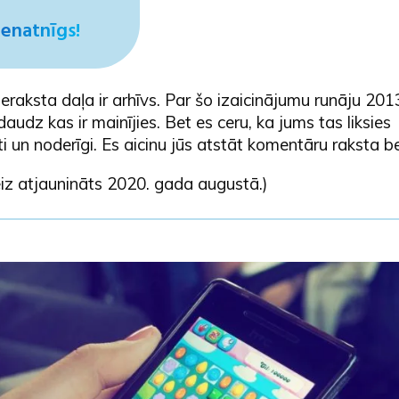
enatnīgs!
raksta daļa ir arhīvs. Par šo izaicinājumu runāju 201
daudz kas ir mainījies. Bet es ceru, ka jums tas liksies
ti un noderīgi. Es aicinu jūs atstāt komentāru raksta b
iz atjaunināts 2020. gada augustā.)