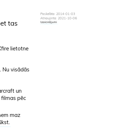
Paskelbta: 2014-01-03
Atnaujinta: 2021-10-06
et tas
Izaicinājumi
ire lietotne
. Nu visādās
rcraft un
 filmas pēc
izņem maz
ūkst
.