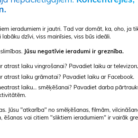
n.
em ieradumiem ir jautri. Tad var domāt, ka, oho, ja t
 labāku dzīvi, viss mainīsies, viss būs ideāli.
 slimības.
Jūsu negatīvie ieradumi ir greznība.
 atrast laiku vingrošanai? Pavadiet laiku ar televizoru
r atrast laiku grāmatai? Pavadiet laiku ar Facebook.
neatrast laiku... smēķēšanai? Pavadiet darba pārtrau
ktivitātēm.
 tas. Jūsu "atkarība" no smēķēšanas, filmām, vilcināšan
 ēšanas vai citiem "sliktiem ieradumiem" ir vairāk gr