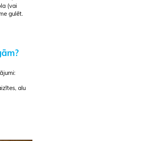
la (vai
me gulēt.
īgām?
ājumi:
zītes, alu