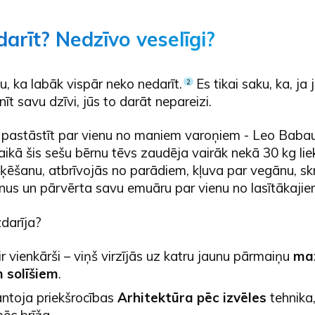
darīt? Nedzīvo veselīgi?
u, ka labāk vispār neko nedarīt.
Es tikai saku, ka, ja
2
nīt savu dzīvi, jūs to darāt nepareizi.
 pastāstīt par vienu no maniem varoņiem - Leo Babau
ikā šis sešu bērnu tēvs zaudēja vairāk nekā 30 kg lie
ēšanu, atbrīvojās no parādiem, kļuva par vegānu, skr
nus un pārvērta savu emuāru par vienu no lasītākajiem
zdarīja?
ir vienkārši – viņš virzījās uz katru jaunu pārmaiņu
ma
 solīšiem
.
ntoja priekšrocības
Arhitektūra pēc izvēles
tehnika,