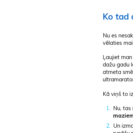
Ko tad 
Nu es nesak
vēlaties mai
Ļaujiet man
dažu gadu la
atmeta smēķ
ultramarato
Kā viņš to i
Nu, tas 
maziem
Un izma