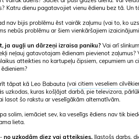
? Katru dienu pagatavojiet vienu ēdienu bez tā. Un tā
d nav bijis problēmu ēst vairāk zaļumu (vai to, ko uz
ums nebūs problēmu ar šiem vienkāršajiem izaicinājumi
t, ja augļi un dārzeņi izraisa paniku?
Vai arī slinkum
ekļi neļauj gatavotajam ēdienam pievienot zaļumus? Va
nlaikus atteikties no kartupeļu čipsiem, cepumiem un c
 ēdieniem?
rīt tāpat kā Leo Babauta (
vai citiem veseliem cilvēki
s uzkodas, kuras košļājat darbā, pie televizora, pārlū
i lasot šo rakstu ar veselīgākām alternatīvām.
li pa solim, iemāciet sev, ka veselīgs ēdiens nav tik bie
ama lieta.
 -
no uzkodām diez vai atteiksies.
Ilgstošs darbs, d