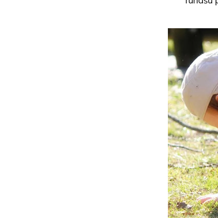
runāšu p