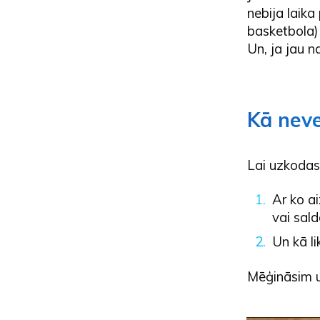
nebija laika
basketbola)
Un, ja jau na
Kā neve
Lai uzkodas 
Ar ko a
vai sal
Un kā l
Mēģināsim u