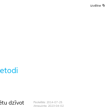
izvēlne
🌀
metodi
ētu dzīvot
Paskelbta: 2014-07-25
Atnaujinta: 2023-04-02