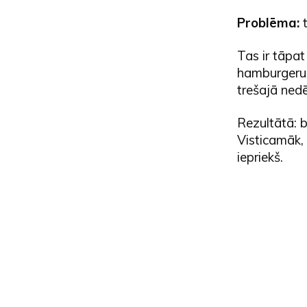
Problēma:
t
Tas ir tāpa
hamburgeru 
trešajā nedē
Rezultātā: 
Visticamāk, k
iepriekš.