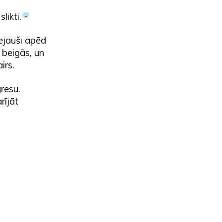
likti.
1
ejauši apēd
 beigās, un
irs.
resu.
rījāt