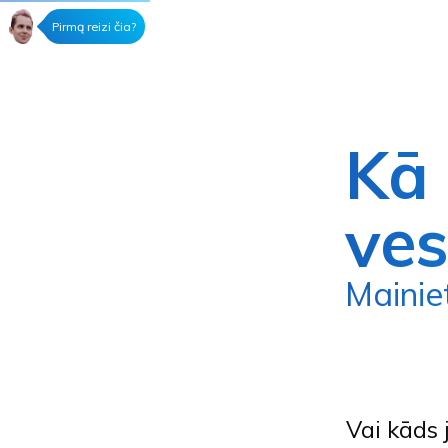
Pirmą reizi čia?
Kā 
ves
Maini
Vai kāds 