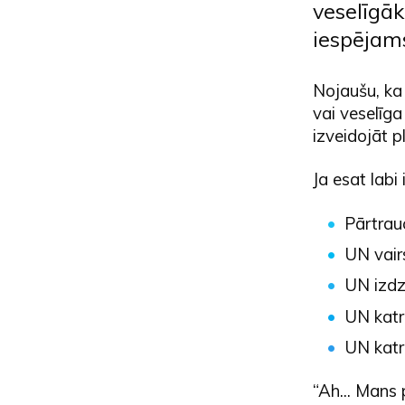
veselīgāk
iespējams
Nojaušu, ka 
vai veselīga
izveidojāt pl
Ja esat labi
Pārtrauc
UN vair
UN izdz
UN katru
UN katr
“Ah... Mans 