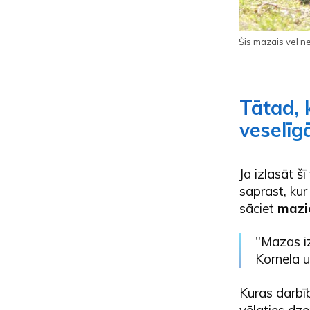
Šis mazais vēl ne
Tātad, 
veselīg
Ja izlasāt š
saprast, kur
sāciet
mazi
"Mazas iz
Kornela u
Kuras darbīb
vēlaties dze