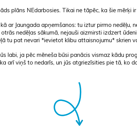
āds plāns NEdarbosies. Tikai ne tāpēc, ka šie mērķi ir s
t kā ar Jaungada apņemšanos: tu iztur pirmo nedēļu, n
otrās nedēļas sākumā, nejauši aizmirsti izdzert ūdeni
ļā tu pat nevari *ievietot klibu attaisnojumu* skrien va
būs labi, ja pēc mēneša būsi panācis vismaz kādu prog
a arī viņš to nedarīs, un jūs atgriezīsities pie tā, ko da