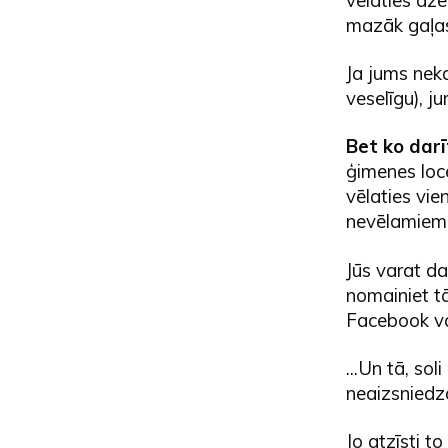
mazāk gaļas
Ja jums neka
veselīgu), j
Bet ko darī
ģimenes loc
vēlaties vie
nevēlamiem
Jūs varat da
nomainiet tā
Facebook va
...Un tā, so
neaizsniedz
Jo atzīsti to