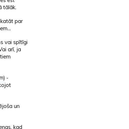
 tālāk.
skatāt par
em...
s vai spītīgi
i arī, ja
itiem
em
) -
kojot
dējoša un
ienas, kad