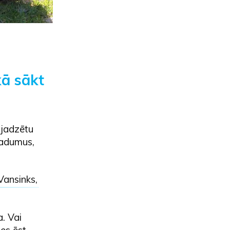
kā sākt
vajadzētu
aradumus,
Vansinks
,
a. Vai
ies ēst