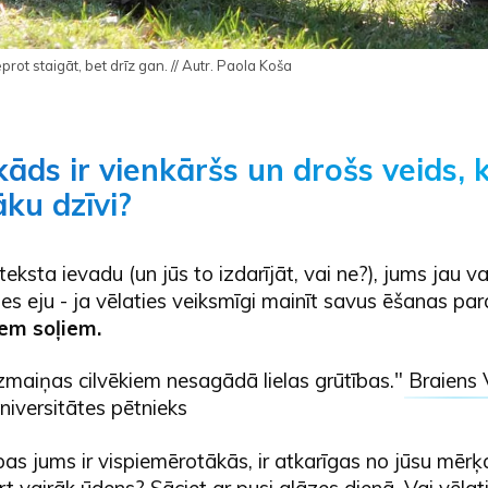
prot staigāt, bet drīz gan. // Autr. Paola Koša
kāds ir vienkāršs un drošs veids, 
āku dzīvi?
ī teksta ievadu (un jūs to izdarījāt, vai ne?), jums jau 
 es eju - ja vēlaties veiksmīgi mainīt savus ēšanas p
em soļiem.
maiņas cilvēkiem nesagādā lielas grūtības."
Braiens 
niversitātes pētnieks
as jums ir vispiemērotākās, ir atkarīgas no jūsu mērķ
rt vairāk ūdens? Sāciet ar pusi glāzes dienā. Vai vēlat