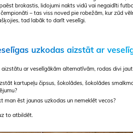
 paēst brokastis, lidojumi nakts vidū vai negaidīti futbo
 čempionāti – tas viss noved pie robežām, kur zūd vēl
šķojies, tad labāk to darīt veselīgi.
selīgas uzkodas aizstāt ar vesel
aizstātu ar veselīgākām alternatīvām, rodas divi jaut
izstāt kartupeļu čipsus, šokolādes, šokolādes smalkmai
dējumu?
ikt man ēst jaunas uzkodas un nemeklēt vecos?
z to atbildēt.