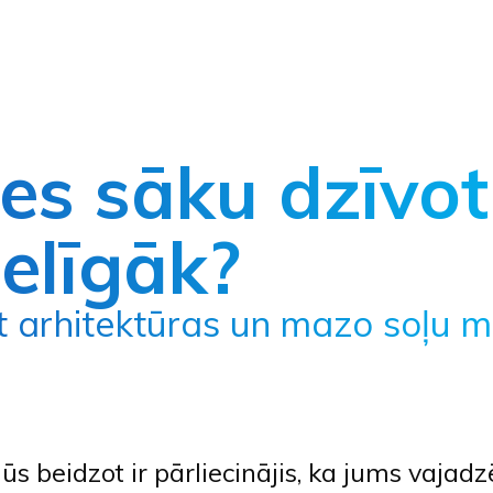
es sāku dzīvot
elīgāk?
et arhitektūras un mazo soļu 
jūs beidzot ir pārliecinājis, ka jums vajadz