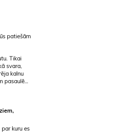
 jūs patiešām
tu. Tikai
kā svara,
ēja kalnu
 pasaulē...
ziem,
 par kuru es