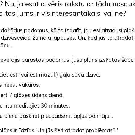
? Nu, ja esat atvēris rakstu ar tādu nosa
, tas jums ir visinteresantākais, vai ne?
dažādus padomus, kā to izdarīt, jau esi atradusi plaš
 dzīvesveida žurnāla lappusēs. Un, kad jūs to atradāt,
ānu ...
 ievērojis parastos padomus, jūsu plāns izskatās šādi:
iet ēst (vai ēst mazāk) gaļu savā dzīvē,
s neēst vakaros,
ert 7 glāzes ūdens dienā,
 rītu meditējiet 30 minūtes,
u dienu paskriet piecpadsmit apļus pa māju...
plāns ir līdzīgs. Un jūs šeit atrodat problēmas?!'