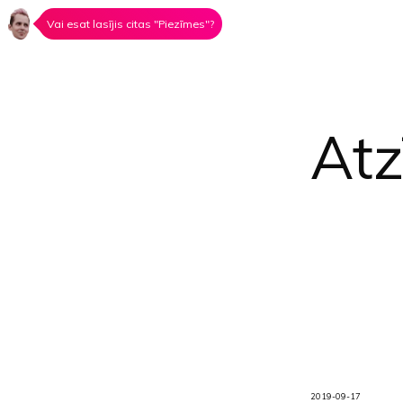
Vai esat lasījis citas "Piezīmes"?
At
2019-09-17