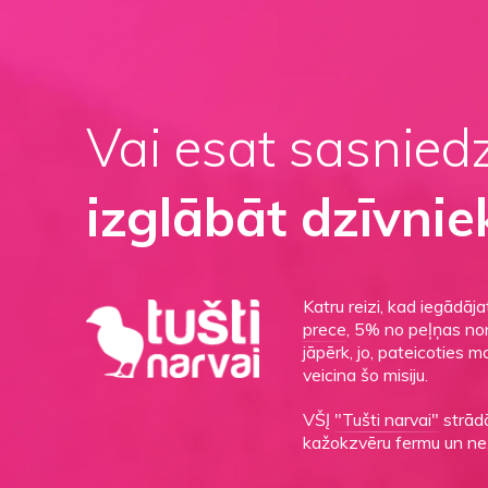
Vai esat sasnied
izglābāt dzīvnie
Katru reizi, kad iegādāj
prece
, 5% no peļņas non
jāpērk, jo, pateicoties 
veicina šo misiju.
VŠĮ
"Tušti narvai"
strādā
kažokzvēru fermu un ne