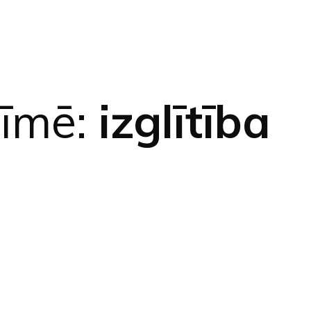
zīmē:
izglītība