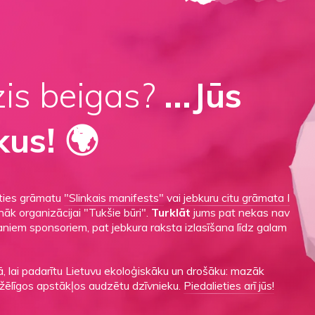
zis beigas?
...Jūs
kus! 🌍
aties grāmatu
"Slinkais manifests"
vai
jebkuru citu grāmata I
āk organizācijai "Tukšie būri".
Turklāt
jums pat nekas nav
maniem sponsoriem, pat jebkura raksta izlasīšana līdz galam
, lai padarītu Lietuvu ekoloģiskāku un drošāku: mazāk
žēlīgos apstākļos audzētu dzīvnieku.
Piedalieties arī jūs!