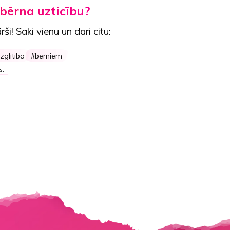
 bērna uzticību?
rši!
Saki vienu un dari citu:
izglītība
bērniem
sti