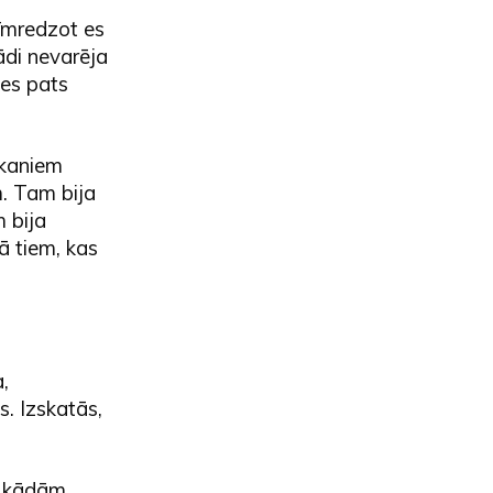
cīmredzot es
ādi nevarēja
 es pats
arkaniem
. Tam bija
m bija
kā tiem, kas
,
. Izskatās,
ut kādām