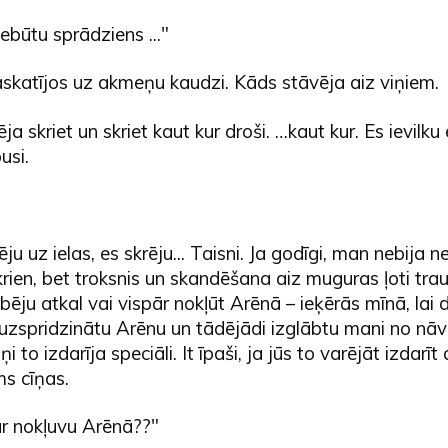
nebūtu sprādziens ..."
askatījos uz akmeņu kaudzi. Kāds stāvēja aiz viņiem.
a skriet un skriet kaut kur droši. …kaut kur. Es ievilku
usi.
ju uz ielas, es skrēju... Taisni. Ja godīgi, man nebija 
rien, bet troksnis un skandēšana aiz muguras ļoti trau
bēju atkal vai vispār nokļūt Arēnā – ieķērās mīnā, lai 
uzspridzinātu Arēnu un tādējādi izglābtu mani no nāv
ņi to izdarīja speciāli. It īpaši, ja jūs to varējāt izdarīt
ms cīņas.
ār nokļuvu Arēnā??"