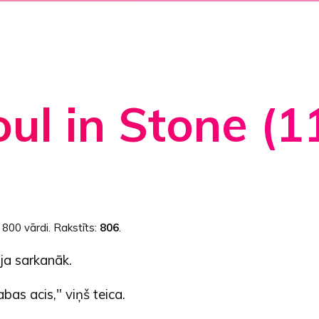
ul in Stone (1
:
800 vārdi
. Rakstīts:
806
.
oja sarkanāk.
abas acis," viņš teica.