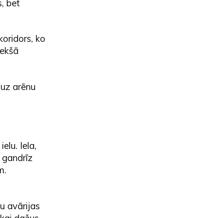
, bet
koridors, ko
iekšā
i uz arēnu
lu. Iela,
s gandrīz
m.
u avārijas
ikai dažus