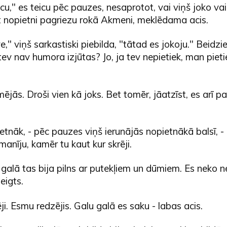
acu," es teicu pēc pauzes, nesaprotot, vai viņš joko vai
t nopietni pagriezu rokā Akmeni, meklēdama acis.
," viņš sarkastiski piebilda, "tātad es jokoju." Beidzi
tev nav humora izjūtas? Jo, ja tev nepietiek, man pietie
jās. Droši vien kā joks. Bet tomēr, jāatzīst, es arī pa
ietnāk, - pēc pauzes viņš ierunājās nopietnākā balsī, -
manīju, kamēr tu kaut kur skrēji.
u galā tas bija pilns ar putekļiem un dūmiem. Es neko n
eigts.
ji. Esmu redzējis. Galu galā es saku - labas acis.