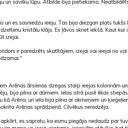
u un savilku lūpu. Atbilde bija pietiekama. Neatbildēts
lis un es sasniedzu ieeju. Tas bija diezgan plats tukšs 
zeltenu kristālu klājs. Es ļāvos skriet iekšā. Kaut kur 
t izejai.
oridors ir paredzēts skatītājiem, izejai vai ieejai no va
edzamai."
em Arēnas ārsienas dzegas starp ieejas kolonnām un ie
rēju, bija pilna ar dūmiem. Ielas otrā pusē ēkas stiepā
u kā Arēna, un iela bija pilna ar akmeņiem un ķieģeļie
okrita Arēnas sprādzienā. Cilvēkus neredzēja.
apkārt, es sapratu, ka esmu piegājis nedaudz par tuv
a virs manis un ieeja, protams, joprojām stāvēja, bet t