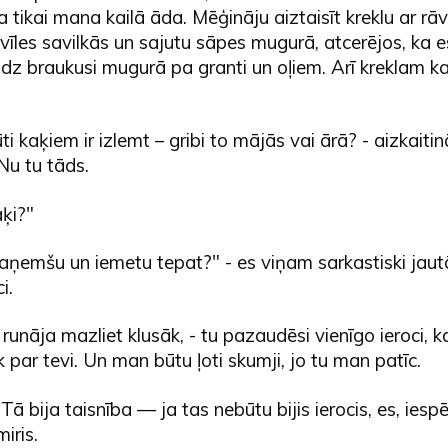
 tikai mana kailā āda. Mēģināju aiztaisīt kreklu ar rāvē
vīles savilkās un sajutu sāpes mugurā, atcerējos, ka 
dz braukusi mugurā pa granti un oļiem. Arī kreklam k
rūti kaķiem ir izlemt – gribi to mājās vai ārā? - aizkaiti
Nu tu tāds.
aķi?"
paņemšu un iemetu tepat?" - es viņam sarkastiski jaut
i.
š runāja mazliet klusāk, - tu pazaudēsi vienīgo ieroci, k
āk par tevi. Un man būtu ļoti skumji, jo tu man patīc.
Tā bija taisnība — ja tas nebūtu bijis ierocis, es, iesp
iris.