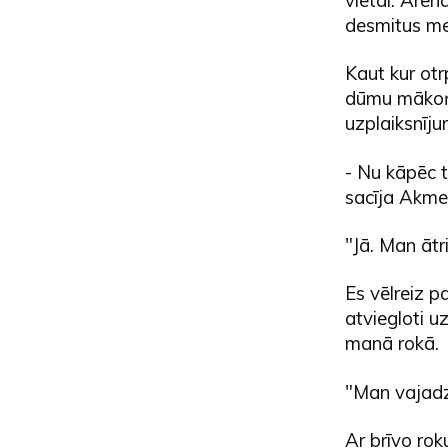
desmitus met
Kaut kur otr
dūmu mākoņie
uzplaiksnīju
- Nu kāpēc t
sacīja Akmen
"Jā. Man ātr
Es vēlreiz pa
atviegloti 
manā rokā.
"Man vajadzē
Ar brīvo rok