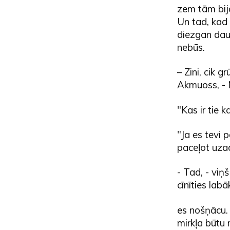
zem tām bija
Un tad, kad 
diezgan dau
nebūs.
– Zini, cik g
Akmuoss, - 
"Kas ir tie k
"Ja es tevi 
paceļot uzac
- Tad, - viņ
cīnīties lab
es nošņācu. 
mirkļa būtu m