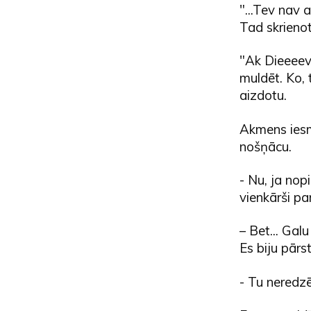
"...Tev nav 
Tad skrieno
"Ak Dieeeeve
muldēt. Ko, 
aizdotu.
Akmens iesmē
nošņācu.
- Nu, ja nop
vienkārši pa
– Bet... Gal
Es biju pārst
- Tu neredzē