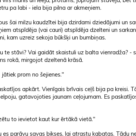
ru pa labi - iela bija pilna ar akmeņiem.
pus šai milzu kaudzītei bija dzirdami dziedājumi un sa
m atspīdēja (vai cauri) atspīdēja dzelteni un sarkan
mi, kam uzreiz sekoja būkšķi un bumbiņas.
u te stāvi? Vai gaidāt skaistuli uz balta vienradža? - s
s rokā, mirgojot dzeltenā krāsā.
i jātiek prom no šejienes."
skatījos apkārt. Vienīgais brīvais ceļš bija pa kreisi. 
uzelpoju, gatavojoties jaunam ceļojumam. Es paskatīj
tu to ievietot kaut kur ērtākā vietā."
u es parāvu savas bikses, lai atrastu kabatas. Tādu ne