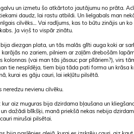
u galvu un izmetu šo atkārtoto jautājumu no prāta. A
tiekami daudz, lai rastu atbildi. Un lielgabals man nek
nīgais cilvēks... Vai radījums, kas to būtu zinājis un ko
ēkabs. Ja viņš to vispār zinātu.
a bija diezgan plata, un tās malās glīti auga koki ar s
s karājās no zariem, pilniem ar zaļām drebošām lapām
as kolonnas (vai man tās jāsauc par pīlāriem?), virs tā
i gan tie nespīdēja, tiem bija tāda pati forma un krāsa 
, kurai es gāju cauri, lai iekļūtu pilsētā.
s neredzu nevienu cilvēku.
t kur aiz muguras bija dzirdama bļaušana un kliegšana
n dažādi blīkšķi, manā priekšā nekas nebija dzirdams
cauri mirušai pilsētai.
s bija paslēpies alejā, kurai es izskrēju cauri, aiz ka