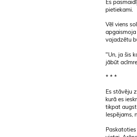
Es pasmaidīj
pietiekami.
Vēl viens so
apgaismoja d
vajadzētu bū
"Un, ja šis k
jābūt acīmr
* * *
Es stāvēju z
kurā es iesk
tikpat augst
Iespējams, n
Paskatoties 
vietai. Arēn