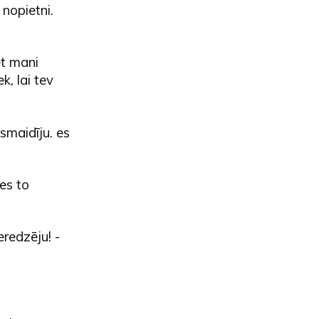
 nopietni.
et mani
k, lai tev
smaidīju. es
 es to
eredzēju! -