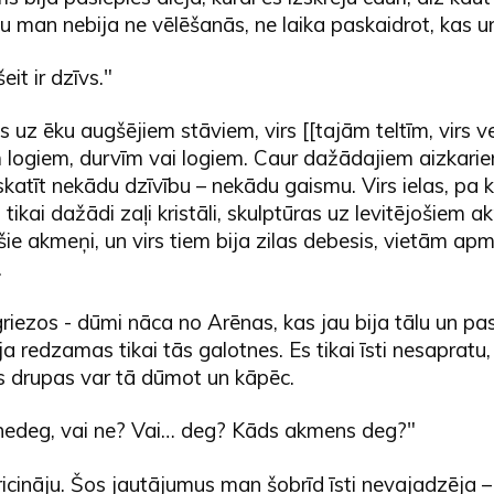
 man nebija ne vēlēšanās, ne laika paskaidrot, kas u
eit ir dzīvs."
s uz ēku augšējiem stāviem, virs [[tajām teltīm, virs v
m logiem, durvīm vai logiem. Caur dažādajiem aizkari
katīt nekādu dzīvību – nekādu gaismu. Virs ielas, pa k
a tikai dažādi zaļi kristāli, skulptūras uz levitējošiem
ie akmeņi, un virs tiem bija zilas debesis, vietām ap
.
riezos - dūmi nāca no Arēnas, kas jau bija tālu un pa
ja redzamas tikai tās galotnes. Es tikai īsti nesapratu
s drupas var tā dūmot un kāpēc.
edeg, vai ne? Vai… deg? Kāds akmens deg?"
ricināju. Šos jautājumus man šobrīd īsti nevajadzēja – 