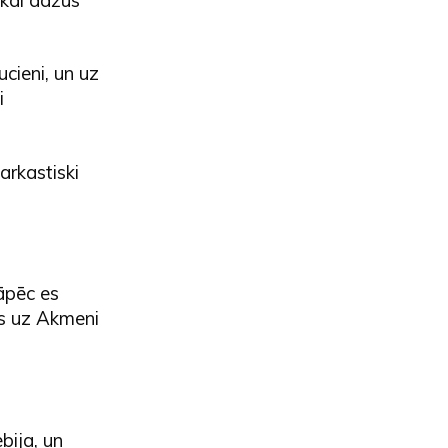
ucieni, un uz
i
arkastiski
Tāpēc es
os uz Akmeni
bija, un