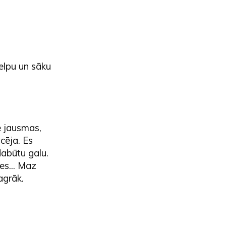
 elpu un sāku
ne jausmas,
cēja. Es
dabūtu galu.
es... Maz
 agrāk.