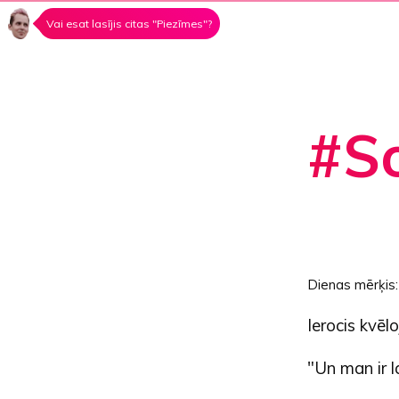
Vai esat lasījis citas "Piezīmes"?
#So
Dienas mērķis
Ierocis kvēl
"Un man ir l