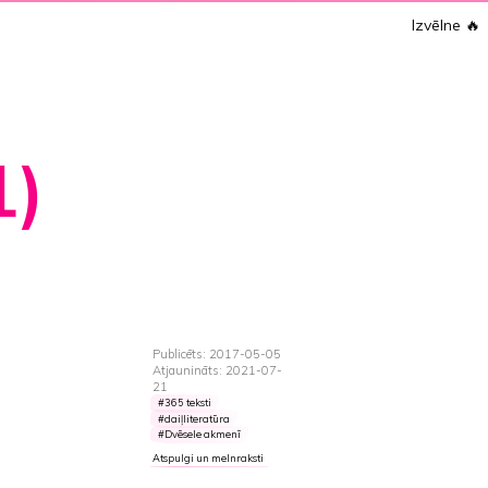
Izvēlne
🔥
1)
Publicēts: 2017-05-05
Atjaunināts: 2021-07-
21
365 teksti
daiļliteratūra
Dvēsele akmenī
Atspulgi un melnraksti