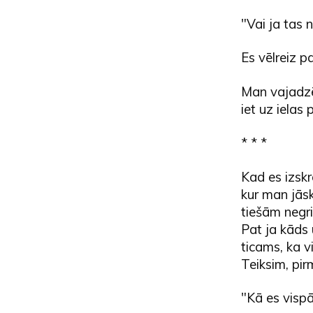
"Vai ja tas 
Es vēlreiz p
Man vajadzēj
iet uz ielas p
* * *
Kad es izskrē
kur man jāsk
tiešām negri
Pat ja kāds 
ticams, ka vi
Teiksim, pir
"Kā es visp