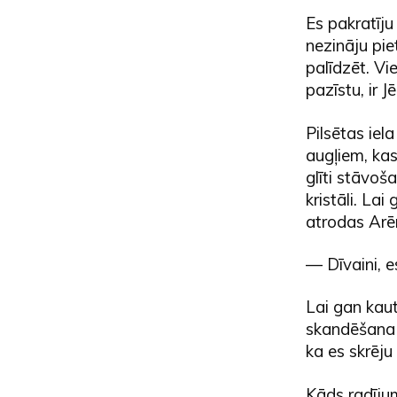
Es pakratīj
nezināju pie
palīdzēt. Vie
pazīstu, ir J
Pilsētas iel
augļiem, ka
glīti stāvoš
kristāli. La
atrodas Arēnā
— Dīvaini, e
Lai gan kau
skandēšana u
ka es skrēju 
Kāds radījum