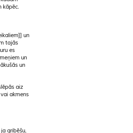
n kāpēc.
eikaliem]] un
em tajās
uru es
 akmeņiem un
mākušās un
slēpās aiz
, vai akmens
ja gribēšu,