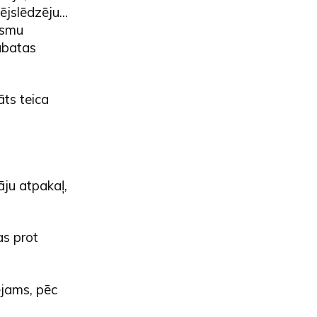
jslēdzēju...
esmu
abatas
nāts teica
āju atpakaļ,
as prot
ējams, pēc