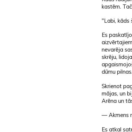
kastēm. Taču
"Labi, kāds š
Es paskatījo
aizvērtajie
nevarēja sas
skrēju, lidoj
apgaismojoš
dūmu pilnas
Skrienot pag
mājas, un bi
Arēna un tā
— Akmens n
Es atkal sat