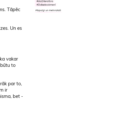
daiļliteratūra
Dvēsele akmenī
ams. Tāpēc
Atspulgi un melnraksti
izes. Un es
i ka vakar
 būtu to
rāk par to,
m ir
isma, bet -