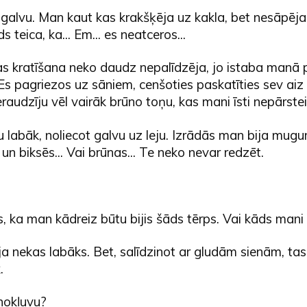
 galvu. Man kaut kas krakšķēja uz kakla, bet nesāpēja
s teica, ka... Em... es neatceros...
s kratīšana neko daudz nepalīdzēja, jo istaba manā 
Es pagriezos uz sāniem, cenšoties paskatīties sev ai
ieraudzīju vēl vairāk brūno toņu, kas mani īsti nepārste
u labāk, noliecot galvu uz leju. Izrādās man bija mugu
 un biksēs... Vai brūnas... Te neko nevar redzēt.
, ka man kādreiz būtu bijis šāds tērps. Vai kāds mani
ja nekas labāks. Bet, salīdzinot ar gludām sienām, tas 
.
nokļuvu?