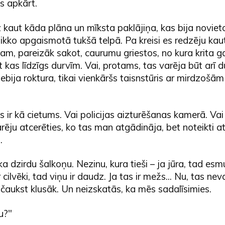
s apkārt.
 kaut kāda plāna un mīksta paklājiņa, kas bija novieto
tikko apgaismotā tukšā telpā. Pa kreisi es redzēju kaut
m, pareizāk sakot, caurumu griestos, no kura krita g
t kas līdzīgs durvīm. Vai, protams, tas varēja būt arī d
ebija roktura, tikai vienkāršs taisnstūris ar mirdzoš
ir kā cietums. Vai policijas aizturēšanas kamerā. Vai t
ēju atcerēties, ko tas man atgādināja, bet noteikti a
.
a dzirdu šalkoņu. Nezinu, kura tieši – ja jūra, tad esmu
ir cilvēki, tad viņu ir daudz. Ja tas ir mežs... Nu, tas ne
čaukst klusāk. Un neizskatās, ka mēs sadalīsimies.
u?"