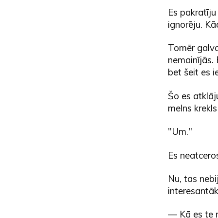
Es pakratīju
ignorēju. Kād
Tomēr galva
nemainījās. 
bet šeit es 
Šo es atklāj
melns krekls
"Um."
Es neatceros
Nu, tas nebi
interesantāk
— Kā es te 