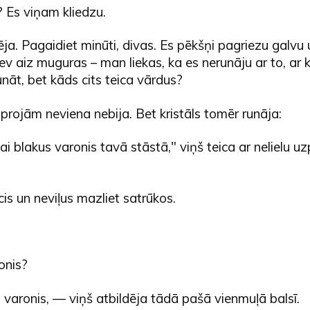
!? Es viņam kliedzu.
sēja. Pagaidiet minūti, divas. Es pēkšņi pagriezu galvu 
ev aiz muguras – man liekas, ka es nerunāju ar to, ar
nāt, bet kāds cits teica vārdus?
projām neviena nebija. Bet kristāls tomēr runāja:
ai blakus varonis tavā stāstā," viņš teica ar nelielu u
acis un neviļus mazliet satrūkos.
onis?
 varonis, — viņš atbildēja tādā pašā vienmuļā balsī.