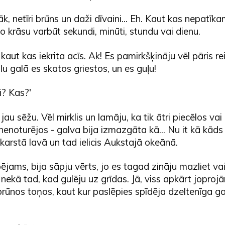
k, netīri brūns un daži dīvaini... Eh. Kaut kas nepatīk
šo krāsu varbūt sekundi, minūti, stundu vai dienu.
aut kas iekrita acīs. Ak! Es pamirkšķināju vēl pāris re
lu galā es skatos griestos, un es guļu!
i? Kas?'
 jau sēžu. Vēl mirklis un lamāju, ka tik ātri piecēlos va
enoturējos - galva bija izmazgāta kā... Nu it kā kāds
arstā lavā un tad ielicis Aukstajā okeānā.
pējams, bija sāpju vērts, jo es tagad zināju mazliet vai
 nekā tad, kad gulēju uz grīdas. Jā, viss apkārt joprojā
rūnos toņos, kaut kur paslēpies spīdēja dzeltenīga ga