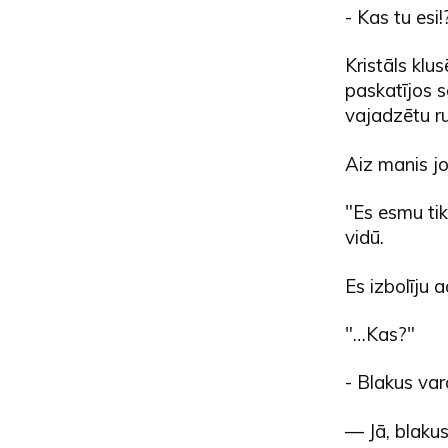
- Kas tu esi
Kristāls klu
paskatījos s
vajadzētu ru
Aiz manis jo
"Es esmu tik
vidū.
Es izbolīju 
"…Kas?"
- Blakus var
— Jā, blakus