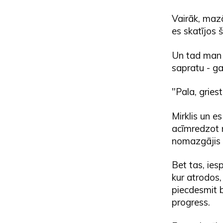
Vairāk, mazā
es skatījos 
Un tad man k
sapratu - ga
"Pala, griest
Mirklis un es
acīmredzot n
nomazgājis k
Bet tas, ies
kur atrodos,
piecdesmit b
progress.