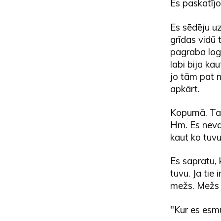
Es paskatījo
Es sēdēju uz
grīdas vidū 
pagraba loga
labi bija kau
jo tām pat n
apkārt.
Kopumā. Tas 
Hm. Es nevar
kaut ko tuvu
Es sapratu, k
tuvu. Ja tie 
mežs. Mežs 
"Kur es esm