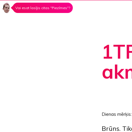
Vai esat lasījis citas "Piezīmes"?
1T
akm
Dienas mērķis
Brūns. Tik