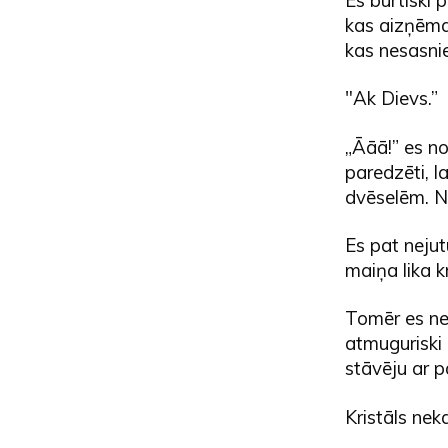
kas aizņēma
kas nesasni
"Ak Dievs.”
„Āāā!” es no
paredzēti, 
dvēselēm. Ne
Es pat nejut
maiņa lika kr
Tomēr es neg
atmuguriski 
stāvēju ar 
Kristāls nek