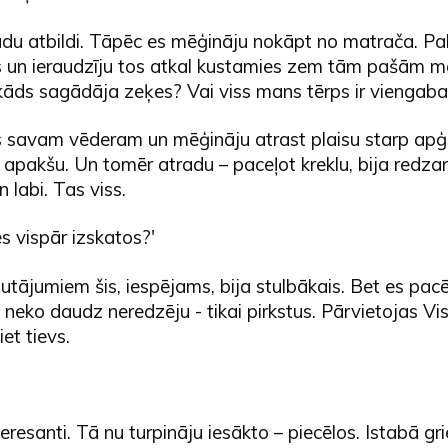
adu atbildi. Tāpēc es mēģināju nokāpt no matrača. Pa
us un ieraudzīju tos atkal kustamies zem tām pašām 
āds sagādāja zeķes? Vai viss mans tērps ir viengabal
s savam vēderam un mēģināju atrast plaisu starp ap
 apakšu. Un tomēr atradu – paceļot kreklu, bija redz
 labi. Tas viss.
es vispār izskatos?'
utājumiem šis, iespējams, bija stulbākais. Bet es pacēl
s neko daudz neredzēju - tikai pirkstus. Pārvietojas Vi
et tievs.
resanti. Tā nu turpināju iesākto – piecēlos. Istabā grie