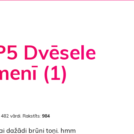
P5 Dvēsele
enī (1)
:
482 vārdi
. Rakstīts:
984
ai dažādi brūni toņi. hmm