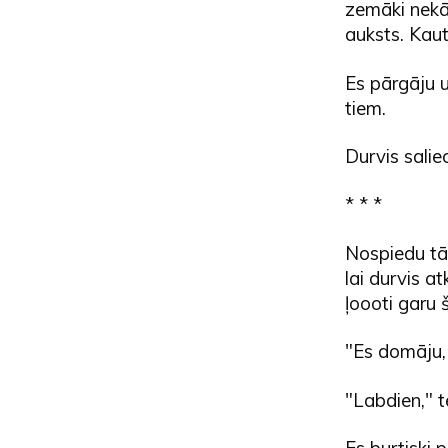
zemāki nekā l
auksts. Kau
Es pārgāju u
tiem.
Durvis salie
* * *
Nospiedu tās
lai durvis a
ļoooti garu 
"Es domāju, k
"Labdien," t
Es burtiski p