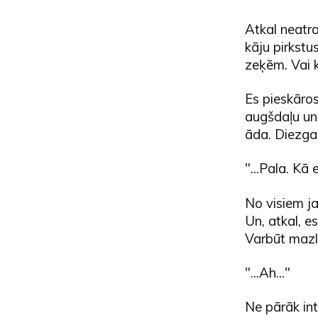
Atkal neatr
kāju pirkst
zeķēm. Vai k
Es pieskāro
augšdaļu un
āda. Diezgan
"...Pala. Kā 
No visiem ja
Un, atkal, e
Varbūt mazli
"...Ah..."
Ne pārāk inte