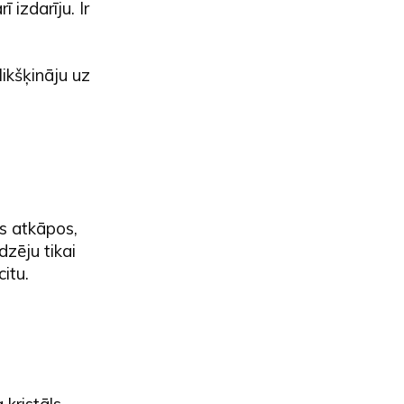
 izdarīju. Ir
likšķināju uz
Es atkāpos,
dzēju tikai
itu.
 kristāls,