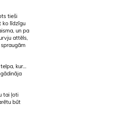
ts tieši
 ko līdzīgu
aisma, un pa
urvju attēls,
ām spraugām
elpa, kur...
tgādināja
 tai ļoti
varētu būt