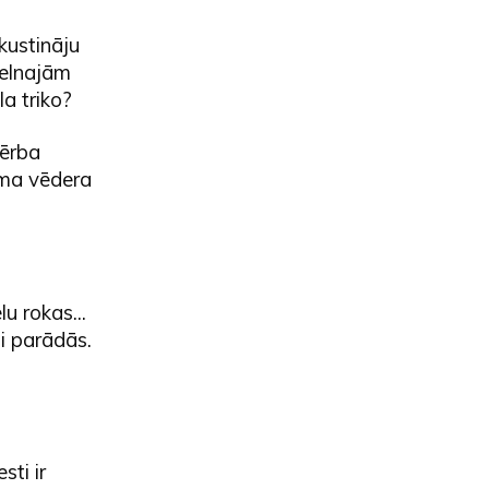
kustināju
melnajām
a triko?
ģērba
ama vēdera
u rokas...
si parādās.
sti ir