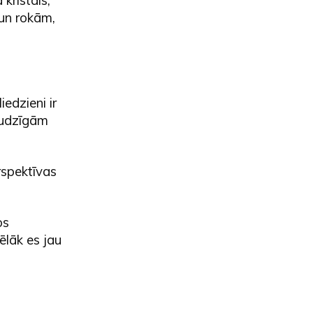
 un rokām,
edzieni ir
audzīgām
rspektīvas
os
ēlāk es jau