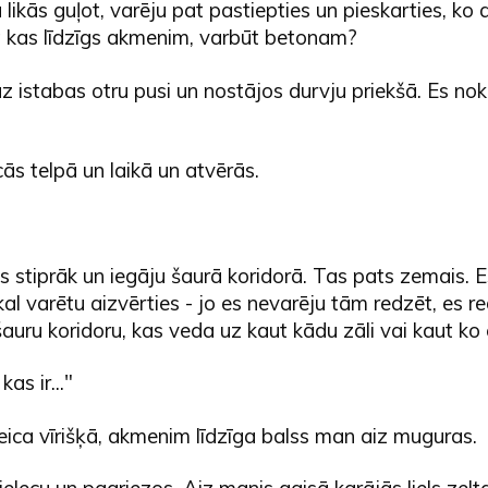
ikās guļot, varēju pat pastiepties un pieskarties, ko arī
t kas līdzīgs akmenim, varbūt betonam?
z istabas otru pusi un nostājos durvju priekšā. Es nok
cās telpā un laikā un atvērās.
 stiprāk un iegāju šaurā koridorā. Tas pats zemais. 
tkal varētu aizvērties - jo es nevarēju tām redzēt, es re
šauru koridoru, kas veda uz kaut kādu zāli vai kaut ko c
as ir..."
eica vīrišķā, akmenim līdzīga balss man aiz muguras.
ielecu un pagriezos. Aiz manis gaisā karājās liels zelta