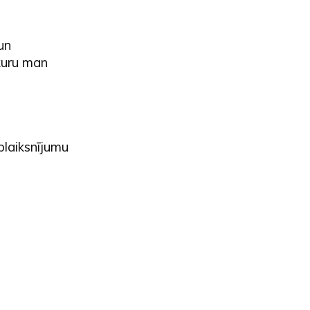
un
 kuru man
zplaiksnījumu