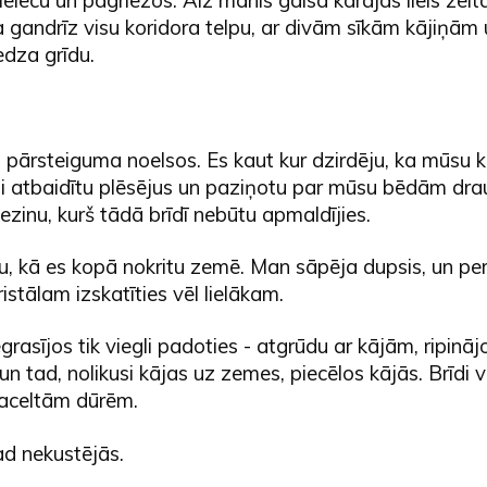
 gandrīz visu koridora telpu, ar divām sīkām kājiņām
edza grīdu.
 pārsteiguma noelsos. Es kaut kur dzirdēju, ka mūsu kli
lai atbaidītu plēsējus un paziņotu par mūsu bēdām dr
zinu, kurš tādā brīdī nebūtu apmaldījies.
u, kā es kopā nokritu zemē. Man sāpēja dupsis, un pe
istālam izskatīties vēl lielākam.
rasījos tik viegli padoties - atgrūdu ar kājām, ripināj
un tad, nolikusi kājas uz zemes, piecēlos kājās. Brīdi v
paceltām dūrēm.
ad nekustējās.