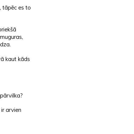
, tāpēc es to
priekšā
z muguras,
idza.
rā kaut kāds
 pārvilka?
ir arvien