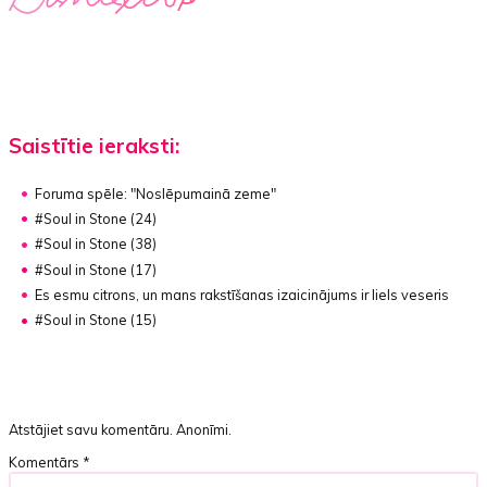
Saistītie ieraksti:
Foruma spēle:
"Noslēpumainā zeme"
#Soul in Stone (24)
#Soul in Stone (38)
#Soul in Stone (17)
Es esmu citrons, un mans rakstīšanas izaicinājums ir liels veseris
#Soul in Stone (15)
Atstājiet savu komentāru. Anonīmi.
Komentārs
*