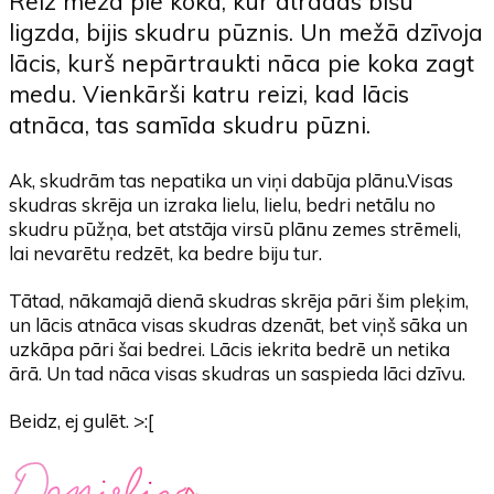
Reiz mežā pie koka, kur atradās bišu
ligzda, bijis skudru pūznis. Un mežā dzīvoja
lācis, kurš nepārtraukti nāca pie koka zagt
medu. Vienkārši katru reizi, kad lācis
atnāca, tas samīda skudru pūzni.
Ak, skudrām tas nepatika un viņi dabūja plānu.Visas
skudras skrēja un izraka lielu, lielu, bedri netālu no
skudru pūžņa, bet atstāja virsū plānu zemes strēmeli,
lai nevarētu redzēt, ka bedre biju tur.
Tātad, nākamajā dienā skudras skrēja pāri šim pleķim,
un lācis atnāca visas skudras dzenāt, bet viņš sāka un
uzkāpa pāri šai bedrei. Lācis iekrita bedrē un netika
ārā. Un tad nāca visas skudras un saspieda lāci dzīvu.
Beidz, ej gulēt. >:[