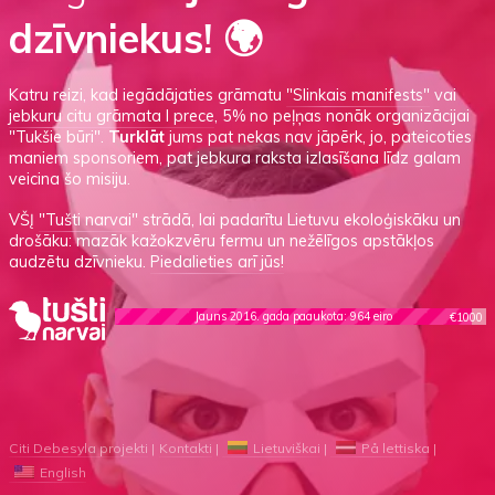
dzīvniekus! 🌍
Katru reizi, kad iegādājaties grāmatu
"Slinkais manifests"
vai
jebkuru citu grāmata I prece
, 5% no peļņas nonāk organizācijai
"Tukšie būri".
Turklāt
jums pat nekas nav jāpērk, jo, pateicoties
maniem sponsoriem, pat jebkura raksta izlasīšana līdz galam
veicina šo misiju.
VŠĮ
"Tušti narvai"
strādā, lai padarītu Lietuvu ekoloģiskāku un
drošāku: mazāk kažokzvēru fermu un nežēlīgos apstākļos
audzētu dzīvnieku.
Piedalieties arī jūs!
Jauns 2016. gada paaukota: 964 eiro
€1000
Citi Debesyla projekti
Kontakti
Lietuviškai
På lettiska
English