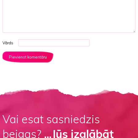
Vārds
Vai esat sasniedzis
beigas?
...Jūs izglābāt