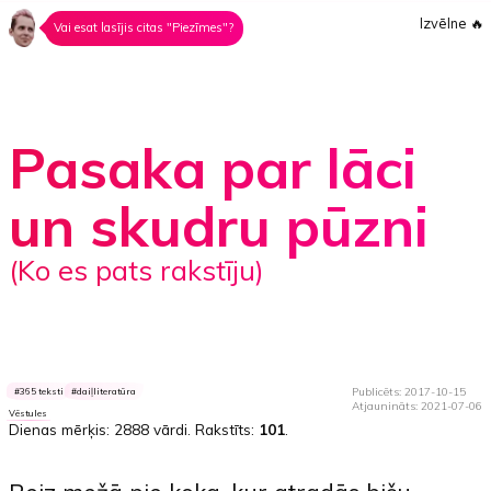
Izvēlne
🔥
Vai esat lasījis citas "Piezīmes"?
Pasaka par lāci
un skudru pūzni
(ko es pats rakstīju)
Publicēts: 2017-10-15
365 teksti
daiļliteratūra
Atjaunināts: 2021-07-06
Vēstules
Dienas mērķis:
2888 vārdi
. Rakstīts:
101
.