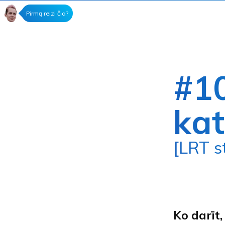
Pirmą reizi čia?
#10
kat
[LRT 
Ko darīt,