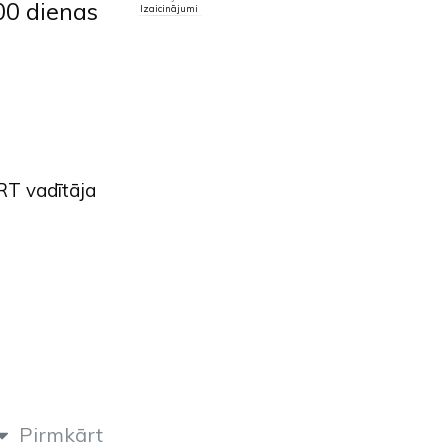
100 dienas
Izaicinājumi
RT vadītāja
Pirmkārt