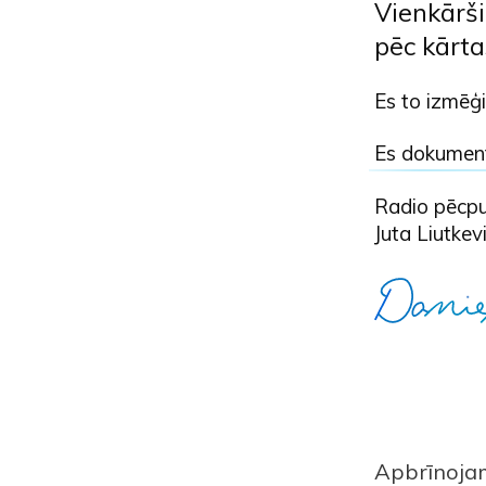
Vienkārši
pēc kārta
Es to izmēģi
Es dokument
Radio pēcpu
Juta Liutkev
Apbrīnojami