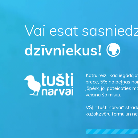
Vai esat sasnied
dzīvniekus! 🌍
Katru reizi, kad iegādāj
prece
, 5% no peļņas non
jāpērk, jo, pateicoties 
veicina šo misiju.
VŠĮ
"Tušti narvai"
strādā
kažokzvēru fermu un ne