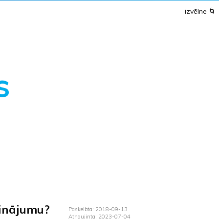
izvēlne
🌀
s
icinājumu?
Paskelbta: 2018-09-13
Atnaujinta: 2023-07-04