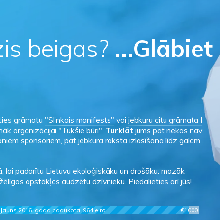
zis beigas?
...Glābiet
aties grāmatu
"Slinkais manifests"
vai
jebkuru citu grāmata I
āk organizācijai "Tukšie būri".
Turklāt
jums pat nekas nav
maniem sponsoriem, pat jebkura raksta izlasīšana līdz galam
, lai padarītu Lietuvu ekoloģiskāku un drošāku: mazāk
žēlīgos apstākļos audzētu dzīvnieku.
Piedalieties arī jūs!
Jauns 2016. gada paaukota: 964 eiro
€1000