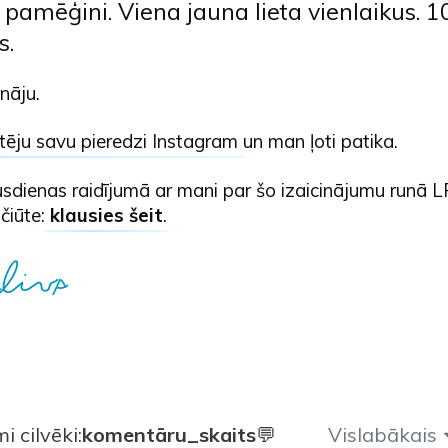
 pamēģini. Viena jauna lieta vienlaikus. 
s.
nāju.
ēju savu pieredzi Instagram
un man ļoti patika.
sdienas raidījumā ar mani par šo izaicinājumu runā L
ičiūte:
klausies šeit
.
 cilvēki:
komentāru_skaits
💬
Vislabākais