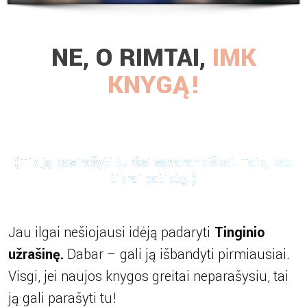
NE, O RIMTAI,
IMK
KNYGĄ!
(Tik ją pasirašyti turėsi savarankiškai.
Taip, kad
tikrai patiktų!
)
Jau ilgai nešiojausi idėją padaryti
Tinginio
užrašinę.
Dabar – gali ją išbandyti pirmiausiai.
Visgi, jei naujos knygos greitai neparašysiu, tai
ją gali parašyti tu!