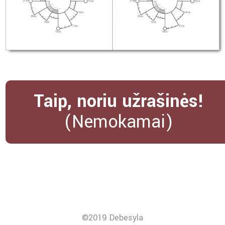
Taip, noriu užrašinės!
(Nemokamai)
Valandų
Minučių
Sekundžių
©2019 Debesyla